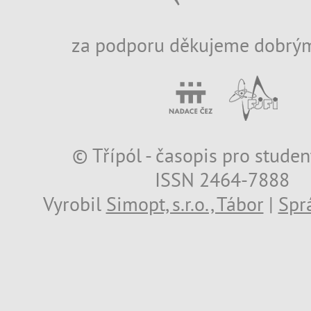
za podporu děkujeme dobrým
© Třípól - časopis pro studen
ISSN 2464-7888
Vyrobil
Simopt, s.r.o., Tábor
|
Spr