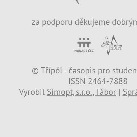
za podporu děkujeme dobrým
© Třípól - časopis pro studen
ISSN 2464-7888
Vyrobil
Simopt, s.r.o., Tábor
|
Spr