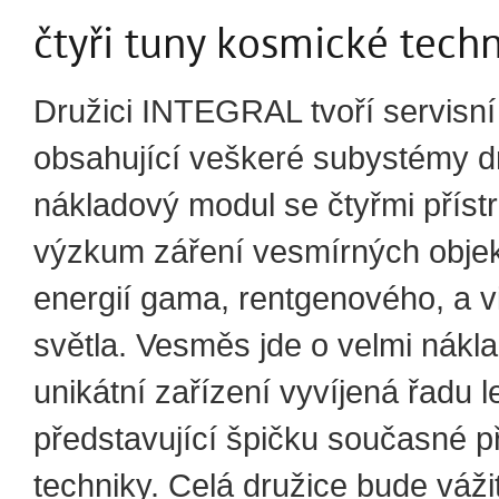
čtyři tuny kosmické tech
Družici INTEGRAL tvoří servisn
obsahující veškeré subystémy d
nákladový modul se čtyřmi přístr
výzkum záření vesmírných objekt
energií gama, rentgenového, a v
světla. Vesměs jde o velmi nákl
unikátní zařízení vyvíjená řadu l
představující špičku současné př
techniky. Celá družice bude vážit