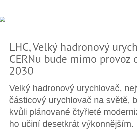
LHC, Velký hadronový urych
CERNu bude mimo provoz d
2030
Velký hadronový urychlovač, nej
částicový urychlovač na světě, 
kvůli plánované čtyřleté moderni
ho učiní desetkrát výkonnějším.