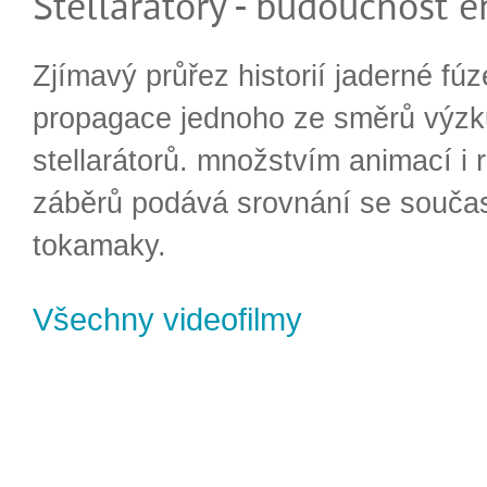
Stellarátory - budoucnost e
Zjímavý průřez historií jaderné fúz
propagace jednoho ze směrů výzk
stellarátorů. množstvím animací i 
záběrů podává srovnání se souča
tokamaky.
Všechny videofilmy