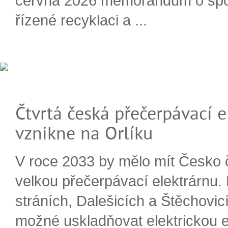
června 2026 memorandum o spo
řízené recyklaci a ...
Čtvrtá česká přečerpávací e
vznikne na Orlíku
V roce 2033 by mělo mít Česko 
velkou přečerpávací elektrárnu.
stráních, Dalešicích a Štěchovi
možné uskladňovat elektrickou e