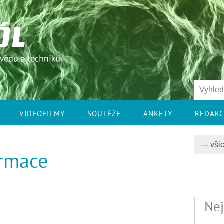
VIDEOFILMY
SOUTĚŽE
ANKETY
REDAK
ormace
Nej