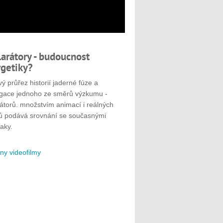
larátory - budoucnost
getiky?
ý průřez historií jaderné fúze a
gace jednoho ze směrů výzkumu -
rátorů. množstvím animací i reálných
ů podává srovnání se současnými
aky.
ny videofilmy