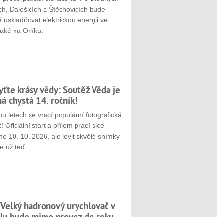
ch, Dalešicích a Štěchovicích bude
 uskladňovat elektrickou energii ve
aké na Orlíku.
yťte krásy vědy: Soutěž Věda je
ná chystá 14. ročník!
u letech se vrací populární fotografická
! Oficiální start a příjem prací sice
e 10. 10. 2026, ale lovit skvělé snímky
e už teď.
 Velký hadronový urychlovač v
u bude mimo provoz do roku