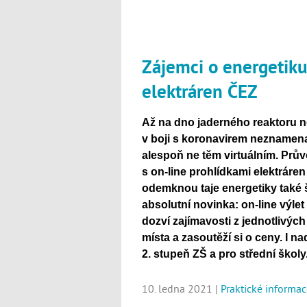
Zájemci o energetik
elektráren ČEZ
Až na dno jaderného reaktoru ne
v boji s koronavirem neznamen
alespoň ne těm virtuálním. Prův
s on-line prohlídkami elektráre
odemknou taje energetiky také š
absolutní novinka: on-line výlet
dozví zajímavosti z jednotlivýc
místa a zasoutěží si o ceny. I n
2. stupeň ZŠ a pro střední školy
10. ledna 2021 |
Praktické informac