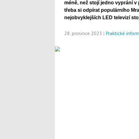
méně, než stojí jedno vyprání v
třeba si odpírat populárního Mr
nejobvyklejších LED televizí sto
28. prosince 2023 |
Praktické infor