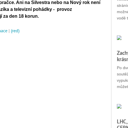
 pračce. Ani na Silvestra nebo na Nový rok není
strání
azíka a televizní pohádky - provoz
možné
jí za den 18 korun.
vodě t
mace
|
(red)
Zach
krás
Po dvo
soutěž
vypukn
můžet
LHC,
CERN