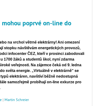
u mohou poprvé on-line do
bo na vrchol větrné elektrárny! Ani o
mezení
ají stopku návštěvám energetických provozů,
odci infocenter ČEZ, kteří v prosinci zabodovali
n u 1700 žáků a studentů škol, nyní zdarma
iroké veřejnosti. Na zájemce čeká od 9. ledna
 do světa energie. „Virtuálně v elektrárně“ se
h typů elektráren, navštíví běžně nedostupná
adále samozřejmě probíhají on-line exkurze pro
.
e
|
Martin Schreier