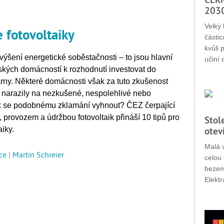
203
Velký 
 fotovoltaiky
částic
kvůli 
výšení energetické soběstačnosti – to jsou hlavní
učiní 
českých domácností k rozhodnutí investovat do
trárny. Některé domácnosti však za tuto zkušenost
yž narazily na nezkušené, nespolehlivé nebo
ak se podobnému zklamání vyhnout? ČEZ čerpající
 provozem a údržbou fotovoltaik přináší 10 tipů pro
Stol
iky.
otev
Malá v
ce
|
Martin Schreier
celou 
bezemi
Elektr