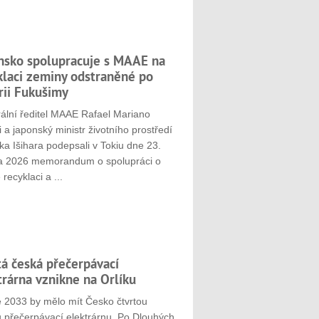
nsko spolupracuje s MAAE na
klaci zeminy odstraněné po
rii Fukušimy
ální ředitel MAAE Rafael Mariano
 a japonský ministr životního prostředí
ka Išihara podepsali v Tokiu dne 23.
a 2026 memorandum o spolupráci o
 recyklaci a ...
tá česká přečerpávací
trárna vznikne na Orlíku
e 2033 by mělo mít Česko čtvrtou
u přečerpávací elektrárnu. Po Dlouhých