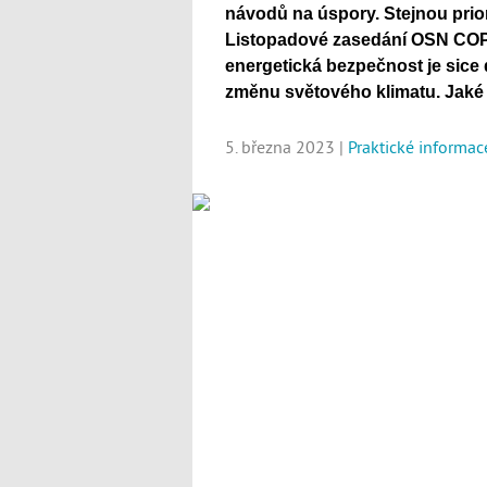
návodů na úspory. Stejnou prior
Listopadové zasedání OSN COP
energetická bezpečnost je sice dů
změnu světového klimatu. Jaké 
5. března 2023 |
Praktické informac