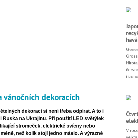
Japo
recy
havá
Gener
Grossi
Hirota
červn
řízené
 na vánočních dekoracích
elných dekorací si není třeba odpírat. A to i
Čtvr
i Ruska na Ukrajinu. Při použití LED světýlek
elek
likající stromeček, elektrické svícny nebo
V roc
í méně, než kolik stojí jedno máslo. A výrazně
velko