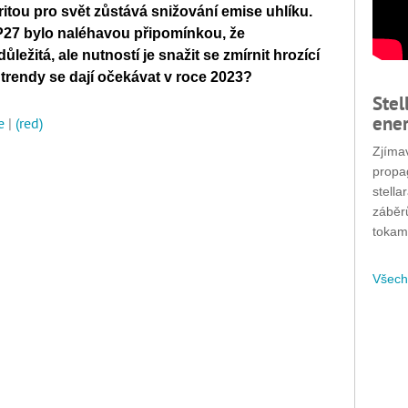
itou pro svět zůstává snižování emise uhlíku.
27 bylo naléhavou připomínkou, že
ležitá, ale nutností je snažit se zmírnit hrozící
trendy se dají očekávat v roce 2023?
Stel
ener
e
|
(red)
Zjímav
propa
stella
záběr
tokam
Všech