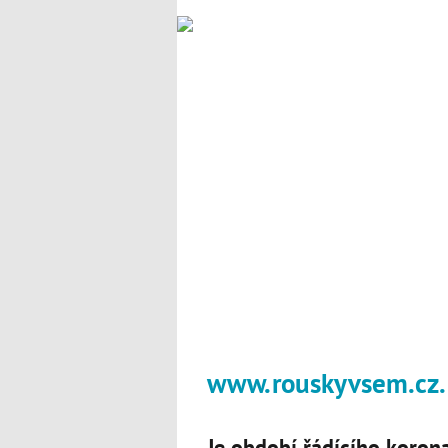
www.rouskyvsem.cz.
Je období řádícího koron