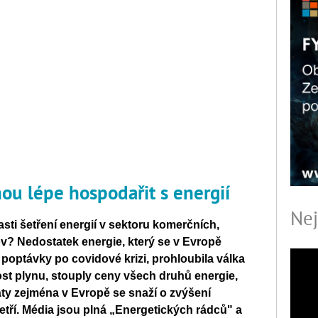
u lépe hospodařit s energií
Nej
asti šetření energií v sektoru komerčních,
? Nedostatek energie, který se v Evropě
 poptávky po covidové krizi, prohloubila válka
ost plynu, stouply ceny všech druhů energie,
áty zejména v Evropě se snaží o zvýšení
etří. Média jsou plná „Energetických rádců" a