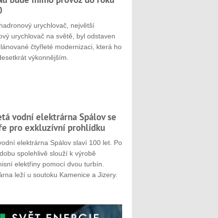
0
hadronový urychlovač, největší
ový urychlovač na světě, byl odstaven
plánované čtyřleté modernizaci, která ho
desetkrát výkonnějším.
etá vodní elektrárna Spálov se
ře pro exkluzívní prohlídku
odní elektrárna Spálov slaví 100 let. Po
dobu spolehlivě slouží k výrobě
sní elektřiny pomocí dvou turbín.
árna leží u soutoku Kamenice a Jizery.