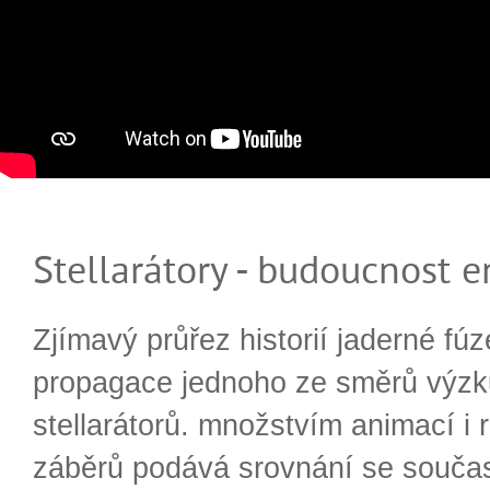
Stellarátory - budoucnost e
Zjímavý průřez historií jaderné fúz
propagace jednoho ze směrů výzk
stellarátorů. množstvím animací i 
záběrů podává srovnání se souča