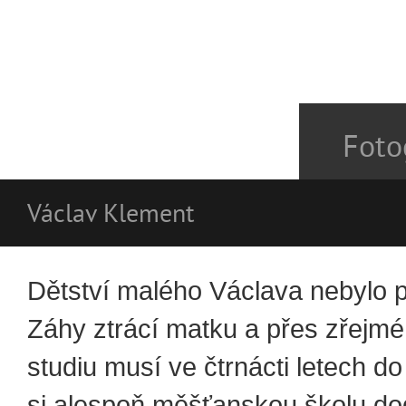
Foto
Václav Klement
Dětství malého Václava nebylo př
Záhy ztrácí matku a přes zřejmé
studiu musí ve čtrnácti letech do
si alespoň měšťanskou školu do