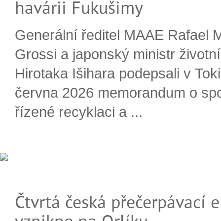
havárii Fukušimy
Generální ředitel MAAE Rafael 
Grossi a japonský ministr životn
Hirotaka Išihara podepsali v Tok
června 2026 memorandum o spo
řízené recyklaci a ...
Čtvrtá česká přečerpávací e