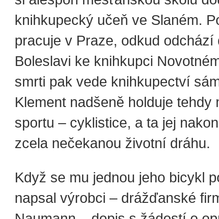
knihkupecký učeň ve Slaném. P
pracuje v Praze, odkud odchází
Boleslavi ke knihkupci Novotném
smrti pak vede knihkupectví sá
Klement nadšeně holduje tehdy
sportu – cyklistice, a ta jej nak
zcela nečekanou životní dráhu.
Když se mu jednou jeho bicykl p
napsal výrobci – drážďanské fir
Naumann – dopis s žádostí o op