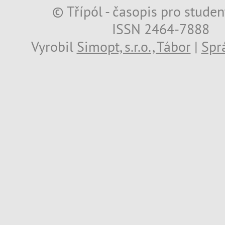
© Třípól - časopis pro studen
ISSN 2464-7888
Vyrobil
Simopt, s.r.o., Tábor
|
Spr