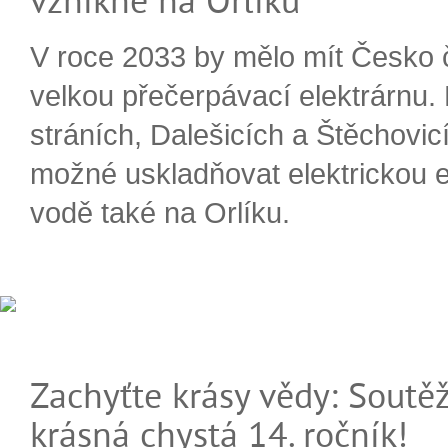
vznikne na Orlíku
V roce 2033 by mělo mít Česko 
velkou přečerpávací elektrárnu.
stráních, Dalešicích a Štěchovi
možné uskladňovat elektrickou e
vodě také na Orlíku.
Zachyťte krásy vědy: Soutěž
krásná chystá 14. ročník!