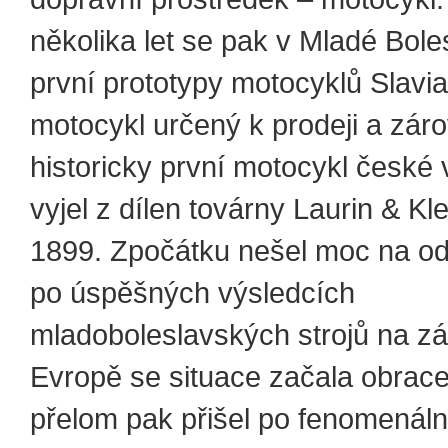
několika let se pak v Mladé Boles
první prototypy motocyklů Slavia
motocykl určený k prodeji a zár
historicky první motocykl české
vyjel z dílen továrny Laurin & K
1899. Zpočátku nešel moc na od
po úspěšných výsledcích
mladoboleslavských strojů na z
Evropě se situace začala obrace
přelom pak přišel po fenomenáln