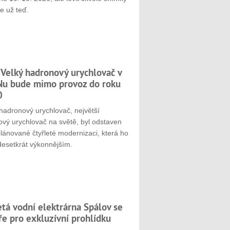
e už teď.
 Velký hadronový urychlovač v
u bude mimo provoz do roku
0
hadronový urychlovač, největší
ový urychlovač na světě, byl odstaven
plánované čtyřleté modernizaci, která ho
desetkrát výkonnějším.
etá vodní elektrárna Spálov se
ře pro exkluzívní prohlídku