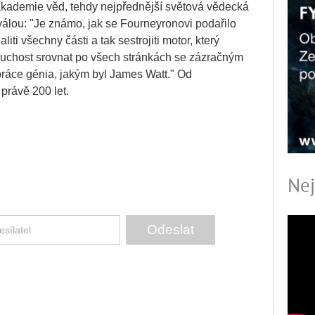
akademie věd, tehdy nejpřednější světová vědecká
hválou: "Je známo, jak se Fourneyronovi podařilo
iti všechny části a tak sestrojiti motor, který
uchost srovnat po všech stránkách se zázračným
práce génia, jakým byl James Watt." Od
právě 200 let.
Nej