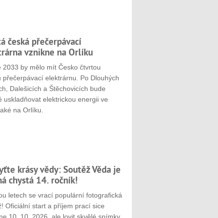
tá česká přečerpávací
trárna vznikne na Orlíku
e 2033 by mělo mít Česko čtvrtou
u přečerpávací elektrárnu. Po Dlouhých
ch, Dalešicích a Štěchovicích bude
 uskladňovat elektrickou energii ve
aké na Orlíku.
yťte krásy vědy: Soutěž Věda je
ná chystá 14. ročník!
u letech se vrací populární fotografická
! Oficiální start a příjem prací sice
e 10. 10. 2026, ale lovit skvělé snímky