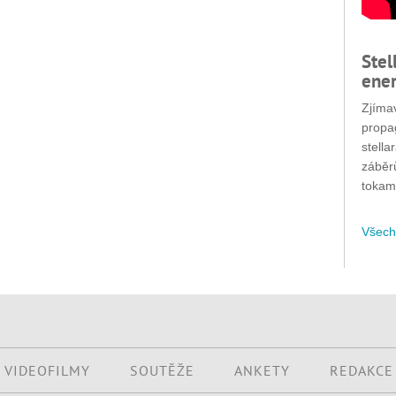
Stel
ener
Zjímav
propa
stella
záběr
tokam
Všech
VIDEOFILMY
SOUTĚŽE
ANKETY
REDAKCE