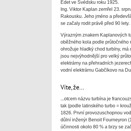
Edet ve Švédsku roku 1925.
Ing. Viktor Kaplan zemřel 23. srp
Rakousku. Jeho jméno a především 
se začaly rodit právě před 90 lety.
Výrazným znakem Kaplanových tur
oběžného kola podle průtočného m
ohrožuje hladký chod turbíny, má o
jsou nejvýhodnější pro velký prů
elektrárny na přehradních jezerec
vodní elektrárnu Gabčíkovo na Du
Víte, že...
...otcem názvu turbína je franco
tak (podle latinského turbo = krouži
1826. První provozuschopnou vodní
důlní inženýr Benoit Fourneyron 
účinnosti okolo 80 % a brzy se za