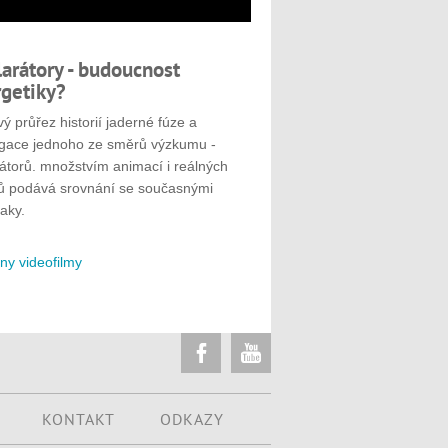
larátory - budoucnost
getiky?
ý průřez historií jaderné fúze a
gace jednoho ze směrů výzkumu -
rátorů. množstvím animací i reálných
ů podává srovnání se současnými
aky.
ny videofilmy
KONTAKT
ODKAZY