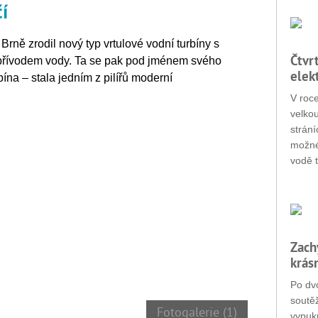
í
Brně zrodil nový typ vrtulové vodní turbíny s
Čtvr
 přívodem vody. Ta se pak pod jménem svého
elek
ína – stala jedním z pilířů moderní
V roc
velko
strání
možné
vodě t
Zach
krás
Po dvo
soutěž
Fotogalerie (1)
vypukn