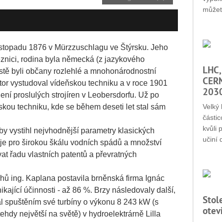
můžet
 listopadu 1876 v Mürzzuschlagu ve Štýrsku. Jeho
eznici, rodina byla německá (z jazykového
LHC,
rostě byli občany rozlehlé a mnohonárodnostní
CERN
or vystudoval vídeňskou techniku a v roce 1901
203
ení proslulých strojíren v Leobersdorfu. Už po
kou techniku, kde se během deseti let stal sám
Velký 
částic
kvůli 
y vystihl nejvhodnější parametry klasických
učiní 
 je pro širokou škálu vodních spádů a množství
at řadu vlastních patentů a převratných
rhů ing. Kaplana postavila brněnská firma Ignác
ající účinnosti - až 86 %. Brzy následovaly další,
Stol
al spuštěním své turbíny o výkonu 8 243 kW (s
otev
hdy největší na světě) v hydroelektrárně Lilla