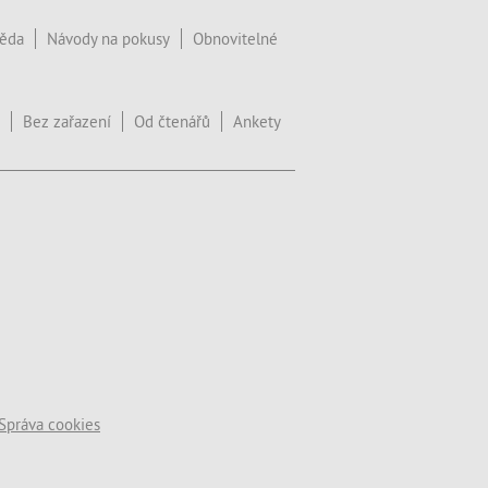
věda
Návody na pokusy
Obnovitelné
Bez zařazení
Od čtenářů
Ankety
Správa cookies