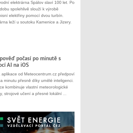
odní elektrárna Spálov slaví 100 let. Po
dobu spolehlivě slouží k výrobě
sní elektřiny pomocí dvou turbín.
árna leží u soutoku Kamenice a Jizery.
pověď počasí po minutě s
cí AI na iOS
 aplikace od Meteocentrum.cz předpoví
a minutu přesně díky umělé inteligenci.
ace kombinuje vlastní meteorologické
, strojové učení a přesné lokální ...