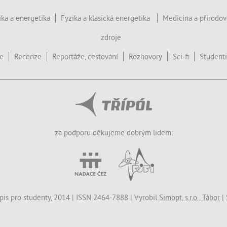
ika a energetika
Fyzika a klasická energetika
Medicína a přírodo
zdroje
ce
Recenze
Reportáže, cestování
Rozhovory
Sci-fi
Studenti
za podporu děkujeme dobrým lidem:
opis pro studenty, 2014 | ISSN 2464-7888 | Vyrobil
Simopt, s.r.o., Tábor
|