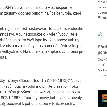
Malá v
celou 
na 1934 na svém letním sídle Rochuspoint v
bezemi
zásluhy dodnes připomínají tisíce turbín, které
Elektr
bín je možnost nastavování lopatek rozváděcího i
nožství. Aby nedocházelo k víření vody, které
běžné kolo jen čtyři lopatky. Kaplanovy turbíny
tok vody a malé spády - to znamená především pro
Před
pomo
h velkých řek. Na obrázku je kaplanova turbína pro
naji.
Česká
déšť n
Aplik
modely
uzský inženýr Claude Bourdin (1790-1873)? Nazval
ti) svůj rotační vodní motor, který sestrojil roku
 turbínu (o výkonu asi 4,5 W) postavil jeho žák,
(1802/1-1867). Fourneyronovy turbíny dosahovaly
čaly používat k pohonu strojů v tkalcovnách a