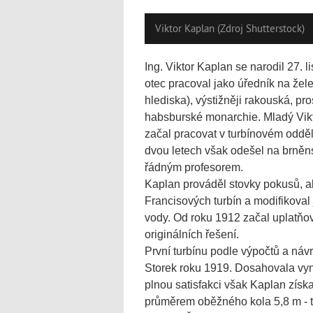
Viktor Kaplan (Zdroj Shutterstock)
Ing. Viktor Kaplan se narodil 27.
otec pracoval jako úředník na žel
hlediska), výstižněji rakouská, p
habsburské monarchie. Mladý Vikt
začal pracovat v turbínovém odděl
dvou letech však odešel na brněns
řádným profesorem.
Kaplan prováděl stovky pokusů, ab
Francisových turbín a modifikoval
vody. Od roku 1912 začal uplatňov
originálních řešení.
První turbínu podle výpočtů a náv
Storek roku 1919. Dosahovala vynik
plnou satisfakci však Kaplan získ
průměrem oběžného kola 5,8 m - te