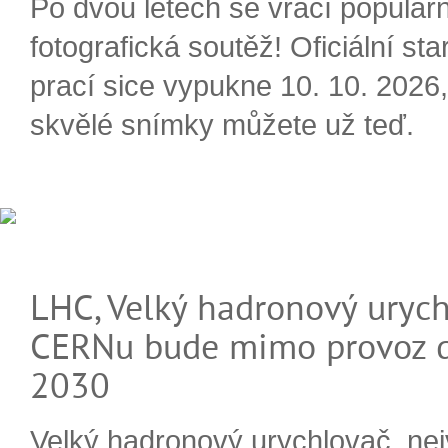
Po dvou letech se vrací populárn
fotografická soutěž! Oficiální sta
prací sice vypukne 10. 10. 2026, 
skvělé snímky můžete už teď.
LHC, Velký hadronový urych
CERNu bude mimo provoz d
2030
Velký hadronový urychlovač, nej