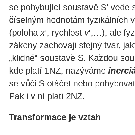
se pohybující soustavě S‘ vede s
číselným hodnotám fyzikálních ve
(poloha
x
‘, rychlost
v
‘,…), ale fyz
zákony zachovají stejný tvar, ja
„klidné“ soustavě S. Každou sou
kde platí 1NZ, nazýváme
inerciá
se vůči S otáčet nebo pohybovat
Pak i v ní platí 2NZ.
Transformace je vztah