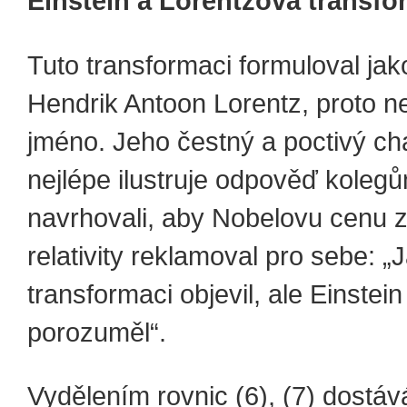
Einstein a Lorentzova transf
Tuto transformaci formuloval jak
Hendrik Antoon Lorentz, proto n
jméno. Jeho čestný a poctivý ch
nejlépe ilustruje odpověď kolegů
navrhovali, aby Nobelovu cenu za
relativity reklamoval pro sebe: „
transformaci objevil, ale Einstein 
porozuměl“.
Vydělením rovnic (6), (7) dostá