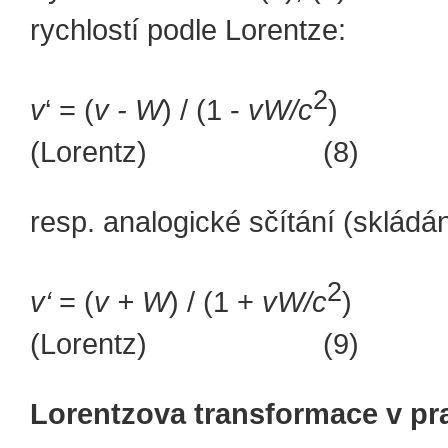
rychlostí podle Lorentze:
2
v
‘ = (
v - W
) / (1 -
vW/c
(Lorentz) (8)
resp. analogické sčítání (skládán
2
v‘
= (
v + W
) / (1 +
vW/c
)
(Lorentz) (9)
Lorentzova transformace v pr