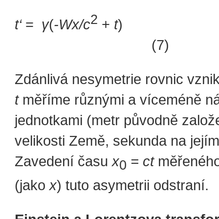
2
t‘
=
γ
(
-Wx/c
+
t
)
(7)
Zdánlivá nesymetrie rovnic vzni
t
měříme různými a víceméně n
jednotkami (metr původně založ
velikosti Země, sekunda na jejím
Zavedení času
x
= ct
měřeného
0
(jako
x
) tuto asymetrii odstraní.