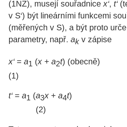
(1NZ), musejí souřadnice
x‘
,
t‘
(t
v S‘) být lineárními funkcemi so
(měřených v S), a být proto urče
parametry, např.
a
v zápise
k
x‘
=
a
(
x + a
t
) (ob
1
2
(1)
t‘
=
a
(
a
x
+
a
t
1
3
4
(2)