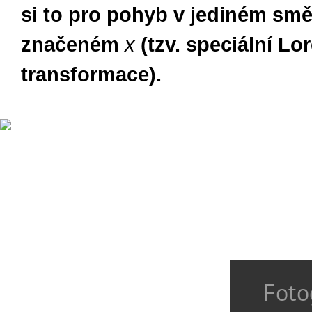
si to pro pohyb v jediném sm
značeném
x
(tzv. speciální Lo
transformace).
Foto