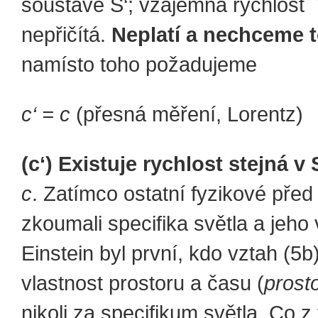
soustavě S‘; vzájemná rychlost
nepřičítá.
Neplatí a nechceme t
namísto toho požadujeme
c‘ = c
(přesná měření, Lorent
(c‘) Existuje rychlost
stejná v 
c
. Zatímco ostatní fyzikové před
zkoumali specifika světla a jeho 
Einstein byl první, kdo vztah (5b)
vlastnost prostoru a času (
prost
nikoli za specifikum světla. Co z