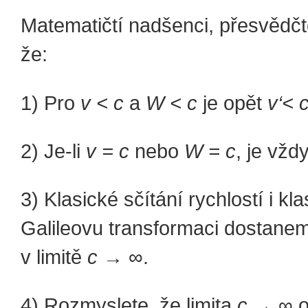
Matematičtí nadšenci, přesvědčt
že:
1) Pro
v < c
a
W < c
je opět
v‘< 
2) Je-li
v = c
nebo
W = c
, je vžd
3) Klasické sčítání rychlostí i kl
Galileovu transformaci dostane
v limitě
c
→ ∞.
4) Rozmyslete, že limita
c
→ ∞ o