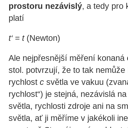
prostoru nezávislý
, a tedy pro
platí
t‘ = t
(Newton) (
Ale nejpřesnější měření konaná
stol. potvrzují, že to tak nemůže
rychlost
c
světla ve vakuu (zvan
rychlost“) je stejná, nezávislá na
světla, rychlosti zdroje ani na s
světla, ať ji měříme v jakékoli ine