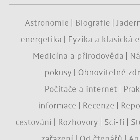
Astronomie
Biografie
Jadern
energetika
Fyzika a klasická 
Medicína a přírodověda
Ná
pokusy
Obnovitelné zdr
Počítače a internet
Prak
informace
Recenze
Repo
cestování
Rozhovory
Sci-fi
St
zařazení
Od čtenářů
An