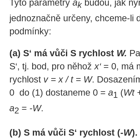
Tyto parametry
a
budou, jak ny
k
jednoznačně určeny, chceme-li d
podmínky:
(a)
S‘ má vůči S rychlost
W.
Pa
S‘, tj. bod, pro něhož
x‘
= 0, má 
rychlost
v = x / t = W
. Dosazení
0 do (1) dostaneme 0 =
a
(
Wt 
1
a
=
-W
.
2
(b)
S má vůči S‘ rychlost (-
W
).