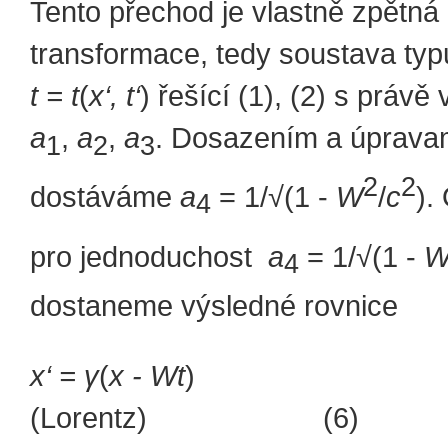
Tento přechod je vlastně zpětná
transformace, tedy soustava ty
t = t
(
x‘, t‘
) řešící (1), (2) s práv
a
,
a
,
a
. Dosazením a úprava
1
2
3
2
2
dostáváme
a
= 1/√(1 -
W
/
c
).
4
pro jednoduchost
a
= 1/√(1 -
4
dostaneme výsledné rovnice
x‘ =
γ
(
x - Wt
)
(Lorentz) (6)