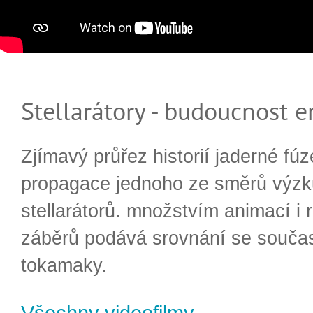
Stellarátory - budoucnost e
Zjímavý průřez historií jaderné fúz
propagace jednoho ze směrů výzk
stellarátorů. množstvím animací i 
záběrů podává srovnání se souča
tokamaky.
Všechny videofilmy