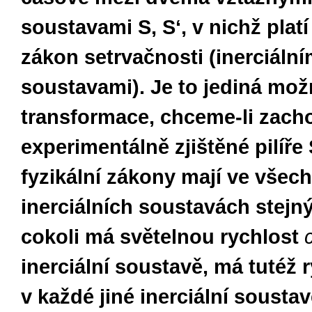
soustavami S, S‘, v nichž pla
zákon setrvačnosti (inerciální
soustavami). Je to jediná mo
transformace, chceme-li zach
experimentálně zjištěné pilíře S
fyzikální zákony mají ve všech
inerciálních soustavách stejný 
cokoli má světelnou rychlost
inerciální soustavě, má tutéž r
v každé jiné inerciální soust