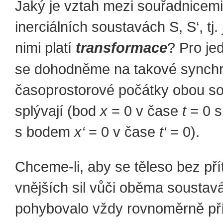
Jaký je vztah mezi souřadnicemi
inerciálních soustavách S, S‘, tj.
nimi platí
transformace
? Pro je
se dohodněme na takové
synchr
časoprostorové počátky obou s
splývají (bod
x
= 0 v čase
t
= 0 s
s bodem
x‘
= 0 v čase
t‘
= 0).
Chceme-li, aby se těleso bez př
vnějších sil vůči oběma sousta
pohybovalo vždy rovnoměrně p