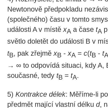
Newtonově předpokladu nezávis
(společného) času v tomto smys
události A v místě
x
a čase
t
p
A
A
světlo doletět do události B v mí
t
, pak zřejmě
x
-
x
=
c
(
t
-
t
B
B
A
B
→ ∞ to odpovídá situaci, kdy A, 
současné, tedy
t
=
t
.
B
A
5)
Kontrakce délek
: Měříme-li p
předmět mající vlastní délku
d
, 