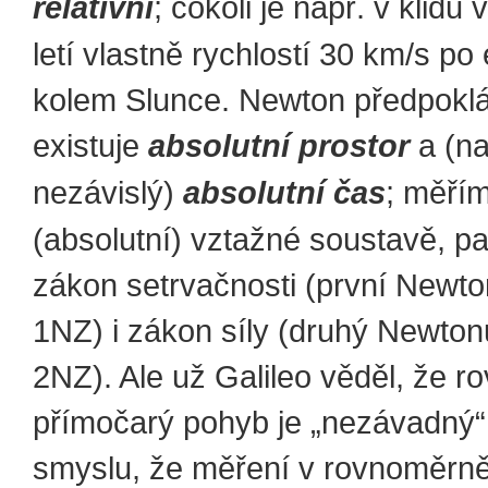
relativní
; cokoli je např. v klidu 
letí vlastně rychlostí 30 km/s po 
kolem Slunce. Newton předpoklá
existuje
absolutní prostor
a (n
nezávislý)
absolutní čas
; měřím
(absolutní) vztažné soustavě, pa
zákon setrvačnosti (první Newto
1NZ) i zákon síly (druhý Newton
2NZ). Ale už Galileo věděl, že 
přímočarý pohyb je „nezávadný“
smyslu, že měření v rovnoměrn