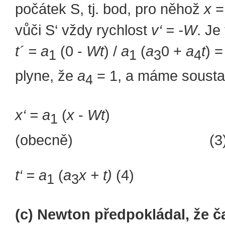
počátek S, tj. bod, pro něhož
x
=
vůči S‘ vždy rychlost
v‘ = -W
. Je
t´ = a
(0 -
Wt
) /
a
(
a
0 +
a
t
) =
1
1
3
4
plyne, že
a
= 1, a máme soust
4
x‘ = a
(
x
-
Wt
)
1
(obecně) (3
t‘ = a
(
a
x + t)
(4)
1
3
(c) Newton předpokládal, že č