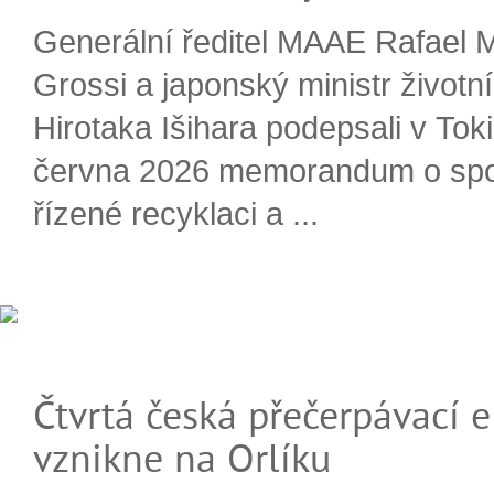
Generální ředitel MAAE Rafael 
Grossi a japonský ministr životn
Hirotaka Išihara podepsali v Tok
června 2026 memorandum o spo
řízené recyklaci a ...
Čtvrtá česká přečerpávací e
vznikne na Orlíku