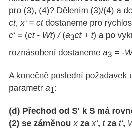
pro (3), (4)? Dělením (3)/(4) a
ct
,
x‘ = ct
dostaneme pro rychlos
c‘ =
(
ct - Wt
)
/
(
a
ct + t
) a po vy
3
roznásobení dostaneme
a
= -
W
3
A konečně poslední požadavek u
parametr
a
:
1
(d) Přechod od S‘ k S má rovně
(2) se záměnou
x
za
x‘
,
t
za
t‘
,