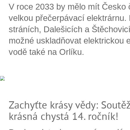
V roce 2033 by mělo mít Česko 
velkou přečerpávací elektrárnu.
stráních, Dalešicích a Štěchovi
možné uskladňovat elektrickou e
vodě také na Orlíku.
Zachyťte krásy vědy: Soutěž
krásná chystá 14. ročník!