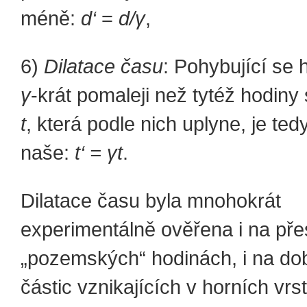
méně:
d‘
=
d/
γ
,
6)
Dilatace času
: Pohybující se 
γ
-krát pomaleji než tytéž hodiny 
t
, která podle nich uplyne, je ted
naše:
t‘ =
γ
t
.
Dilatace času byla mnohokrát
experimentálně ověřena i na př
„pozemských“ hodinách, i na do
částic vznikajících v horních vrs