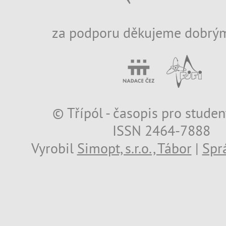
za podporu děkujeme dobrým
© Třípól - časopis pro studen
ISSN 2464-7888
Vyrobil
Simopt, s.r.o., Tábor
|
Spr