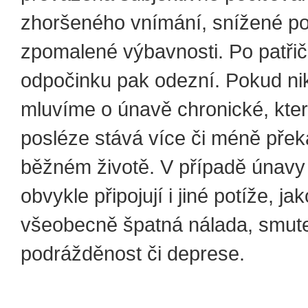
zhoršeného vnímání, snížené poz
zpomalené výbavnosti. Po patři
odpočinku pak odezní. Pokud nik
mluvíme o únavě chronické, kte
posléze stává více či méně pře
běžném životě. V případě únavy 
obvykle připojují i jiné potíže, jak
všeobecně špatná nálada, smut
podrážděnost či deprese.