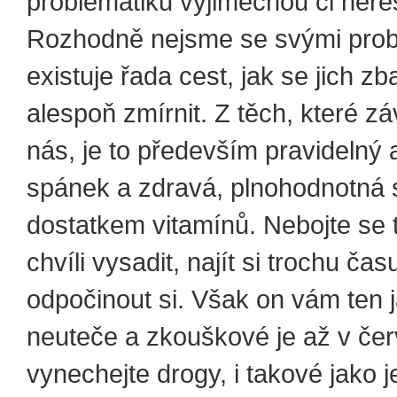
problematiku výjimečnou či neřeš
Rozhodně nejsme se svými prob
existuje řada cest, jak se jich zba
alespoň zmírnit. Z těch, které zá
nás, je to především pravidelný 
spánek a zdravá, plnohodnotná 
dostatkem vitamínů. Nebojte se 
chvíli vysadit, najít si trochu ča
odpočinout si. Však on vám ten j
neuteče a zkouškové je až v čer
vynechejte drogy, i takové jako j