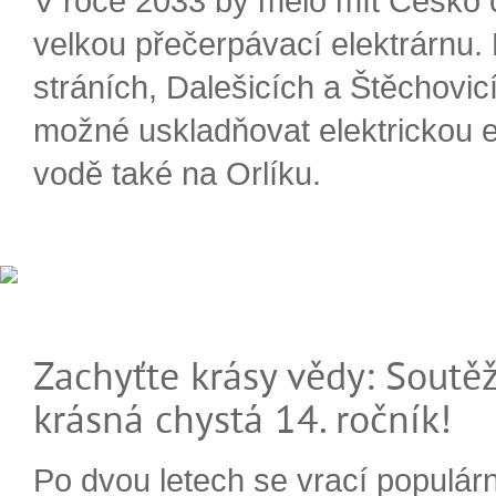
V roce 2033 by mělo mít Česko 
velkou přečerpávací elektrárnu.
stráních, Dalešicích a Štěchovi
možné uskladňovat elektrickou e
vodě také na Orlíku.
Zachyťte krásy vědy: Soutěž
krásná chystá 14. ročník!
Po dvou letech se vrací populárn