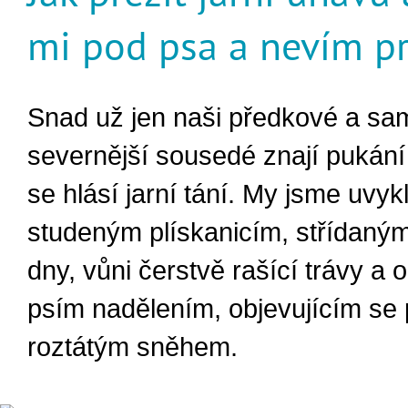
mi pod psa a nevím p
Snad už jen naši předkové a s
severnější sousedé znají pukání 
se hlásí jarní tání. My jsme uvyk
studeným plískanicím, střídaný
dny, vůni čerstvě rašící trávy a
psím nadělením, objevujícím se
roztátým sněhem.