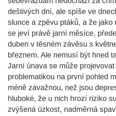
sebevraždám nedochází za chm
deštivých dní, ale spíše ve dnec
slunce a zpěvu ptáků, a že jako n
se jeví právě jarní měsíce, pře
duben v těsném závěsu s květn
březnem. Ale nemusí být hned tak
Jarní únava se může projevovat
problematikou na první pohled
méně závažnou, než jsou depre
hluboké, že u nich hrozí riziko sui
zvýšená úzkost, nadměrná spavo