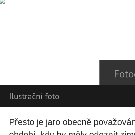
Foto
Ilustrační foto
Přesto je jaro obecně považová
období, kdy by měly odeznít zim