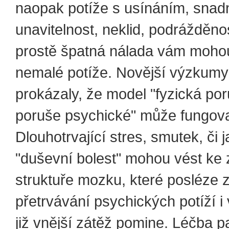
naopak potíže s usínáním, snad
unavitelnost, neklid, podrážděno
prostě špatná nálada vám moho
nemalé potíže. Novější výzkumy 
prokázaly, že model "fyzická po
poruše psychické" může fungova
Dlouhotrvající stres, smutek, či j
"duševní bolest" mohou vést k
struktuře mozku, které posléze 
přetrvávání psychických potíží i
již vnější zátěž pomine. Léčba 