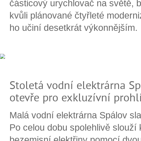
částicový urychlovač na světě, 
kvůli plánované čtyřleté moderni
ho učiní desetkrát výkonnějším.
Stoletá vodní elektrárna Sp
otevře pro exkluzívní prohl
Malá vodní elektrárna Spálov slav
Po celou dobu spolehlivě slouží
bezemisní elektřiny pomocí dvou