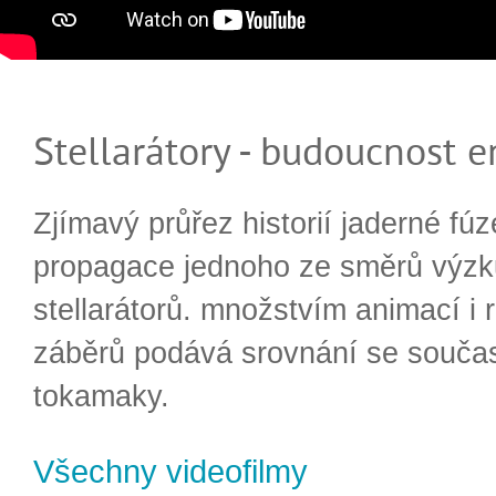
Stellarátory - budoucnost e
Zjímavý průřez historií jaderné fúz
propagace jednoho ze směrů výzk
stellarátorů. množstvím animací i 
záběrů podává srovnání se souča
tokamaky.
Všechny videofilmy