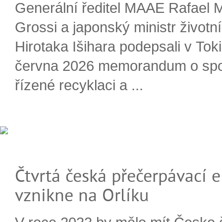
Generální ředitel MAAE Rafael 
Grossi a japonský ministr životn
Hirotaka Išihara podepsali v Tok
června 2026 memorandum o spo
řízené recyklaci a ...
Čtvrtá česká přečerpávací e
vznikne na Orlíku