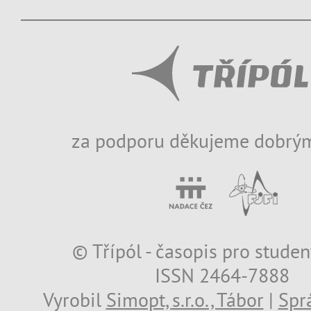
za podporu děkujeme dobrým
© Třípól - časopis pro studen
ISSN 2464-7888
Vyrobil
Simopt, s.r.o., Tábor
|
Spr