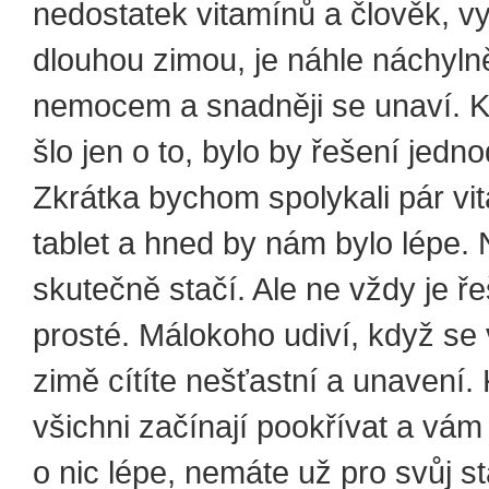
nedostatek vitamínů a člověk, v
dlouhou zimou, je náhle náchylně
nemocem a snadněji se unaví. 
šlo jen o to, bylo by řešení jedn
Zkrátka bychom spolykali pár v
tablet a hned by nám bylo lépe.
skutečně stačí. Ale ne vždy je ře
prosté. Málokoho udiví, když se 
zimě cítíte nešťastní a unavení.
všichni začínají pookřívat a vám
o nic lépe, nemáte už pro svůj s