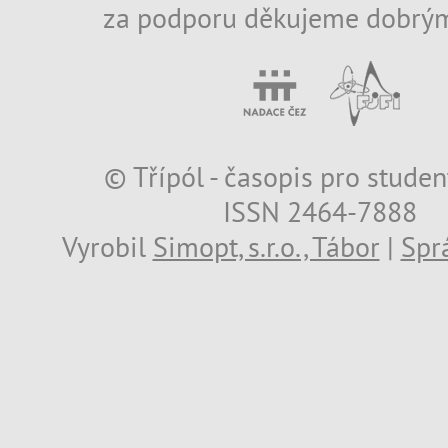
za podporu děkujeme dobrým
© Třípól - časopis pro studen
ISSN 2464-7888
Vyrobil
Simopt, s.r.o., Tábor
|
Spr