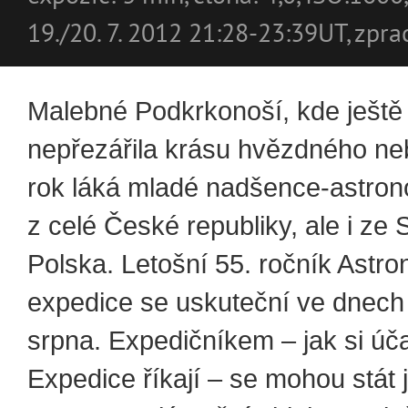
19./20. 7. 2012 21:28-23:39UT, zpr
Malebné Podkrkonoší, kde ještě
nepřezářila krásu hvězdného ne
rok láká mladé nadšence-astro
z celé České republiky, ale i ze 
Polska. Letošní 55. ročník Astr
expedice se uskuteční ve dnech 
srpna. Expedičníkem – jak si úča
Expedice říkají – se mohou stát 