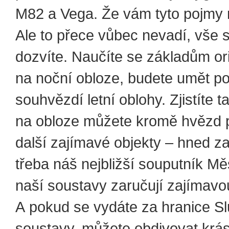
M82 a Vega. Že vám tyto pojmy n
Ale to přece vůbec nevadí, vše 
dozvíte. Naučíte se základům or
na noční obloze, budete umět p
souhvězdí letní oblohy. Zjistíte t
na obloze můžete kromě hvězd 
další zajímavé objekty – hned z
třeba náš nejbližší souputník Měs
naší soustavy zaručují zajímav
A pokud se vydáte za hranice S
soustavy, můžete obdivovat krás