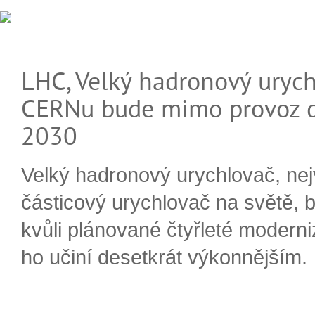
LHC, Velký hadronový urych
CERNu bude mimo provoz d
2030
Velký hadronový urychlovač, nej
částicový urychlovač na světě, 
kvůli plánované čtyřleté moderni
ho učiní desetkrát výkonnějším.