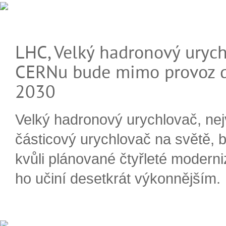
LHC, Velký hadronový urych
CERNu bude mimo provoz d
2030
Velký hadronový urychlovač, nej
částicový urychlovač na světě, 
kvůli plánované čtyřleté moderni
ho učiní desetkrát výkonnějším.