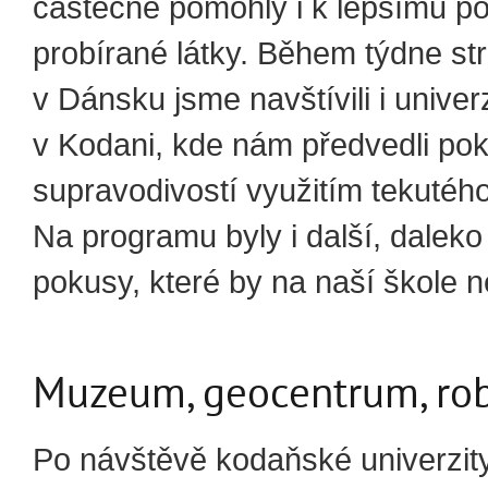
částečně pomohly i k lepšímu p
probírané látky. Během týdne s
v Dánsku jsme navštívili i univer
v Kodani, kde nám předvedli po
supravodivostí využitím tekutéh
Na programu byly i další, daleko 
pokusy, které by na naší škole n
Muzeum, geocentrum, rob
Po návštěvě kodaňské univerzity