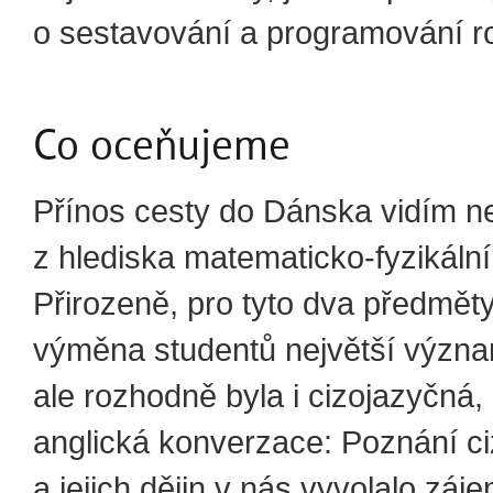
o sestavování a programování r
Co oceňujeme
Přínos cesty do Dánska vidím n
z hlediska matematicko‑fyzikální
Přirozeně, pro tyto dva předmět
výměna studentů největší význ
ale rozhodně byla i cizojazyčná
anglická konverzace: Poznání c
a jejich dějin v nás vyvolalo záj