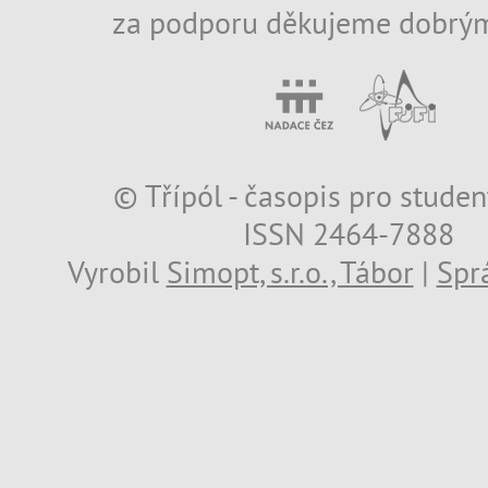
za podporu děkujeme dobrým
© Třípól - časopis pro studen
ISSN 2464-7888
Vyrobil
Simopt, s.r.o., Tábor
|
Spr