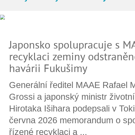
Japonsko spolupracuje s M
recyklaci zeminy odstraněn
havárii Fukušimy
Generální ředitel MAAE Rafael 
Grossi a japonský ministr životn
Hirotaka Išihara podepsali v Tok
června 2026 memorandum o spo
řízené recyklaci a ...