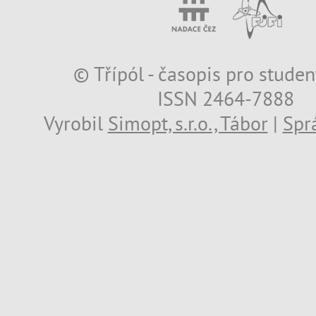
© Třípól - časopis pro studen
ISSN 2464-7888
Vyrobil
Simopt, s.r.o., Tábor
|
Spr