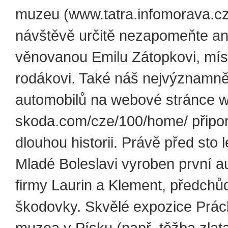
muzeu (www.tatra.infomorava.cz)
návštěvě určitě nezapomeňte ani
věnovanou Emilu Zátopkovi, mí
rodákovi. Také náš nejvýznamně
automobilů na webové stránce 
skoda.com/cze/100/home/ připo
dlouhou historii. Právě před sto l
Mladé Boleslavi vyroben první a
firmy Laurin a Klement, předchů
škodovky. Skvělé expozice Prá