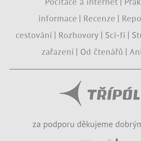
Počítače a internet
Prak
informace
Recenze
Repo
cestování
Rozhovory
Sci-fi
St
zařazení
Od čtenářů
An
za podporu děkujeme dobrým