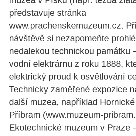
muzea v Písku (např. těžba zlat
představuje stránka
www.prachenskemuzeum.cz. Při
návštěvě si nezapomeňte prohl
nedalekou technickou památku –
vodní elektrárnu z roku 1888, kt
elektrický proud k osvětlování c
Technicky zaměřené expozice nab
další muzea, například Hornic
Příbram (www.muzeum-pribram.
Ekotechnické muzeum v Praze 