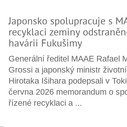
Japonsko spolupracuje s M
recyklaci zeminy odstraněn
havárii Fukušimy
Generální ředitel MAAE Rafael 
Grossi a japonský ministr životn
Hirotaka Išihara podepsali v Tok
června 2026 memorandum o spo
řízené recyklaci a ...