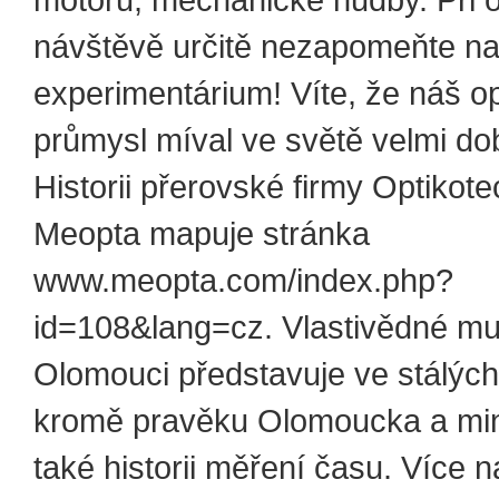
motorů, mechanické hudby. Při 
návštěvě určitě nezapomeňte na
experimentárium! Víte, že náš op
průmysl míval ve světě velmi do
Historii přerovské firmy Optikot
Meopta mapuje stránka
www.meopta.com/index.php?
id=108&lang=cz. Vlastivědné m
Olomouci představuje ve stálých
kromě pravěku Olomoucka a min
také historii měření času. Více n