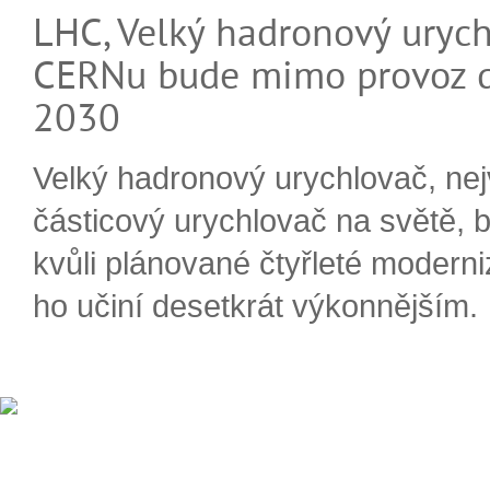
LHC, Velký hadronový urych
CERNu bude mimo provoz d
2030
Velký hadronový urychlovač, nej
částicový urychlovač na světě, 
kvůli plánované čtyřleté moderni
ho učiní desetkrát výkonnějším.