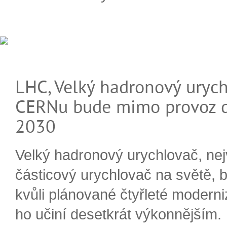
LHC, Velký hadronový urych
CERNu bude mimo provoz d
2030
Velký hadronový urychlovač, nej
částicový urychlovač na světě, 
kvůli plánované čtyřleté moderni
ho učiní desetkrát výkonnějším.