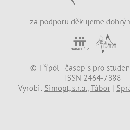
za podporu děkujeme dobrým
© Třípól - časopis pro studen
ISSN 2464-7888
Vyrobil
Simopt, s.r.o., Tábor
|
Spr