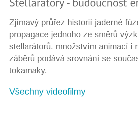
Stellarátory - budoucnost e
Zjímavý průřez historií jaderné fúz
propagace jednoho ze směrů výzk
stellarátorů. množstvím animací i 
záběrů podává srovnání se souča
tokamaky.
Všechny videofilmy