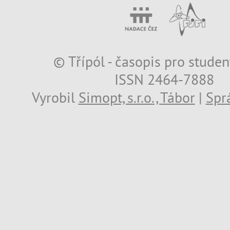
© Třípól - časopis pro studen
ISSN 2464-7888
Vyrobil
Simopt, s.r.o., Tábor
|
Spr