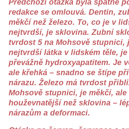
Předchozí otázka byla špatně p
redakce se omlouvá. Dentin, zub
měkčí než železo. To, co je v li
nejtvrdší, je sklovina. Zubní sk
tvrdost 5 na Mohsově stupnici, j
nejtvrdší látka v lidském těle, j
převážně hydroxyapatitem. Je v
ale křehká – snadno se štípe při
nárazu. Železo má tvrdost přibl
Mohsově stupnici, je měkčí, ale
houževnatější než sklovina – lé
nárazům a deformaci.