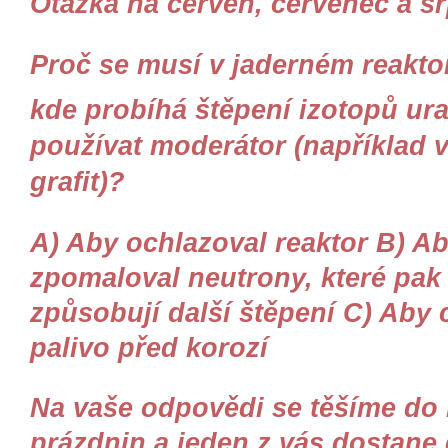
Otázka na červen, červenec a sr
Proč se musí v jaderném reakto
kde probíhá štěpení izotopů u
používat moderátor (například 
grafit)?
A)
Aby ochlazoval reaktor
B)
Ab
zpomaloval neutrony, které pak
způsobují další štěpení
C)
Aby c
palivo před korozí
Na vaše odpovědi se těšíme do
prázdnin a jeden z vás dostane 