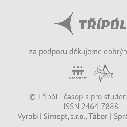
za podporu děkujeme dobrým
© Třípól - časopis pro studen
ISSN 2464-7888
Vyrobil
Simopt, s.r.o., Tábor
|
Spr