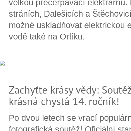
velkou přečerpávací elektrárnu.
stráních, Dalešicích a Štěchovi
možné uskladňovat elektrickou e
vodě také na Orlíku.
Zachyťte krásy vědy: Soutěž
krásná chystá 14. ročník!
Po dvou letech se vrací populárn
fotografická soutěž! Oficiální sta