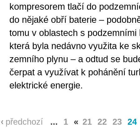
kompresorem tlačí do podzemníc
do nějaké obří baterie – podobně
tomu v oblastech s podzemními l
která byla nedávno využita ke s
zemního plynu – a odtud se bud
čerpat a využívat k pohánění tur
elektrické energie.
předchozí
...
1
«
21
22
23
24