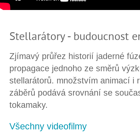
Stellarátory - budoucnost e
Zjímavý průřez historií jaderné fúz
propagace jednoho ze směrů výzk
stellarátorů. množstvím animací i 
záběrů podává srovnání se souča
tokamaky.
Všechny videofilmy