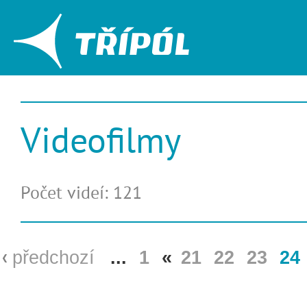
Videofilmy
Počet videí: 121
předchozí
...
1
«
21
22
23
24