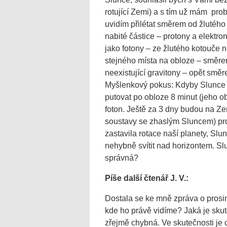
rotující Zemi) a s tím už mám prob
uvidím přilétat směrem od žlutého 
nabité částice – protony a elektro
jako fotony – ze žlutého kotouče n
stejného místa na obloze – směre
neexistující gravitony – opět smě
Myšlenkový pokus: Kdyby Slunce 
putovat po obloze 8 minut (jeho o
foton. Ještě za 3 dny budou na Ze
soustavy se zhaslým Sluncem) pro
zastavila rotace naší planety, Slu
nehybně svítit nad horizontem. Sl
správná?
Píše další čtenář J. V.:
Dostala se ke mně zpráva o prosi
kde ho právě vidíme? Jaká je sku
zřejmě chybná. Ve skutečnosti je