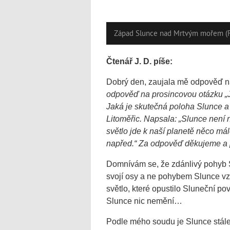
Západ Slunce nad Mrtvým mořem (F
Čtenář J. D. píše:
Dobrý den, zaujala mě odpověď na
odpověď na prosincovou otázku „J
Jaká je skutečná poloha Slunce a
Litoměřic. Napsala: „Slunce není 
světlo jde k naší planetě něco mál
napřed.“ Za odpověď děkujeme a p
Domnívám se, že zdánlivý pohyb 
svojí osy a ne pohybem Slunce vz
světlo, které opustilo Sluneční po
Slunce nic nemění…
Podle mého soudu je Slunce stále