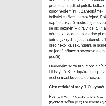
přesně tam, odkud přilétla kulka
kulky nepřemístí)... Zanedbáme-li 
balistické křivce, samozřejmě. Pok
např. blankytně modrou igelitovou
se nic nezmění – díra v igelitu, 
nárazu kulky do auta v jedné přímc
jedno, jak rychle jede automobil. 
před několika sekundami, je jasné.
na jedné přímce s pozorovatelem 
poušti).
Omlouvám se za urputnost, s níž bo
i lidsky důležité dopátrat se sprá
nechci mást budoucí generaci.
Člen redakční rady J. O. vysvětl
Posílám Vám k úvaze tuto situaci:
(rychlost světla je c) i sluchem (ry