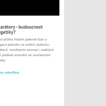
larátory - budoucnost
getiky?
ý průřez historií jaderné fúze a
gace jednoho ze směrů výzkumu -
rátorů. množstvím animací i reálných
ů podává srovnání se současnými
aky.
ny videofilmy