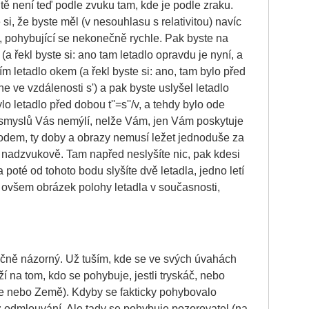
itě není teď podle zvuku tam, kde je podle zraku.
 si, že byste měl (v nesouhlasu s relativitou) navíc
e, pohybující se nekonečně rychle. Pak byste na
 (a řekl byste si: ano tam letadlo opravdu je nyní, a
ím letadlo okem (a řekl byste si: ano, tam bylo před
ne ve vzdálenosti s') a pak byste uslyšel letadlo
lo letadlo před dobou t''=s''/v, a tehdy bylo ode
e smyslů Vás nemýlí, nelže Vám, jen Vám poskytuje
odem, ty doby a obrazy nemusí ležet jednoduše za
 nadzvukově. Tam napřed neslyšíte nic, pak kdesi
a poté od tohoto bodu slyšíte dvě letadla, jedno letí
 ovšem obrázek polohy letadla v současnosti,
ečně názorný. Už tuším, kde se ve svých úvahách
 na tom, kdo se pohybuje, jestli tryskáč, nebo
ce nebo Země). Kdyby se fakticky pohybovalo
z odmlouvání. Ale tady se pohybuje pozorovatel (na