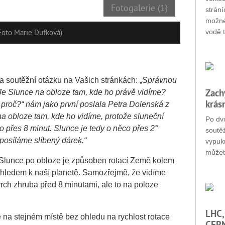
Fotogalerie (1)
strání
možné
vodě t
oto Marie Dufková)
 soutěžní otázku na Vašich stránkách: „
Správnou
Zach
e Slunce na obloze tam, kde ho právě vidíme?
krás
 proč?“ nám jako první poslala Petra Dolenská z
na obloze tam, kde ho vidíme, protože sluneční
Po dvo
o přes 8 minut. Slunce je tedy o něco přes 2°
soutěž
osíláme slíbený dárek.“
vypukn
můžet
Slunce po obloze je způsoben rotací Země kolem
hledem k naší planetě. Samozřejmě, že vidíme
vrch zhruba před 8 minutami, ale to na poloze
LHC,
 na stejném místě bez ohledu na rychlost rotace
CERN