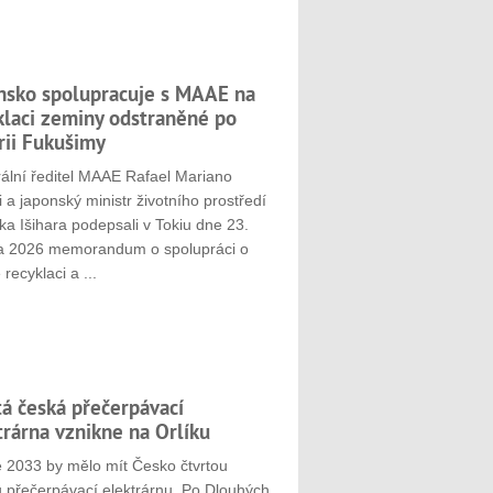
nsko spolupracuje s MAAE na
klaci zeminy odstraněné po
rii Fukušimy
ální ředitel MAAE Rafael Mariano
 a japonský ministr životního prostředí
ka Išihara podepsali v Tokiu dne 23.
a 2026 memorandum o spolupráci o
 recyklaci a ...
tá česká přečerpávací
trárna vznikne na Orlíku
e 2033 by mělo mít Česko čtvrtou
u přečerpávací elektrárnu. Po Dlouhých