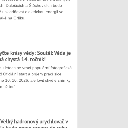
ch, Dalešicích a Štěchovicích bude
 uskladňovat elektrickou energii ve
aké na Orlíku.
yťte krásy vědy: Soutěž Věda je
ná chystá 14. ročník!
u letech se vrací populární fotografická
! Oficiální start a příjem prací sice
e 10. 10. 2026, ale lovit skvělé snímky
e už teď.
 Velký hadronový urychlovač v
u bude mimo provoz do roku