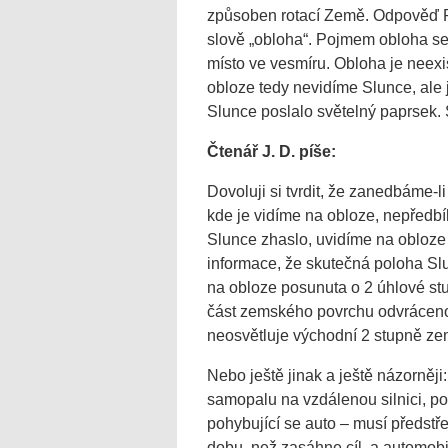
způsoben rotací Země. Odpověď Pet
slově „obloha“. Pojmem obloha se
místo ve vesmíru. Obloha je neexi
obloze tedy nevidíme Slunce, ale 
Slunce poslalo světelný paprsek. S
Čtenář J. D. píše:
Dovoluji si tvrdit, že
zanedbáme-li 
kde je vidíme na obloze, nepředbí
Slunce zhaslo, uvidíme na obloze
informace, že skutečná poloha Slu
na obloze posunuta o 2 úhlové stu
část zemského povrchu odvráceno
neosvětluje východní 2 stupně ze
Nebo ještě jinak a ještě názorněji:
samopalu na vzdálenou silnici, po 
pohybující se auto – musí předstřeli
dobu, než zasáhne cíl, a automobi