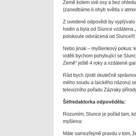
Země kolem své osy a bez ohledu 
(zanedbáme-li ohyb světla v atmos
Z uvedené odpovědi by vyplývalo n
hodin a byla od Slunce vzdálena 
polokoule odvrácená od Slunce!!!
Nebo jinak – myšlenkový pokus: k
viděli bychom pohybující se Slunc
Země“ ještě 4 roky a vzdálené gala
Rád bych zjistil skutečně správno
mého soudu a laického názoru) se 
televizního pořadu Zázraky přírody
Šéfredaktorka odpověděla:
Rozumím, Slunce je pořád tam, kde
myšlena:
Máte samozřejmě pravdu v tom, že