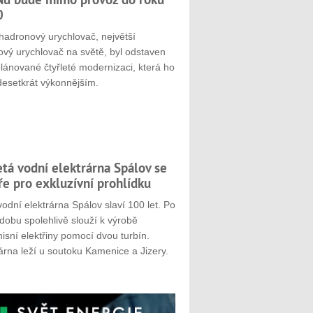
0
hadronový urychlovač, největší
ový urychlovač na světě, byl odstaven
plánované čtyřleté modernizaci, která ho
desetkrát výkonnějším.
etá vodní elektrárna Spálov se
ře pro exkluzívní prohlídku
odní elektrárna Spálov slaví 100 let. Po
dobu spolehlivě slouží k výrobě
sní elektřiny pomocí dvou turbín.
árna leží u soutoku Kamenice a Jizery.