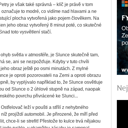
ry je však také správná – klíč je právě v tom
 označuje to modré, co vidíme nad hlavami a ne
stující plocha vytvořená jako pojem člověkem. Na
jen jeho obraz vytvořený 8 minut poté, co skutečné
nad toto vysvětlení stačí.
ohyb světla v atmosféře, je Slunce skutečně tam,
há se, ani se nezpožďuje.
Kdyby v tuto chvíli
 jeho obraz ještě po osmi minutách. Z mylné
nce je oproti pozorovateli na Zemi a oproti obrazu
pně, by vyplývalo například to, že Slunce osvětluje
Nej
u od Slunce o 2 úhlové stupně na západ, naopak
mského povrchu přivrácené ke Slunci...
 Ostřelovač leží v poušti a střílí z nehybného
níž projíždí automobil. Je přirozené, že míří před
t, chce-li se strefit! Přestože to kulce trvá nějakou
l jede rychle, v okamžiku zásahu je samopal