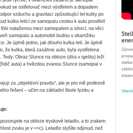
 (pokud se ostřelovač mezi výstřelem a dopadem
odpor vzduchu a gravitaci způsobující let kulky po
ud kulka letící ze samopalu cestou k autu prostřelí
 fólii nataženou mezi samopalem a silnicí, na věci
Stel
hlaveň samopalu a automobil budou v okamžiku
ener
e. Je úplně jedno, jak dlouho kulka letí. Je úplně
Zjímav
To, že kulka, která zasáhne auto, byla vystřelena
propa
 Tedy: Obraz Slunce na obloze (díra v igelitu) leží
stella
(řidič auta) a hvězdou zvanou Slunce (samopal v
záběr
tokam
juji za „objektivní pravdu“, ale je pro mě profesně
vného řešení – učím na základní škole fyziku a
Všech
uje:
 pozorujete na obloze tryskové letadlo, a to zrakem
chlost zvuku je v <<c). Letadlo slyšíte odjinud, než