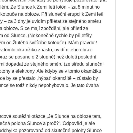
lém. Ze Slunce k Zemi letí foton – za 8 minut ho
kotouče na obloze. Při sluneční erupci k Zemi letí
ny – za 3 dny je uvidím přilétat ze stejného směru
a obloze. Sice mají zpoždění, ale přiletí ze
m od Slunce. (Nekonečně rychle by přiletěly
rem od žlutého svítícího kotouče). Mám pravdu?
v tomto okamžiku zhaslo, uvidím jeho obraz
braz se posune o 2 stupně) než doletí poslední
mi dopadat ze stejného směru (ze středu sluneční
tony a elektrony. Ale kdyby se v tomto okamžiku
nce by se přestalo „hýbat“ okamžitě – zůstalo by
unce se totiž nikdy nepohybovalo. Je tato úvaha
ncové soutěžní otázce „Je Slunce na obloze tam,
tečná poloha Slunce a proč?“. Odpověď je ale
 odchylka pozorovaná od skutečné polohy Slunce