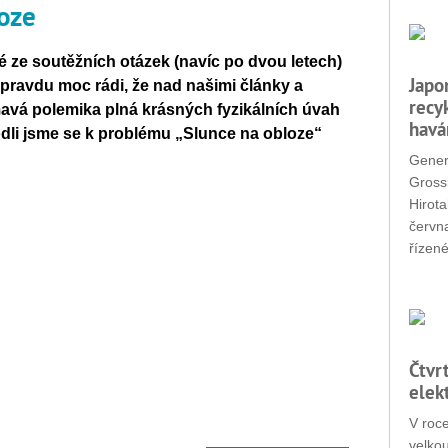
oze
é ze soutěžních otázek (navíc po dvou letech)
Japo
pravdu moc rádi, že nad našimi články a
recy
mavá polemika plná krásných fyzikálních úvah
havá
odli jsme se k problému „Slunce na obloze“
Gener
Grossi
Hirota
červn
řízené
Čtvr
elek
V roc
velko