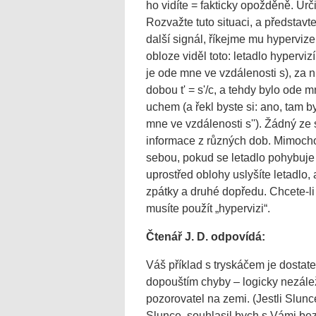
ho vidíte = fakticky opožděně. Urč
Rozvažte tuto situaci, a představte
další signál, říkejme mu hyperviz
obloze viděl toto: letadlo hypervizí
je ode mne ve vzdálenosti s), za n
dobou t' = s'/c, a tehdy bylo ode m
uchem (a řekl byste si: ano, tam by
mne ve vzdálenosti s''). Žádný z
informace z různých dob. Mimoch
sebou, pokud se letadlo pohybuje
uprostřed oblohy uslyšíte letadlo, 
zpátky a druhé dopředu. Chcete-li
musíte použít „hypervizi“.
Čtenář J. D. odpovídá:
Váš příklad s tryskáčem je dostat
dopouštím chyby – logicky nezáleží
pozorovatel na zemi. (Jestli Slun
Slunce, souhlasil bych s Vámi be