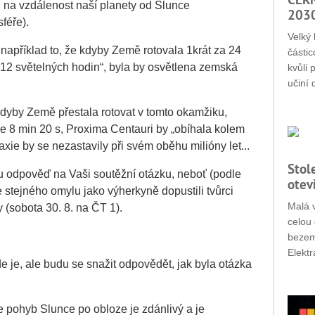
na vzdálenost naší planety od Slunce
203
féře).
Velký 
apříklad to, že kdyby Země rotovala 1krát za 24
částic
„12 světelných hodin“, byla by osvětlena zemská
kvůli 
učiní 
dyby Země přestala rotovat v tomto okamžiku,
e 8 min 20 s, Proxima Centauri by „obíhala kolem
xie by se nezastavily při svém oběhu milióny let...
Stol
u odpověď na Vaši soutěžní otázku, neboť (podle
otev
stejného omylu jako výherkyně dopustili tvůrci
Malá v
 (sobota 30. 8. na ČT 1).
celou 
bezemi
Elektr
 je, ale budu se snažit odpovědět, jak byla otázka
 pohyb Slunce po obloze je zdánlivý a je