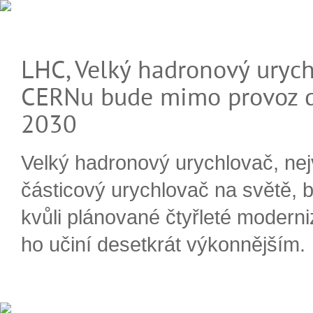
LHC, Velký hadronový urych
CERNu bude mimo provoz d
2030
Velký hadronový urychlovač, nej
částicový urychlovač na světě, 
kvůli plánované čtyřleté moderni
ho učiní desetkrát výkonnějším.