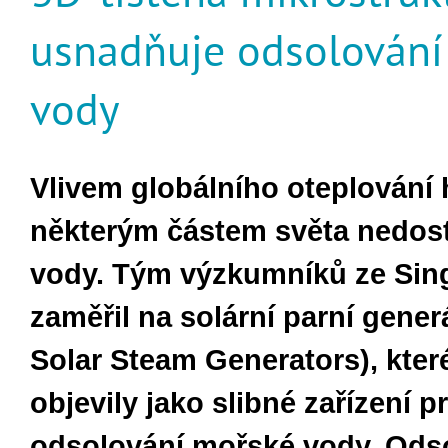
usnadňuje odsolování
vody
Vlivem globálního oteplování 
některým částem světa nedost
vody. Tým výzkumníků ze Sin
zaměřil na solární parní gener
Solar Steam Generators), kter
objevily jako slibné zařízení p
odsolování mořské vody. Odso