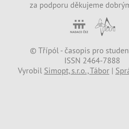
za podporu děkujeme dobrým
© Třípól - časopis pro studen
ISSN 2464-7888
Vyrobil
Simopt, s.r.o., Tábor
|
Spr