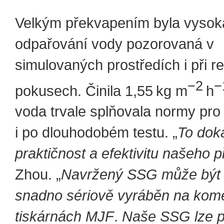
Velkým překvapením byla vysoká
odpařování vody pozorovaná v
simulovaných prostředích i při r
−2
−
pokusech. Činila 1,55 kg m
h
voda trvale splňovala normy pro
i po dlouhodobém testu. „
To dok
praktičnost a efektivitu našeho p
Zhou. „
Navržený SSG může být 
snadno sériově vyráběn na kom
tiskárnách MJF
.
Naše SSG lze p