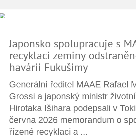
Japonsko spolupracuje s M
recyklaci zeminy odstraněn
havárii Fukušimy
Generální ředitel MAAE Rafael 
Grossi a japonský ministr životn
Hirotaka Išihara podepsali v Tok
června 2026 memorandum o spo
řízené recyklaci a ...