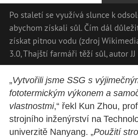
Po staletí se využívá slunce k odsol
abychom získali sůl. Čím dál důleži
získat pitnou vodu (zdroj Wikimedi
3.0, Thajští farmáři těží sůl, autor J
„
Vytvořili jsme SSG s výjimečný
fototermickým výkonem a samoči
vlastnostmi
,“ řekl Kun Zhou, pro
strojního inženýrství na Technol
univerzitě Nanyang. „
Použití st