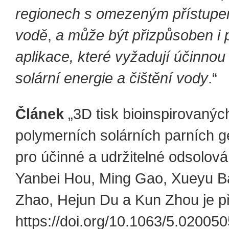
regionech s omezeným přístupe
vodě
,
a může být přizpůsoben i p
aplikace, které vyžadují účinnou
solární energie a čištění vody
.“
Článek
„3D tisk bioinspirovanýc
polymerních solárních parních g
pro účinné a udržitelné odsolová
Yanbei Hou, Ming Gao, Xueyu Ba
Zhao, Hejun Du a Kun Zhou je p
https://doi.org/10.1063/5.020050