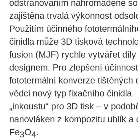
odstraňováním nahromaděné soli
zajištěna trvalá výkonnost odsol
Použitím účinného fototermálníh
činidla může 3D tisková technolog
fusion (MJF) rychle vytvářet díly
designem. Pro zlepšení účinnost
fototermální konverze tištěných d
vědci nový typ fixačního činidla 
„inkoustu“ pro 3D tisk – v podob
nanovláken z kompozitu uhlík a 
Fe
O
.
3
4