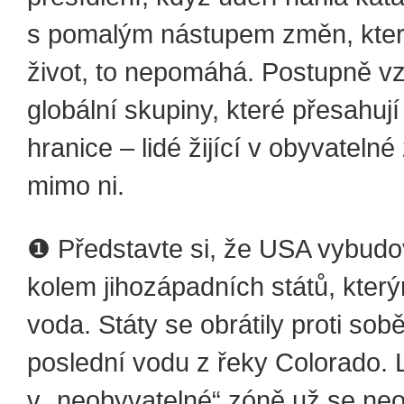
s pomalým nástupem změn, které
život, to nepomáhá. Postupně vz
globální skupiny, které přesahují
hranice – lidé žijící v obyvatelné 
mimo ni.
❶ Představte si, že USA vybudov
kolem jihozápadních států, kter
voda. Státy se obrátily proti sobě
poslední vodu z řeky Colorado. Li
v „neobyvatelné“ zóně už se neo