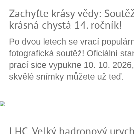
Zachyťte krásy vědy: Soutěž
krásná chystá 14. ročník!
Po dvou letech se vrací populárn
fotografická soutěž! Oficiální sta
prací sice vypukne 10. 10. 2026, 
skvělé snímky můžete už teď.
LHC, Velký hadronový urych