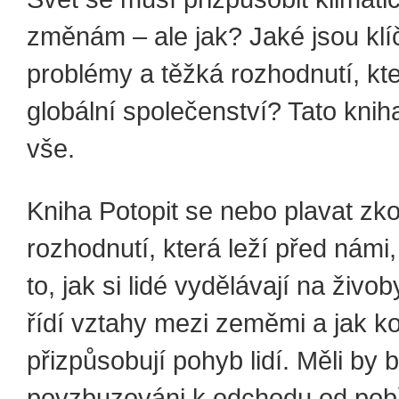
změnám – ale jak? Jaké jsou kl
problémy a těžká rozhodnutí, kte
globální společenství? Tato knih
vše.
Kniha Potopit se nebo plavat z
rozhodnutí, která leží před námi
to, jak si lidé vydělávají na živob
řídí vztahy mezi zeměmi a jak k
přizpůsobují pohyb lidí. Měli by b
povzbuzováni k odchodu od pobř