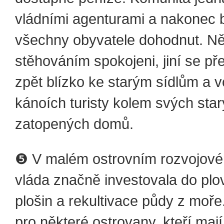
vládními agenturami a nakonec b
všechny obyvatele dohodnut. Něk
stěhováním spokojeni, jiní se př
zpět blízko ke starým sídlům a v
kánoích turisty kolem svých sta
zatopených domů.
❺ V malém ostrovním rozvojové
vláda značně investovala do plo
plošin a rekultivace půdy z moře
pro některé ostrovany, kteří maj