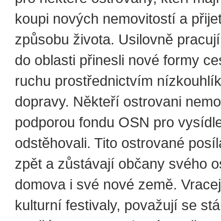
koupi nových nemovitostí a přije
způsobu života. Usilovně pracuj
do oblasti přinesli nové formy c
ruchu prostřednictvím nízkouhlí
dopravy. Někteří ostrovani nemoh
podporou fondu OSN pro vysídl
odstěhovali. Tito ostrované posíl
zpět a zůstávají občany svého o
domova i své nové země. Vracej
kulturní festivaly, považují se stá