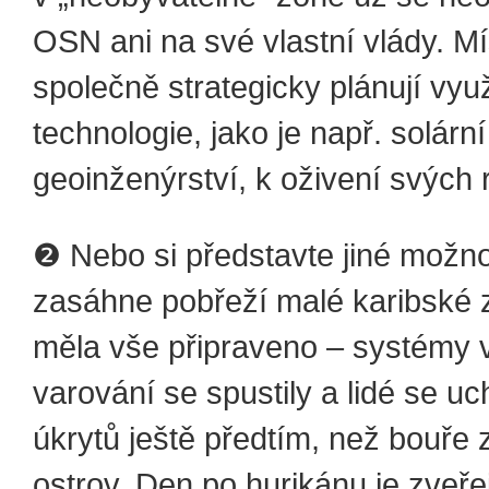
OSN ani na své vlastní vlády. Mí
společně strategicky plánují využ
technologie, jako je např. solární
geoinženýrství, k oživení svých 
❷ Nebo si představte jiné možno
zasáhne pobřeží malé karibské 
měla vše připraveno – systémy
varování se spustily a lidé se uch
úkrytů ještě předtím, než bouře 
ostrov. Den po hurikánu je zveř