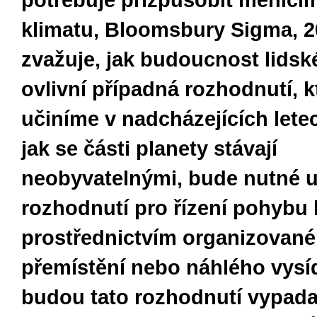
potřebuje přizpůsobit měnící
klimatu, Bloomsbury Sigma, 2
zvažuje, jak budoucnost lidsk
ovlivní případná rozhodnutí, k
učiníme v nadcházejících letec
jak se části planety stávají
neobyvatelnými, bude nutné uč
rozhodnutí pro řízení pohybu l
prostřednictvím organizovan
přemístění nebo náhlého vysíd
budou tato rozhodnutí vypadat