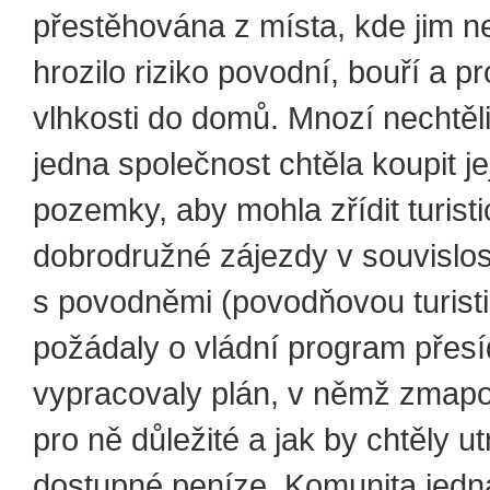
přestěhována z místa, kde jim n
hrozilo riziko povodní, bouří a 
vlhkosti do domů. Mnozí nechtěli 
jedna společnost chtěla koupit je
pozemky, aby mohla zřídit turist
dobrodružné zájezdy v souvislos
s povodněmi (povodňovou turisti
požádaly o vládní program přesí
vypracovaly plán, v němž zmapov
pro ně důležité a jak by chtěly utr
dostupné peníze. Komunita jedn