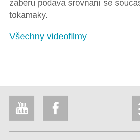
záběrů podává srovnání se souča
tokamaky.
Všechny videofilmy