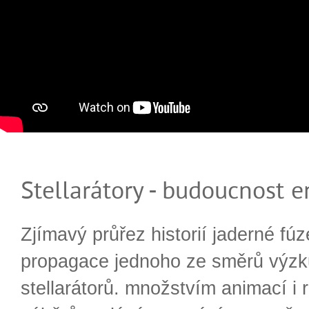
Stellarátory - budoucnost e
Zjímavý průřez historií jaderné fúz
propagace jednoho ze směrů výzk
stellarátorů. množstvím animací i 