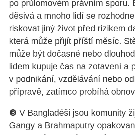
po průlomovém právním sporu. 
děsivá a mnoho lidí se rozhodne 
riskovat jiný život před rizikem d
která může přijít příští měsíc. S
může být dočasné nebo dlouhod
lidem kupuje čas na zotavení a 
v podnikání, vzdělávání nebo o
přípravě, zatímco probíhá obnov
❸ V Bangladéši jsou komunity žij
Gangy a Brahmaputry opakova