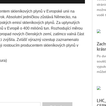
strání
možné
ntem skleníkových plynů v Evropské unii na
vodě t
 rok. Absolutní jedničkou zůstává Německo, na
opských emisí skleníkových plynů. Za uplynulých
lynů v Evropě o 400 miliónů tun. Rozhodující měrou
 propad nových členských zemí, zatímco valná část
ci zvýšila. Zvlášť výrazný vzestup zaznamenalo
Zach
eji rostoucím producentem skleníkových plynů v
krás
Po dvo
ura)
soutěž
vypukn
můžet
LHC,
CERN