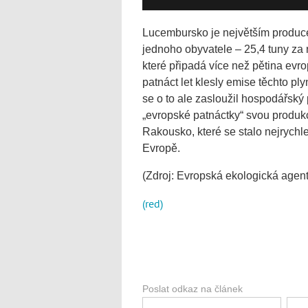
Lucembursko je největším produce
jednoho obyvatele – 25,4 tuny za
které připadá více než pětina evr
patnáct let klesly emise těchto p
se o to ale zasloužil hospodářský
„evropské patnáctky“ svou produk
Rakousko, které se stalo nejrychl
Evropě.
(Zdroj: Evropská ekologická agent
(red)
Poslat odkaz na článek