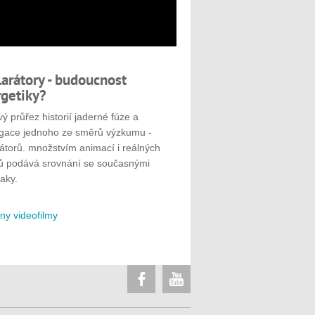
larátory - budoucnost
getiky?
ý průřez historií jaderné fúze a
gace jednoho ze směrů výzkumu -
rátorů. množstvím animací i reálných
ů podává srovnání se současnými
aky.
ny videofilmy