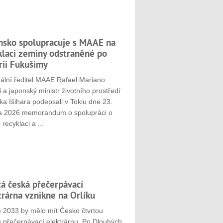
nsko spolupracuje s MAAE na
klaci zeminy odstraněné po
rii Fukušimy
ální ředitel MAAE Rafael Mariano
 a japonský ministr životního prostředí
ka Išihara podepsali v Tokiu dne 23.
a 2026 memorandum o spolupráci o
 recyklaci a ...
tá česká přečerpávací
trárna vznikne na Orlíku
e 2033 by mělo mít Česko čtvrtou
u přečerpávací elektrárnu. Po Dlouhých