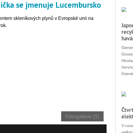
nička se jmenuje Lucembursko
ntem skleníkových plynů v Evropské unii na
Japo
rok.
recy
havá
Gener
Grossi
Hirota
červn
řízené
Čtvr
elek
Fotogalerie (1)
V roc
velko