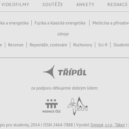
VIDEOFILMY
SOUTĚŽE
ANKETY
REDAKCE
ika a energetika
Fyzika a klasická energetika
Medicína a přírodo
zdroje
ce
Recenze
Reportáže, cestování
Rozhovory
Sci-fi
Studenti
za podporu děkujeme dobrým lidem:
opis pro studenty, 2014 | ISSN 2464-7888 | Vyrobil
Simopt, s.r.o., Tábor
|