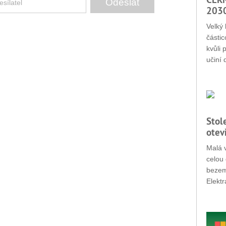
203
Velký 
částic
kvůli 
učiní 
Stol
otev
Malá v
celou 
bezemi
Elektr