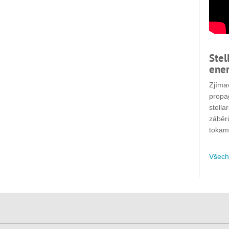
Stel
ener
Zjímav
propa
stella
záběr
tokam
Všech