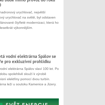
0
hadronový urychlovač, největší
ový urychlovač na světě, byl odstaven
plánované čtyřleté modernizaci, která ho
desetkrát výkonnějším.
etá vodní elektrárna Spálov se
ře pro exkluzívní prohlídku
odní elektrárna Spálov slaví 100 let. Po
dobu spolehlivě slouží k výrobě
sní elektřiny pomocí dvou turbín.
árna leží u soutoku Kamenice a Jizery.