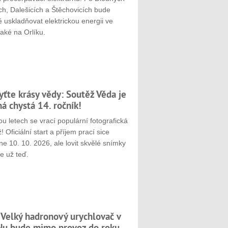
ch, Dalešicích a Štěchovicích bude
 uskladňovat elektrickou energii ve
aké na Orlíku.
yťte krásy vědy: Soutěž Věda je
ná chystá 14. ročník!
u letech se vrací populární fotografická
! Oficiální start a příjem prací sice
e 10. 10. 2026, ale lovit skvělé snímky
e už teď.
 Velký hadronový urychlovač v
u bude mimo provoz do roku