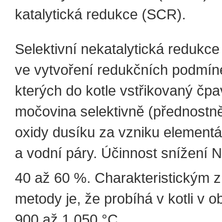
katalytická redukce (SCR).
Selektivní nekatalytická redukce
ve vytvoření redukčních podmíne
kterých do kotle vstřikovaný čp
močovina selektivně (přednostně
oxidy dusíku za vzniku elementá
a vodní páry. Účinnost snížení 
40 až 60 %. Charakteristickým 
metody je, že probíhá v kotli v ob
900 až 1 050 °C.