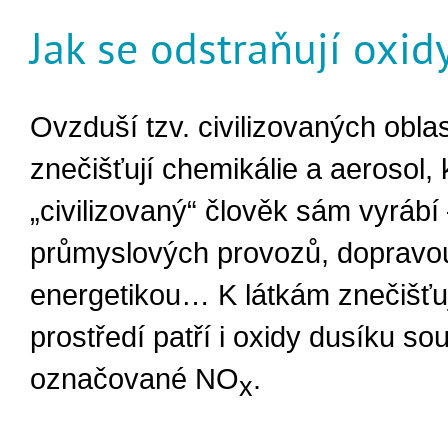
Jak se odstraňují oxid
Ovzduší tzv. civilizovaných oblas
znečišťují chemikálie a aerosol, 
„civilizovaný“ člověk sám vyráb
průmyslových provozů, dopravo
energetikou… K látkám znečišťuj
prostředí patří i oxidy dusíku so
označované NO
.
x