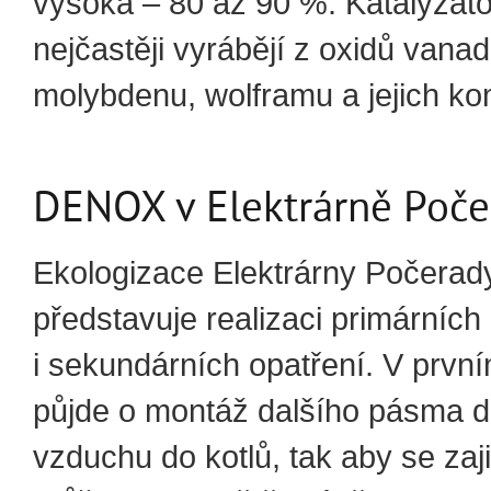
vysoká – 80 až 90 %. Katalyzáto
nejčastěji vyrábějí z oxidů vanad
molybdenu, wolframu a jejich ko
DENOX v Elektrárně Poče
Ekologizace Elektrárny Počerad
představuje realizaci primárních
i sekundárních opatření. V prvn
půjde o montáž dalšího pásma d
vzduchu do kotlů, tak aby se zajis