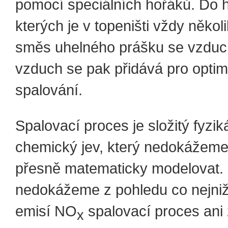
pomocí speciálních hořáků. Do 
kterých je v topeništi vždy někol
směs uhelného prášku se vzduc
vzduch se pak přidává pro optim
spalování.
Spalovací proces je složitý fyzik
chemický jev, který nedokážeme
přesně matematicky modelovat. 
nedokážeme z pohledu co nejniž
emisí NO
spalovací proces ani 
x