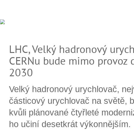
LHC, Velký hadronový urych
CERNu bude mimo provoz d
2030
Velký hadronový urychlovač, nej
částicový urychlovač na světě, 
kvůli plánované čtyřleté moderni
ho učiní desetkrát výkonnějším.