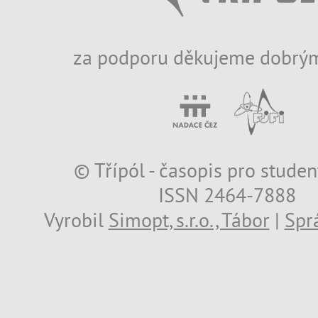
za podporu děkujeme dobrým
© Třípól - časopis pro studen
ISSN 2464-7888
Vyrobil
Simopt, s.r.o., Tábor
|
Spr