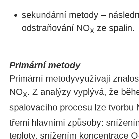
sekundární metody – násled
odstraňování NO
ze spalin.
x
Primární metody
Primární metody
využívají znalos
NO
. Z analýzy vyplývá, že bě
x
spalovacího procesu lze tvorbu
třemi hlavními způsoby: snížení
teploty, snížením koncentrace O