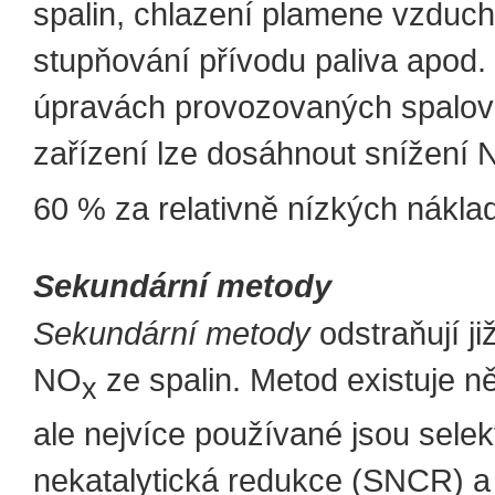
spalin, chlazení plamene vzduc
stupňování přívodu paliva apod. 
úpravách provozovaných spalov
zařízení lze dosáhnout snížení
60 % za relativně nízkých nákla
Sekundární metody
Sekundární metody
odstraňují ji
NO
ze spalin. Metod existuje ně
x
ale nejvíce používané jsou selek
nekatalytická redukce (SNCR) a 