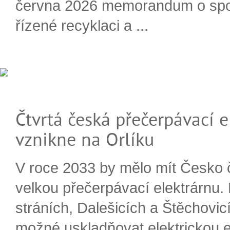
června 2026 memorandum o spo
řízené recyklaci a ...
Čtvrtá česká přečerpávací e
vznikne na Orlíku
V roce 2033 by mělo mít Česko 
velkou přečerpávací elektrárnu.
stráních, Dalešicích a Štěchovi
možné uskladňovat elektrickou e