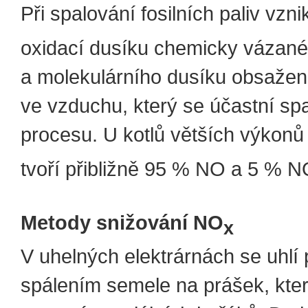
Při spalování fosilních paliv vzn
oxidací dusíku chemicky vázané
a molekulárního dusíku obsaže
ve vzduchu, který se účastní sp
procesu. U kotlů větších výkon
tvoří přibližně 95 % NO a 5 % 
Metody snižování NO
x
V uhelných elektrárnách se uhlí 
spálením semele na prášek, kter