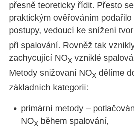
přesně teoreticky řídit. Přesto 
praktickým ověřováním podařilo 
postupy, vedoucí ke snížení tv
při spalování. Rovněž tak vznik
zachycující NO
vzniklé spalová
x
Metody snižovaní NO
dělíme d
x
základních kategorií:
primární metody – potlačován
NO
během spalování,
x