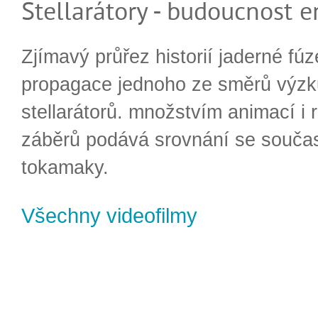
Stellarátory - budoucnost e
Zjímavý průřez historií jaderné fúz
propagace jednoho ze směrů výzk
stellarátorů. množstvím animací i 
záběrů podává srovnání se souča
tokamaky.
Všechny videofilmy