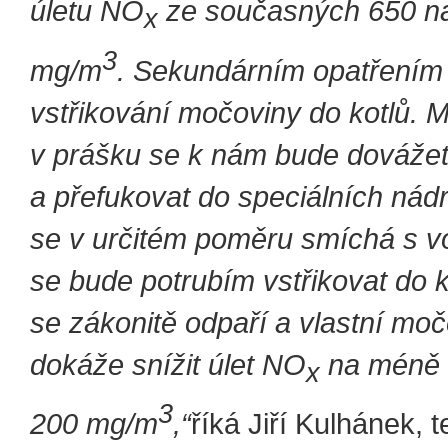
úletu NO
ze současných 650 n
x
3
mg/m
. Sekundárním opatřením
vstřikování močoviny do kotlů. 
v prášku se k nám bude dovážet
a přefukovat do speciálních nádr
se v určitém poměru smíchá s v
se bude potrubím vstřikovat do k
se zákonitě odpaří a vlastní mo
dokáže snížit úlet NO
na méně 
x
3
200 mg/m
,“
říká Jiří Kulhánek, 