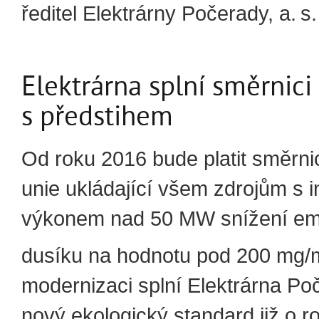
ředitel Elektrárny Počerady, a. s.
Elektrárna splní směrnici
s předstihem
Od roku 2016 bude platit směrn
unie ukládající všem zdrojům s 
výkonem nad 50 MW snížení emi
dusíku na hodnotu pod 200 mg/
modernizaci splní Elektrárna Po
nový ekologický standard již o ro