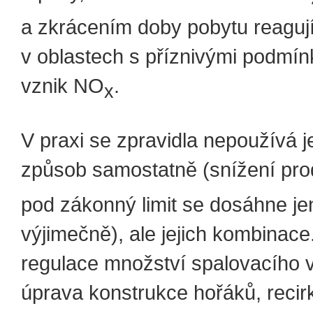
a zkrácením doby pobytu reagují
v oblastech s příznivými podmín
vznik NO
.
x
V praxi se zpravidla nepoužívá j
způsob samostatně (snížení pr
pod zákonný limit se dosáhne je
výjimečně), ale jejich kombinace
regulace množství spalovacího 
úprava konstrukce hořáků, recir