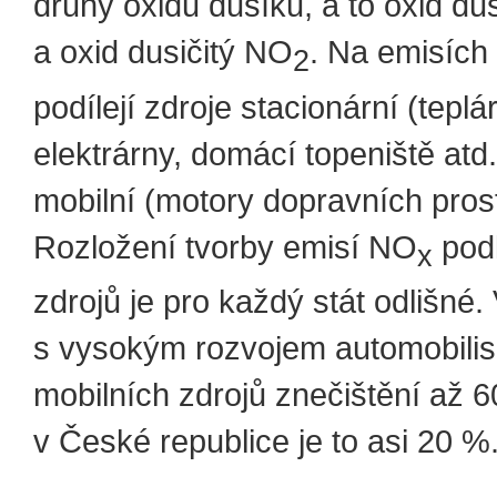
druhy oxidů dusíku, a to oxid d
a oxid dusičitý NO
. Na emisíc
2
podílejí zdroje stacionární (teplá
elektrárny, domácí topeniště atd.
mobilní (motory dopravních pros
Rozložení tvorby emisí NO
podl
x
zdrojů je pro každý stát odlišné
s vysokým rozvojem automobilis
mobilních zdrojů znečištění až 6
v České republice je to asi 20 %