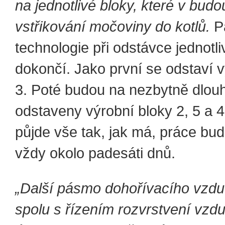
na jednotlivé bloky, které v bu
vstřikování močoviny do kotlů.
P
technologie při odstávce jednotl
dokončí. Jako první se odstaví v
3. Poté budou na nezbytně dlou
odstaveny výrobní bloky 2, 5 a 
půjde vše tak, jak má, práce bud
vždy okolo padesáti dnů.
„Další pásmo dohořívacího vzduc
spolu s řízením rozvrstvení vzd