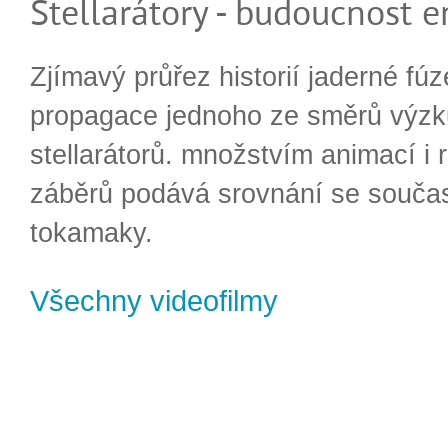
Stellarátory - budoucnost e
Zjímavý průřez historií jaderné fúz
propagace jednoho ze směrů výzk
stellarátorů. množstvím animací i 
záběrů podává srovnání se souča
tokamaky.
Všechny videofilmy