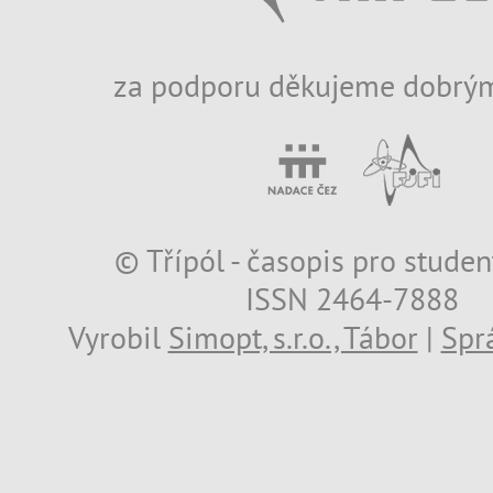
za podporu děkujeme dobrým
© Třípól - časopis pro studen
ISSN 2464-7888
Vyrobil
Simopt, s.r.o., Tábor
|
Spr