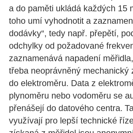
a do paměti ukládá každých 15 
toho umí vyhodnotit a zaznamenat
dodávky“, tedy např. přepětí, pod
odchylky od požadované frekve
zaznamenává napadení měřidla, 
třeba neoprávněný mechanický 
do elektroměru. Data z elektrom
plynoměru nebo vodoměru se au
přenášejí do datového centra. T
využívají pro lepší technické říze
získaná z měřidel jsou anonymní