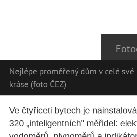
Foto
Nejlépe proměřený dům v celé své
kráse (foto ČEZ)
Ve čtyřiceti bytech je nainstalov
320 „inteligentních" měřidel: ele
vodoměrů, plynoměrů a indikáto