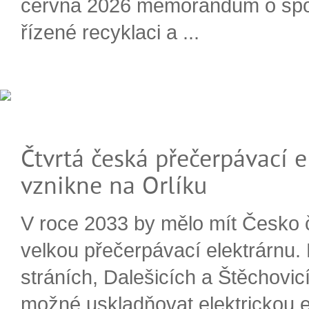
června 2026 memorandum o spo
řízené recyklaci a ...
Čtvrtá česká přečerpávací e
vznikne na Orlíku
V roce 2033 by mělo mít Česko 
velkou přečerpávací elektrárnu.
stráních, Dalešicích a Štěchovi
možné uskladňovat elektrickou e