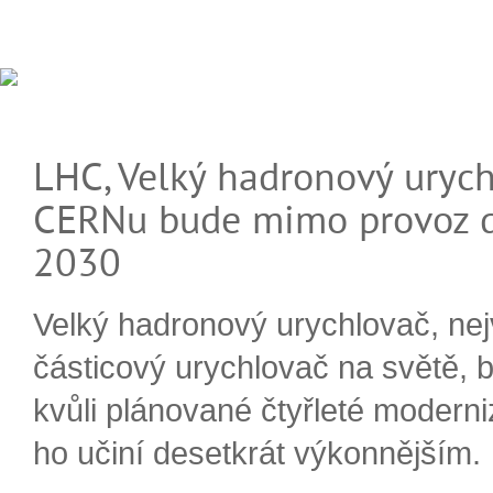
LHC, Velký hadronový urych
CERNu bude mimo provoz d
2030
Velký hadronový urychlovač, nej
částicový urychlovač na světě, 
kvůli plánované čtyřleté moderni
ho učiní desetkrát výkonnějším.