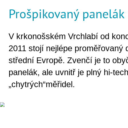
Prošpikovaný panelák
V krkonošském Vrchlabí od kon
2011 stojí nejlépe proměřovaný 
střední Evropě. Zvenčí je to oby
panelák, ale uvnitř je plný hi‑tec
„chytrých“měřidel.