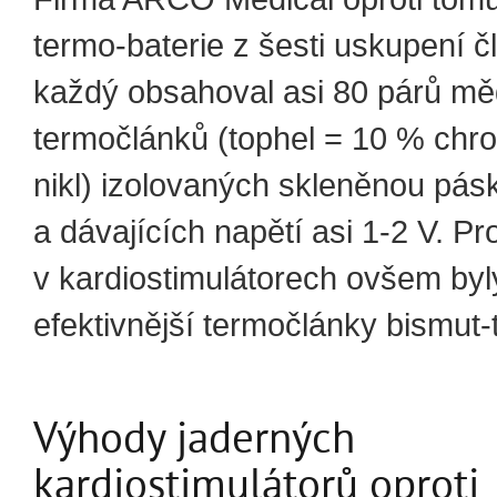
termo-baterie z šesti uskupení č
každý obsahoval asi 80 párů mě
termočlánků (tophel = 10 % chr
nikl) izolovaných skleněnou pás
a dávajících napětí asi 1-2 V. Pro
v kardiostimulátorech ovšem byl
efektivnější termočlánky bismut-t
Výhody jaderných
kardiostimulátorů oproti