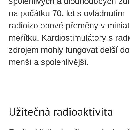
spolehlivých a dlouhodobých zdro
na počátku 70. let s ovládnutím
radioizotopové přeměny v minia
měřítku. Kardiostimulátory s ra
zdrojem mohly fungovat delší do
menší a spolehlivější.
Užitečná radioaktivita