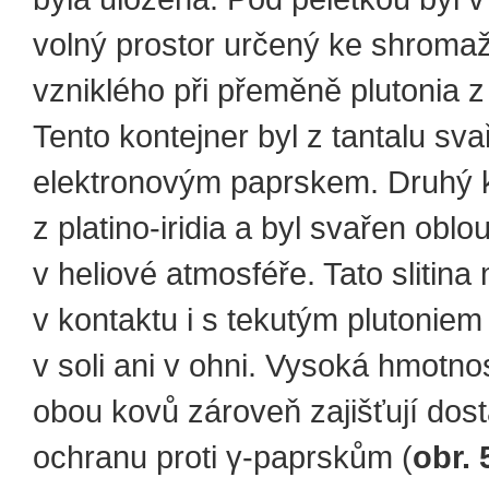
volný prostor určený ke shromaž
vzniklého při přeměně plutonia z 
Tento kontejner byl z tantalu sv
elektronovým paprskem. Druhý k
z platino-iridia a byl svařen obl
v heliové atmosféře. Tato slitina
v kontaktu i s tekutým plutoniem
v soli ani v ohni. Vysoká hmotnos
obou kovů zároveň zajišťují dos
ochranu proti γ-paprskům (
obr. 