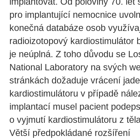
implantovat. Od poloviny 70. let 
pro implantující nemocnice uvolni
konečná databáze osob využívaj
radioizotopový kardiostimulátor b
je neúplná. Z toho důvodu se L
National Laboratory na svých w
stránkách dožaduje vrácení jad
kardiostimulátoru v případě nále
implantací musel pacient podep
o vyjmutí kardiostimulátoru z těl
Větší předpokládané rozšíření