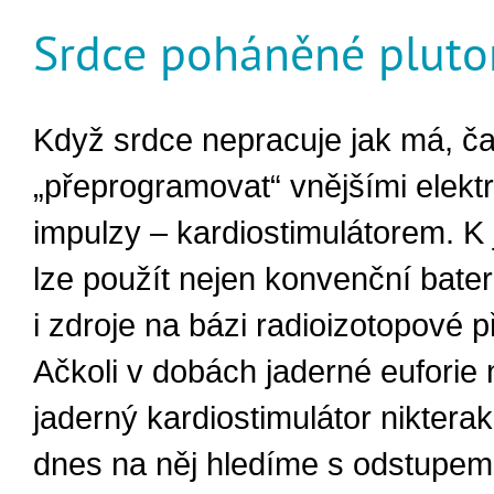
Srdce poháněné plut
Když srdce nepracuje jak má, č
„přeprogramovat“ vnějšími elekt
impulzy – kardiostimulátorem. K
lze použít nejen konvenční bateri
i zdroje na bázi radioizotopové 
Ačkoli v dobách jaderné euforie 
jaderný kardiostimulátor niktera
dnes na něj hledíme s odstupem 