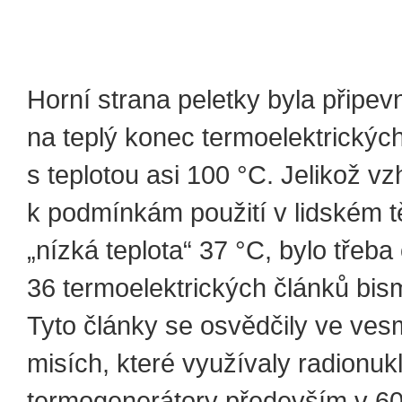
Horní strana peletky byla připe
na teplý konec termoelektrickýc
s teplotou asi 100 °C. Jelikož v
k podmínkám použití v lidském t
„nízká teplota“ 37 °C, bylo třeba
36 termoelektrických článků bismu
Tyto články se osvědčily ve ves
misích, které využívaly radionuk
termogenerátory především v 60.