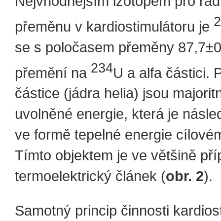
Nejvhodnějším izotopem pro rad
2
přeměnu v kardiostimulátoru je
se s poločasem přeměny 87,7±0,
234
přemění na
U a alfa částici. 
částice (jádra helia) jsou majori
uvolněné energie, která je násl
ve formě tepelné energie cílové
Tímto objektem je ve většině př
termoelektrický článek (
obr. 2
).
Samotný princip činnosti kardios