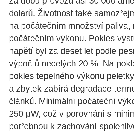
za dobu provozu asi 30 000 ame
dolarů. Životnost také samozřej
na počátečním množství paliva, 
počátečním výkonu. Pokles výs
napětí byl za deset let podle pes
výpočtů necelých 20 %. Na pokle
pokles tepelného výkonu peletky
a zbytek zabírá degradace termo
článků. Minimální počáteční výko
250 μW, což v porovnání s minim
potřebnou k zachování spolehliv