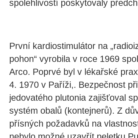
spolehlivostí poskytovaly předch
První kardiostimulátor na „radio
pohon“ vyrobila v roce 1969 spo
Arco. Poprvé byl v lékařské praxi
4. 1970 v Paříži,. Bezpečnost př
jedovatého plutonia zajišťoval sp
systém obalů (kontejnerů). Z dů
přísných požadavků na vlastnost
nebylo možné uzavřít peletku P