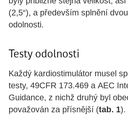
byly přibližně stejná velikost, as
(2,5“), a především splnění dvou
odolnosti.
Testy odolnosti
Každý kardiostimulátor musel spl
testy, 49CFR 173.469 a AEC Int
Guidance, z nichž druhý byl ob
považován za přísnější (
tab. 1
).