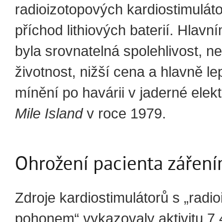
radioizotopových kardiostimuláto
příchod lithiových baterií. Hlavn
byla srovnatelná spolehlivost, ne
životnost, nižší cena a hlavně le
mínění po havárii v jaderné elek
Mile Island
v roce 1979.
Ohrožení pacienta zářen
Zdroje kardiostimulátorů s „rad
pohonem“ vykazovaly aktivitu 7,