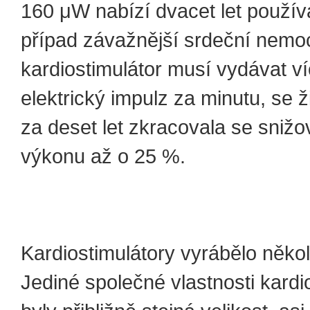
160 μW nabízí dvacet let použív
případ závažnější srdeční nemoc
kardiostimulátor musí vydávat v
elektrický impulz za minutu, se ž
za deset let zkracovala se sniž
výkonu až o 25 %.
Kardiostimulátory vyrábělo několi
Jediné společné vlastnosti kardi