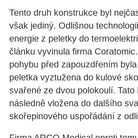
Tento druh konstrukce byl nejčast
však jediný. Odlišnou technologi
energie z peletky do termoelektr
článku vyvinula firma Coratomic.
pohybu před zapouzdřením byla
peletka vyztužena do kulové sko
svařené ze dvou polokoulí. Tato 
následně vložena do dalšího sv
skořepinového uspořádání z odliš
Firma ARCO Medical oproti tomu