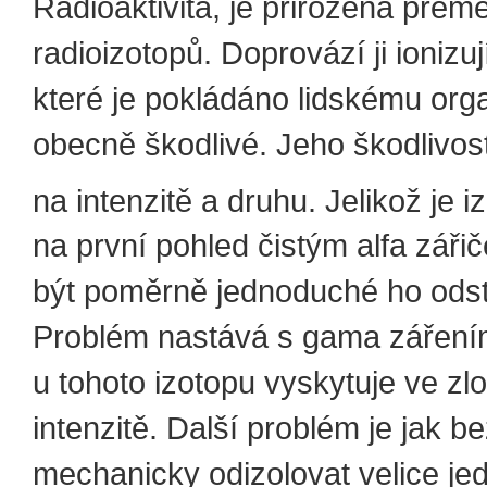
Radioaktivita, je přirozená přem
radioizotopů. Doprovází ji ionizuj
které je pokládáno lidskému or
obecně škodlivé. Jeho škodlivos
na intenzitě a druhu. Jelikož je 
na první pohled čistým alfa záři
být poměrně jednoduché ho odstí
Problém nastává s gama zářením
u tohoto izotopu vyskytuje ve z
intenzitě. Další problém je jak 
mechanicky odizolovat velice je