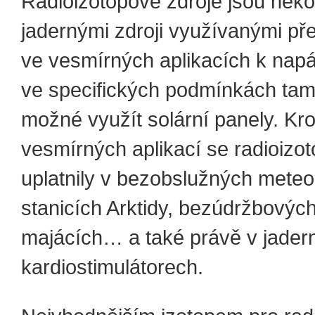
Radioizotopové zdroje jsou nek
jadernými zdroji využívanými p
ve vesmírných aplikacích k napá
ve specifických podmínkách tam
možné využít solární panely. K
vesmírných aplikací se radioizo
uplatnily v bezobslužných meteo
stanicích Arktidy, bezúdržbovýc
majácích… a také právě v jader
kardiostimulátorech.