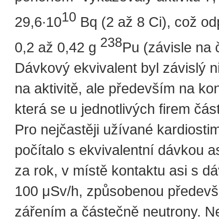
10
29,6∙10
Bq (2 až 8 Ci), což od
238
0,2 až 0,42 g
Pu (závisle na č
Dávkový ekvivalent byl závislý n
na aktivitě, ale především na kon
která se u jednotlivých firem část
Pro nejčastěji užívané kardiosti
počítalo s ekvivalentní dávkou a
za rok, v místě kontaktu asi s d
100 μSv/h, způsobenou předev
zářením a částečně neutrony. N