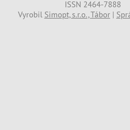
ISSN 2464-7888
Vyrobil
Simopt, s.r.o., Tábor
|
Spr