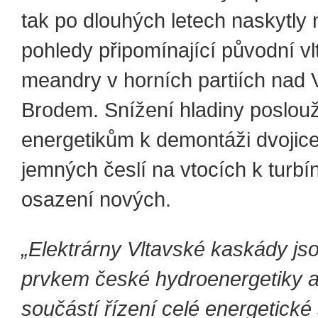
tak po dlouhých letech naskytly
pohledy připomínající původní v
meandry v horních partiích nad
Brodem. Snížení hladiny poslouž
energetikům k demontáži dvojic
jemných česlí na vtocích k turbí
osazení nových.
„Elektrárny Vltavské kaskády js
prvkem české hydroenergetiky a
součástí řízení celé energetické