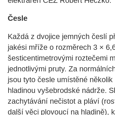
elektráren ČEZ Róbert Heczko.
Česle
Každá z dvojice jemných česlí p
jakési mříže o rozměrech 3 × 6,
šesticentimetrovými roztečemi m
jednotlivými pruty. Za normálníc
jsou tyto česle umístěné několik
hladinou vyšebrodské nádrže. Sl
zachytávání nečistot a pláví (rost
další věci plovoucí na hladině), 