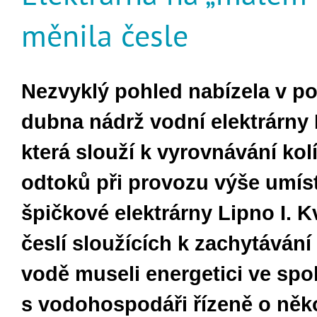
měnila česle
Nezvyklý pohled nabízela v po
dubna nádrž vodní elektrárny L
která slouží k vyrovnávání ko
odtoků při provozu výše umís
špičkové elektrárny Lipno I. 
česlí sloužících k zachytávání
vodě museli energetici ve spo
s vodohospodáři řízeně o něk