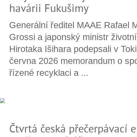
havárii Fukušimy
Generální ředitel MAAE Rafael 
Grossi a japonský ministr životn
Hirotaka Išihara podepsali v Tok
června 2026 memorandum o spo
řízené recyklaci a ...
Čtvrtá česká přečerpávací e