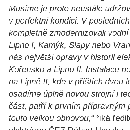
Musíme je proto neustále udržov
v perfektní kondici. V posledníc
kompletně zmodernizovali vodní 
Lipno I, Kamýk, Slapy nebo Vran
nás největší opravy v historii ele
Kořensko a Lipno II. Instalace n
na Lipně II, kde v příštích dvou 
osadíme
úplně novou strojní i t
část
, patří k prvním přípravným
touto velkou obnovou,“
říká ředi