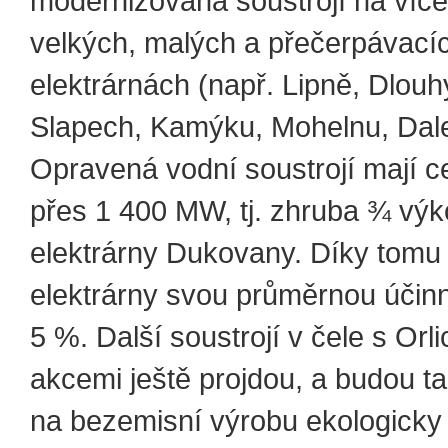
modernizována soustrojí na víc
velkých, malých a přečerpávací
elektrárnách (např. Lipně, Dlouh
Slapech, Kamýku, Mohelnu, Daleš
Opravená vodní soustrojí mají c
přes 1 400 MW, tj. zhruba ¾ vý
elektrárny Dukovany. Díky tomu
elektrárny svou průměrnou účinn
5 %. Další soustrojí v čele s Orl
akcemi ještě projdou, a budou t
na bezemisní výrobu ekologicky 