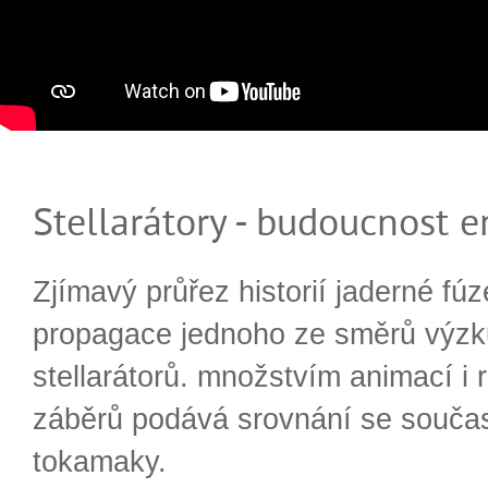
Stellarátory - budoucnost e
Zjímavý průřez historií jaderné fúz
propagace jednoho ze směrů výzk
stellarátorů. množstvím animací i 
záběrů podává srovnání se souča
tokamaky.