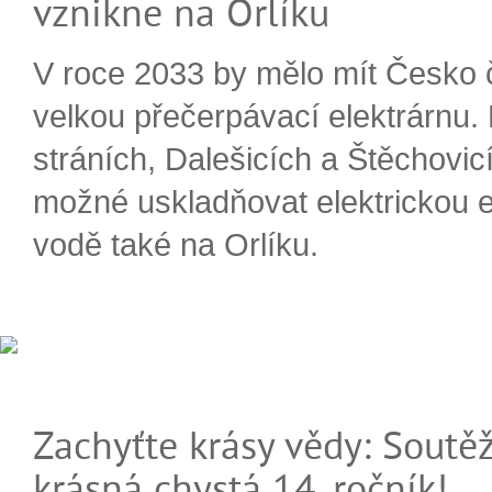
vznikne na Orlíku
V roce 2033 by mělo mít Česko 
velkou přečerpávací elektrárnu.
stráních, Dalešicích a Štěchovi
možné uskladňovat elektrickou e
vodě také na Orlíku.
Zachyťte krásy vědy: Soutěž
krásná chystá 14. ročník!