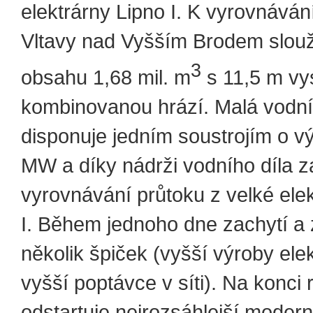
elektrárny Lipno I. K vyrovnáván
Vltavy nad Vyšším Brodem slouž
3
obsahu 1,68 mil. m
s 11,5 m v
kombinovanou hrází. Malá vodní
disponuje jedním soustrojím o v
MW a díky nádrži vodního díla za
vyrovnávání průtoku z velké ele
I. Během jednoho dne zachytí a 
několik špiček (vyšší výroby elek
vyšší poptávce v síti). Na konci 
odstartuje nejrozsáhlejší moder