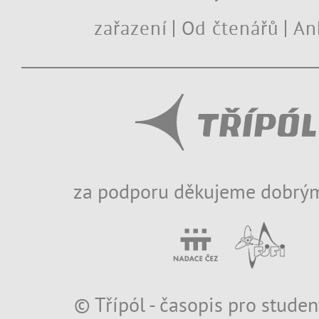
zařazení
Od čtenářů
An
za podporu děkujeme dobrým
© Třípól - časopis pro studen