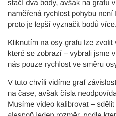
stačí dva body, avšak na grafu v
naměřená rychlost pohybu není 
proto je lepší vyznačit bodů více
Kliknutím na osy grafu lze zvolit 
které se zobrazí – vybrali jsme v
nás pouze rychlost ve směru osy
V tuto chvíli vidíme graf závislost
na čase, avšak čísla neodpovídají
Musíme video kalibrovat – sděli
alespoň jeden rozměr, podle kt