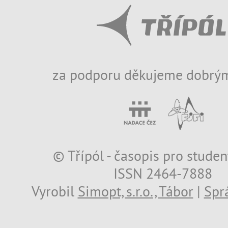
za podporu děkujeme dobrým
© Třípól - časopis pro studen
ISSN 2464-7888
Vyrobil
Simopt, s.r.o., Tábor
|
Spr