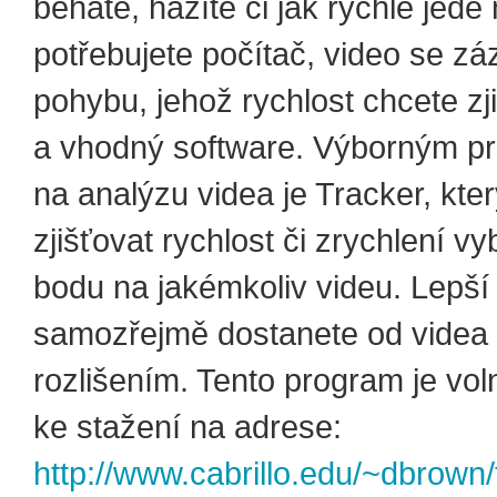
běháte, házíte či jak rychle jede
potřebujete počítač, video se 
pohybu, jehož rychlost chcete zjis
a vhodný software. Výborným 
na analýzu videa je Tracker, kt
zjišťovat rychlost či zrychlení v
bodu na jakémkoliv videu. Lepší
samozřejmě dostanete od videa
rozlišením. Tento program je vol
ke stažení na adrese:
http://www.cabrillo.edu/~dbrown/