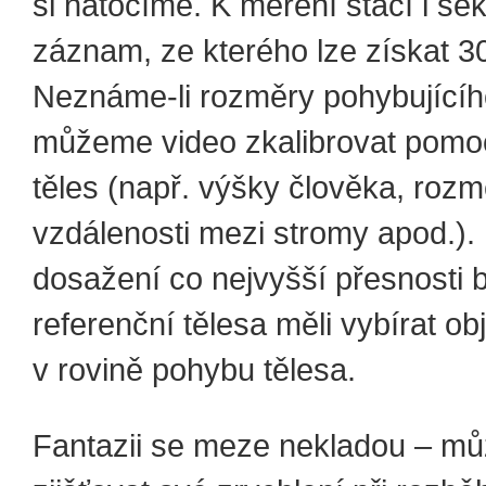
si natočíme. K měření stačí i s
záznam, ze kterého lze získat 3
Neznáme‑li rozměry pohybujícího
můžeme video zkalibrovat pomoc
těles (např. výšky člověka, roz
vzdálenosti mezi stromy apod.).
dosažení co nejvyšší přesnosti
referenční tělesa měli vybírat ob
v rovině pohybu tělesa.
Fantazii se meze nekladou – mů