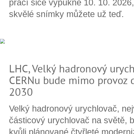
prací sice vypukne 10. 10. 2026, 
skvělé snímky můžete už teď.
LHC, Velký hadronový urych
CERNu bude mimo provoz d
2030
Velký hadronový urychlovač, nej
částicový urychlovač na světě, 
kvůli plánované čtyřleté moderni