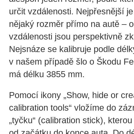
určit vzdálenosti. Nejpřesnější je
nějaký rozměr přímo na autě – o
vzdálenosti jsou perspektivně zk
Nejsnáze se kalibruje podle délk
v našem případě šlo o Škodu Feli
má délku 3855 mm.
Pomocí ikony „Show, hide or cre
calibration tools“ vložíme do z
„tyčku“ (calibration stick), kter
od začátku do konce auta. Do d