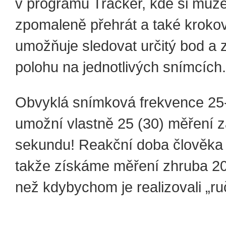
v programu Tracker, kde si mů
zpomaleně přehrát a také kroko
umožňuje sledovat určitý bod a z
polohu na jednotlivých snímcích.
Obvyklá snímková frekvence 2
umožní vlastně 25 (30) měření z
sekundu! Reakční doba člověka j
takže získáme měření zhruba 20
než kdybychom je realizovali „ru