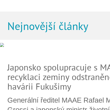
Nejnovější články
Japonsko spolupracuje s M
recyklaci zeminy odstraněn
havárii Fukušimy
Generální ředitel MAAE Rafael 
Grossi a japonský ministr životn