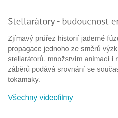
Stellarátory - budoucnost e
Zjímavý průřez historií jaderné fúz
propagace jednoho ze směrů výzk
stellarátorů. množstvím animací i 
záběrů podává srovnání se souča
tokamaky.
Všechny videofilmy