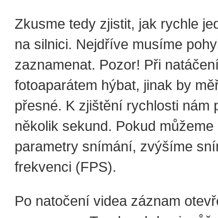
Zkusme tedy zjistit, jak rychle j
na silnici. Nejdříve musíme pohy
zaznamenat. Pozor! Při natáče
fotoaparátem hýbat, jinak by mě
přesné. K zjištění rychlosti nám 
několik sekund. Pokud můžeme 
parametry snímání, zvýšíme sn
frekvenci (FPS).
Po natočení videa záznam otev