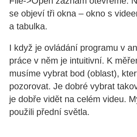
File‑>Open záznam otevřeme. 
se objeví tři okna – okno s videe
a tabulka.
I když je ovládání programu v ang
práce v něm je intuitivní. K měřen
musíme vybrat bod (oblast), kt
pozorovat. Je dobré vybrat takov
je dobře vidět na celém videu. 
použili přední světla.