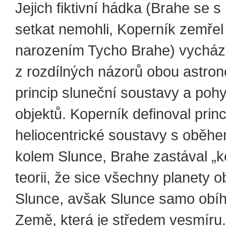
Jejich fiktivní hádka (Brahe se 
setkat nemohli, Koperník zemřel 
narozením Tycho Brahe) vycház
z rozdílných názorů obou astro
princip sluneční soustavy a pohy
objektů. Koperník definoval princ
heliocentrické soustavy s oběhe
kolem Slunce, Brahe zastával „
teorii, že sice všechny planety o
Slunce, avšak Slunce samo obí
Země, která je středem vesmíru.