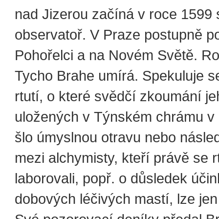
nad Jizerou začíná v roce 1599 
observatoř. V Praze postupně p
Pohořelci a na Novém Světě. R
Tycho Brahe umírá. Spekuluje se
rtutí, o které svědčí zkoumání je
uložených v Týnském chrámu v 
šlo úmyslnou otravu nebo násle
mezi alchymisty, kteří právě se r
laborovali, popř. o důsledek úči
dobových léčivých mastí, lze jen