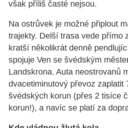
však příliš časté nejsou.
Na ostrůvek je možné připlout m
trajekty. Delší trasa vede přímo
kratší několikrát denně pendlující
spojuje Ven se švédským měst
Landskrona. Auta neostrovanů 
dvacetiminutový převoz zaplatit
švédských korun (přes 2 tisíce 
korun!), a navíc se platí za dop
Kde vládnou žlutá kola