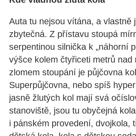
Auta tu nejsou vítána, a vlastně 
zbytečná. Z přístavu stoupá mír
serpentinou silnička k „náhorní p
výšce kolem čtyřiceti metrů na
zlomem stoupání je půjčovna kol
Superpůjčovna, nebo spíš hyper
jasně žlutých kol mají svá očísl
stanoviště, jsou tu obyčejná ko
i pánském provedení, dvojkola, tř
dětská kola, kola s dětskou sed