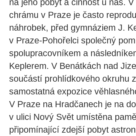
na jeho pobyt a činnost u nás. 
chrámu v Praze je často reprod
náhrobek, před gymnáziem J. K
v Praze-Pohořelci společný pom
spolupracovníkem a následník
Keplerem. V Benátkách nad Jizer
součástí prohlídkového okruhu
samostatná expozice věhlasnéh
V Praze na Hradčanech je na d
v ulici Nový Svět umístěna pamě
připomínající zdejší pobyt astro