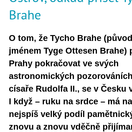
Brahe
O tom, že Tycho Brahe (půvo
jménem Tyge Ottesen Brahe) p
Prahy pokračovat ve svých
astronomických pozorováních
císaře Rudolfa II., se v Česku 
I když – ruku na srdce – má n
nejspíš velký podíl pamětnick
znovu a znovu vděčně přijíma