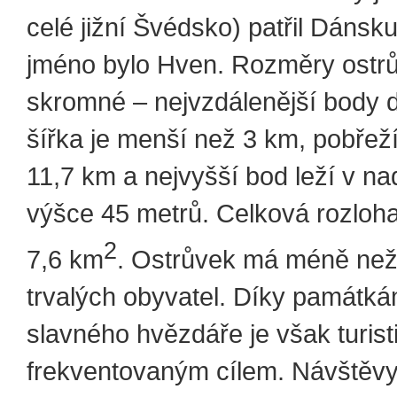
celé jižní Švédsko) patřil Dánsku
jméno bylo Hven. Rozměry ostrů
skromné – nejvzdálenější body d
šířka je menší než 3 km, pobřeží
11,7 km a nejvyšší bod leží v n
výšce 45 metrů. Celková rozloha
2
7,6 km
. Ostrůvek má méně než
trvalých obyvatel. Díky památk
slavného hvězdáře je však turist
frekventovaným cílem. Návštěv