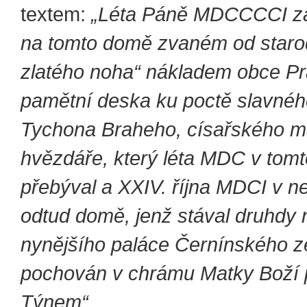
textem:
„Léta Páně MDCCCCI za
na tomto domě zvaném od staro
zlatého noha“ nákladem obce P
pamětní deska ku poctě slavné
Tychona Braheho, císařského m
hvězdáře, který léta MDC v tom
přebýval a XXIV. října MDCI v 
odtud domě, jenž stával druhdy 
nynějšího paláce Černínského z
pochován v chrámu Matky Boží 
Týnem“.