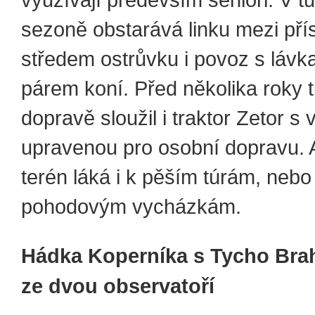
sezoně obstarává linku mezi př
středem ostrůvku i povoz s lávk
párem koní. Před několika roky t
dopravě sloužil i traktor Zetor s 
upravenou pro osobní dopravu. 
terén láká i k pěším túrám, nebo
pohodovým vycházkám.
Hádka Koperníka s Tycho Brah
ze dvou observatoří