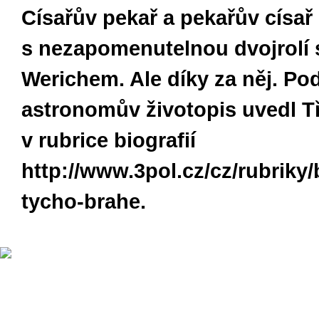
Císařův pekař a pekařův císař
s nezapomenutelnou dvojrolí
Werichem. Ale díky za něj. Po
astronomův životopis uvedl Tř
v rubrice biografií
http://www.3pol.cz/cz/rubriky/
tycho-brahe.