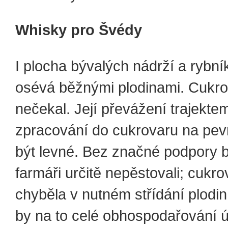
Whisky pro Švédy
I plocha bývalých nádrží a rybn
osévá běžnými plodinami. Cukro
nečekal. Její převážení trajekte
zpracování do cukrovaru na pe
být levné. Bez značné podpory by
farmáři určitě nepěstovali; cukr
chyběla v nutném střídání plodin,
by na to celé obhospodařování 