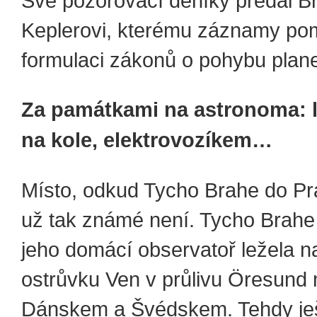
Své pozorovací deníky předal B
Keplerovi, kterému záznamy pom
formulaci zákonů o pohybu plane
Za památkami na astronoma: l
na kole, elektrovozíkem…
Místo, odkud Tycho Brahe do Pra
už tak známé není. Tycho Brahe
jeho domácí observatoř ležela 
ostrůvku Ven v průlivu Öresund
Dánskem a Švédskem. Tehdy ješt