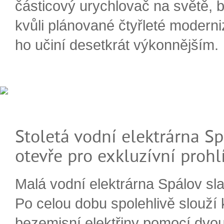
částicový urychlovač na světě, 
kvůli plánované čtyřleté moderni
ho učiní desetkrát výkonnějším.
Stoletá vodní elektrárna Sp
otevře pro exkluzívní prohl
Malá vodní elektrárna Spálov slav
Po celou dobu spolehlivě slouží
bezemisní elektřiny pomocí dvou