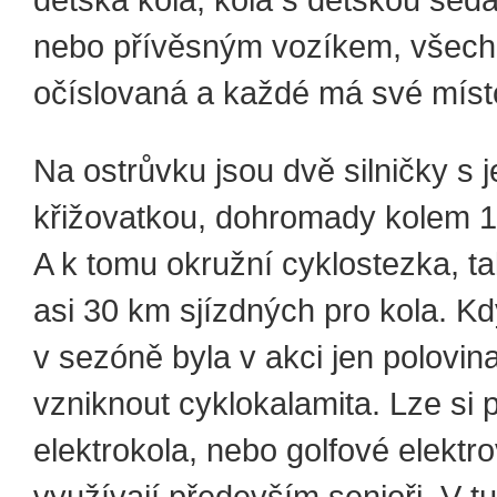
nebo přívěsným vozíkem, všec
očíslovaná a každé má své míst
Na ostrůvku jsou dvě silničky s 
křižovatkou, dohromady kolem 1
A k tomu okružní cyklostezka, t
asi 30 km sjízdných pro kola. Kd
v sezóně byla v akci jen polovin
vzniknout cyklokalamita. Lze si pů
elektrokola, nebo golfové elektr
využívají především senioři. V tu