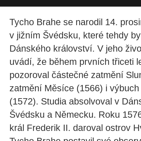
Tycho Brahe se narodil 14. pros
v jižním Švédsku, které tehdy by
Dánského království. V jeho živ
uvádí, že během prvních třiceti l
pozoroval částečné zatmění Slu
zatmění Měsíce (1566) i výbuch
(1572). Studia absolvoval v Dán
Švédsku a Německu. Roku 157
král Frederik II. daroval ostrov 