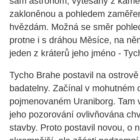
sám astronom, vytesaný z kame
zakloněnou a pohledem zaměře
hvězdám. Možná se směr pohle
protne i s dráhou Měsíce, na n
jeden z kráterů jeho jméno - Tyc
Tycho Brahe postavil na ostrově
badatelny. Začínal v mohutném o
pojmenovaném Uraniborg. Tam v
jeho pozorování ovlivňována ch
stavby. Proto postavil novou, o 