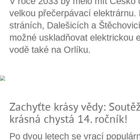
V roce 2033 by mělo mít Česko 
velkou přečerpávací elektrárnu.
stráních, Dalešicích a Štěchovi
možné uskladňovat elektrickou e
vodě také na Orlíku.
Zachyťte krásy vědy: Soutěž
krásná chystá 14. ročník!
Po dvou letech se vrací populárn