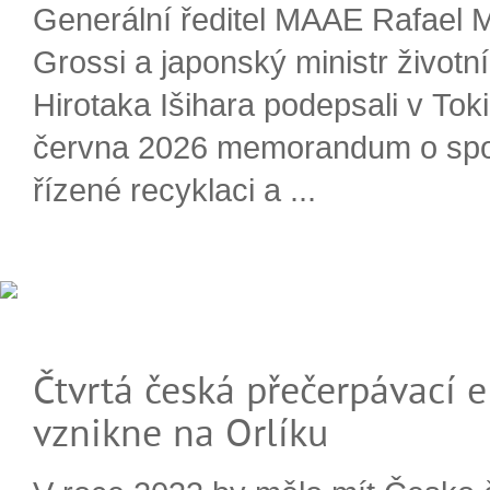
Generální ředitel MAAE Rafael 
Grossi a japonský ministr životn
Hirotaka Išihara podepsali v Tok
června 2026 memorandum o spo
řízené recyklaci a ...
Čtvrtá česká přečerpávací e
vznikne na Orlíku