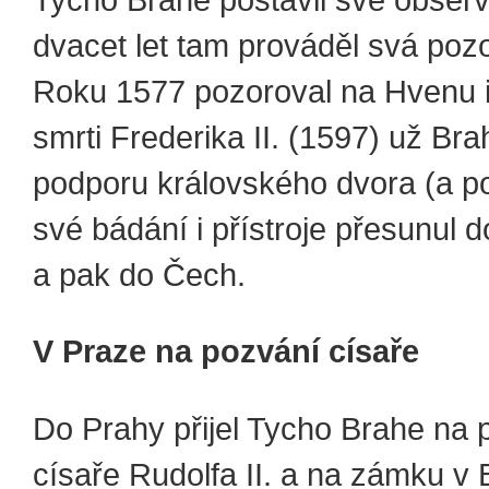
Tycho Brahe postavil své observ
dvacet let tam prováděl svá poz
Roku 1577 pozoroval na Hvenu 
smrti Frederika II. (1597) už Brah
podporu královského dvora (a p
své bádání i přístroje přesunul
a pak do Čech.
V Praze na pozvání císaře
Do Prahy přijel Tycho Brahe na 
císaře Rudolfa II. a na zámku v