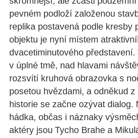
skromnější, ale zčásti podzemní
pevném podloží založenou stavb
replika postavená podle kresby
objektu je nyní místem atraktivní
dvacetiminutového představení.
v úplné tmě, nad hlavami návště
rozsvítí kruhová obrazovka s no
posetou hvězdami, a odněkud z 
historie se začne ozývat dialog. 
hádka, občas i náznaky výsměch
aktéry jsou Tycho Brahe a Mikul