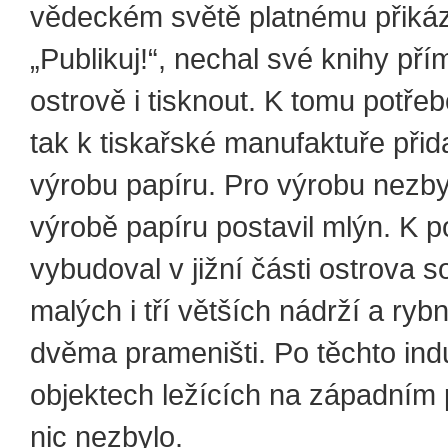
vědeckém světě platnému přiká
„Publikuj!“, nechal své knihy pří
ostrově i tisknout. K tomu potřeb
tak k tiskařské manufaktuře přida
výrobu papíru. Pro výrobu nezbyt
výrobě papíru postavil mlýn. K 
vybudoval v jižní části ostrova 
malých i tří větších nádrží a ryb
dvěma prameništi. Po těchto indu
objektech ležících na západním
nic nezbylo.