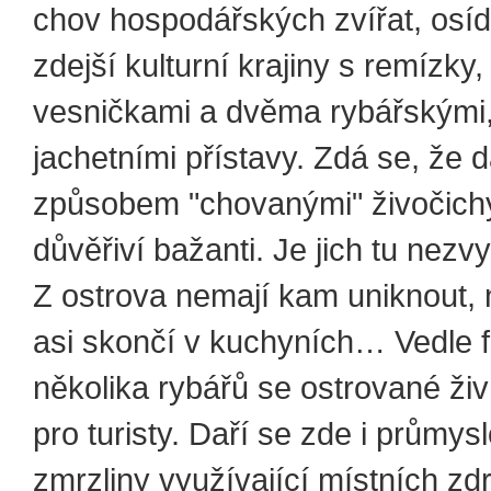
chov hospodářských zvířat, osíd
zdejší kulturní krajiny s remízky, 
vesničkami a dvěma rybářskými,
jachetními přístavy. Zdá se, že 
způsobem "chovanými" živočichy
důvěřiví bažanti. Je jich tu nez
Z ostrova nemají kam uniknout,
asi skončí v kuchyních… Vedle 
několika rybářů se ostrované živ
pro turisty. Daří se zde i průmy
zmrzliny využívající místních zd