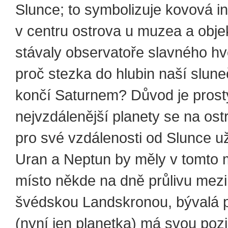
Slunce; to symbolizuje kovová i
v centru ostrova u muzea a obje
stávaly observatoře slavného hv
proč stezka do hlubin naší slun
končí Saturnem? Důvod je prostý
nejvzdálenější planety se na os
pro své vzdálenosti od Slunce u
Uran a Neptun by měly v tomto 
místo někde na dně průlivu mez
švédskou Landskronou, bývalá p
(nyní jen planetka) má svou pozi