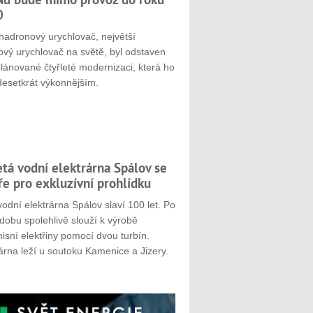
0
hadronový urychlovač, největší
ový urychlovač na světě, byl odstaven
plánované čtyřleté modernizaci, která ho
desetkrát výkonnějším.
etá vodní elektrárna Spálov se
ře pro exkluzívní prohlídku
odní elektrárna Spálov slaví 100 let. Po
dobu spolehlivě slouží k výrobě
sní elektřiny pomocí dvou turbín.
árna leží u soutoku Kamenice a Jizery.