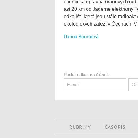
chemická úpravna uranových rud, 
asi 20 km od Jaderné elektrárny T
odkališť, která jsou stále radioakt
ekologických zátěží v Čechách. V
Darina Boumová
Poslat odkaz na článek
RUBRIKY
ČASOPIS