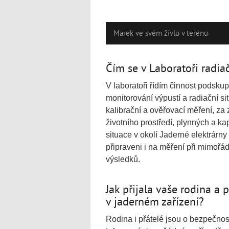
Marek ve svém živlu v terénu
Čím se v Laboratoři radia
V laboratoři řídím činnost podsku
monitorování výpustí a radiační si
kalibrační a ověřovací měření, za
životního prostředí, plynných a k
situace v okolí Jaderné elektrárn
připraveni i na měření při mimoř
výsledků.
Jak přijala vaše rodina a 
v jaderném zařízení?
Rodina i přátelé jsou o bezpečnos