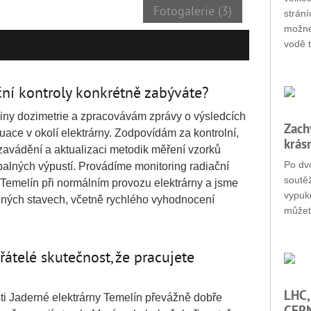
Fotogalerie (3)
strání
možné
vodě t
ční kontroly konkrétně zabýváte?
piny dozimetrie a zpracovávám zprávy o výsledcích
Zach
tuace v okolí elektrárny. Zodpovídám za kontrolní,
krás
 zavádění a aktualizaci metodik měření vzorků
Po dvo
apalných výpustí. Provádíme monitoring radiační
soutěž
y Temelín při normálním provozu elektrárny a jsme
vypukn
ádných stavech, včetně rychlého vyhodnocení
můžet
přátelé skutečnost, že pracujete
LHC,
ti Jaderné elektrárny Temelín převážně dobře
CERN