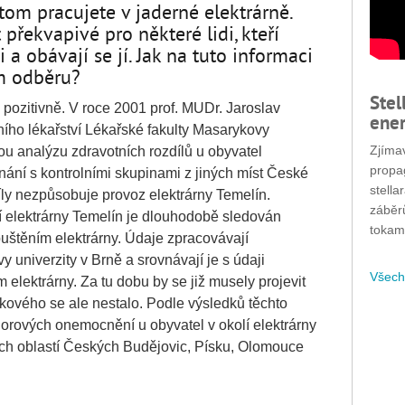
tom pracujete v jaderné elektrárně.
překvapivé pro některé lidi, kteří
 a obávají se jí. Jak na tuto informaci
ím odběru?
Stel
pozitivně. V roce 2001 prof. MUDr. Jaroslav
ener
ního lékařství Lékařské fakulty Masarykovy
Zjímav
ou analýzu zdravotních rozdílů u obyvatel
propa
vnání s kontrolními skupinami z jiných míst České
stella
díly nezpůsobuje provoz elektrárny Temelín.
záběr
lí elektrárny Temelín je dlouhodobě sledován
tokam
spuštěním elektrárny. Údaje zpracovávají
 univerzity v Brně a srovnávají je s údaji
Všech
elektrárny. Za tu dobu by se již musely projevit
kového se ale nestalo. Podle výsledků těchto
ádorových onemocnění u obyvatel v okolí elektrárny
ích oblastí Českých Budějovic, Písku, Olomouce