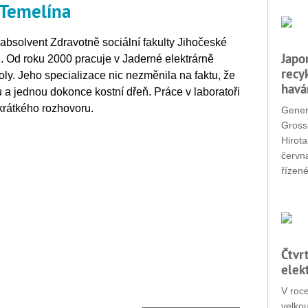
 Temelína
 absolvent Zdravotně sociální fakulty Jihočeské
Japo
. Od roku 2000 pracuje v Jaderné elektrárně
recy
roly. Jeho specializace nic nezměnila na faktu, že
havá
u a jednou dokonce kostní dřeň. Práce v laboratoři
 krátkého rozhovoru.
Gener
Grossi
Hirota
červn
řízené
Čtvr
elek
V roc
velko