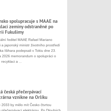
nsko spolupracuje s MAAE na
klaci zeminy odstraněné po
rii Fukušimy
ální ředitel MAAE Rafael Mariano
 a japonský ministr životního prostředí
ka Išihara podepsali v Tokiu dne 23.
a 2026 memorandum o spolupráci o
 recyklaci a ...
tá česká přečerpávací
trárna vznikne na Orlíku
e 2033 by mělo mít Česko čtvrtou
u přečerpávací elektrárnu. Po Dlouhých