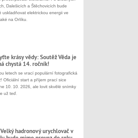
ch, Dalešicích a Štěchovicích bude
 uskladňovat elektrickou energii ve
aké na Orlíku.
yťte krásy vědy: Soutěž Věda je
ná chystá 14. ročník!
u letech se vrací populární fotografická
! Oficiální start a příjem prací sice
e 10. 10. 2026, ale lovit skvělé snímky
e už teď.
 Velký hadronový urychlovač v
u bude mimo provoz do roku