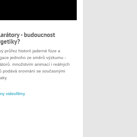
larátory - budoucnost
getiky?
ý průřez historií jaderné fúze a
gace jednoho ze směrů výzkumu -
rátorů. množstvím animací i reálných
ů podává srovnání se současnými
aky.
ny videofilmy