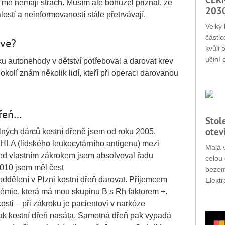
mě nemají strach. Musím ale bohužel přiznat, že
203
stí a neinformovaností stále přetrvávají.
Velký 
částic
rve?
kvůli 
učiní 
ku autonehody v dětství potřeboval a darovat krev
okolí znám několik lidí, kteří při operaci darovanou
dřeň…
Stol
otev
olných dárců kostní dřeně jsem od roku 2005.
u HLA (lidského leukocytárního antigenu) mezi
Malá v
d vlastním zákrokem jsem absolvoval řadu
celou 
2010 jsem měl čest
bezemi
dělení v Plzni kostní dřeň darovat. Příjemcem
Elektr
ukémie, která má mou skupinu B s Rh faktorem +.
osti – při zákroku je pacientovi v narkóze
pak kostní dřeň nasáta. Samotná dřeň pak vypadá