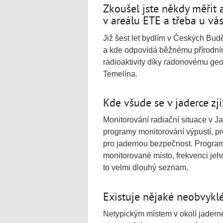
Zkoušel jste někdy měřit 
v areálu ETE a třeba u v
Již šest let bydlím v Českých Budě
a kde odpovídá běžnému přírodnímu
radioaktivity díky radonovému geo
Temelína.
Kde všude se v jaderce zji
Monitorování radiační situace v Ja
programy monitorování výpustí, p
pro jadernou bezpečnost. Program
monitorované místo, frekvenci jeh
to velmi dlouhý seznam.
Existuje nějaké neobvykl
Netypickým místem v okolí jaderné