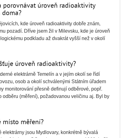
a porovnávat úroveň radioaktivity
ás doma?
jovicích, kde úroveň radioaktivity dobře znám,
 pozadí. Dříve jsem žil v Milevsku, kde je úroveň
logickému podkladu až dvakrát vyšší než v okolí
šťuje úroveň radioaktivity?
derné elektrárně Temelín a v jejím okolí se řídí
rovozu, osob a okolí schválenými Státním úřadem
y monitorování přesně definují odběrové, popř.
o odběru (měření), požadovanou veličinu aj. Byl by
é místo měření?
 elektrárny jsou Mydlovary, konkrétně bývalá