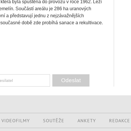
která byla spuštěna do provozu v roce 1962. Leží
emelín. Součástí areálu je 286 ha uranových
ivní a představují jednu z nejzávažnějších
 současné době zde probíhá sanace a rekultivace.
VIDEOFILMY
SOUTĚŽE
ANKETY
REDAKCE