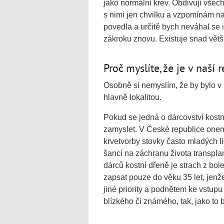
jako normální krev. Obdivuji všech
s nimi jen chvilku a vzpomínám n
povedla a určitě bych neváhal se 
zákroku znovu. Existuje snad větš
Proč myslíte, že je v naší
Osobně si nemyslím, že by bylo v 
hlavně lokalitou.
Pokud se jedná o dárcovství kostn
zamyslet. V České republice onem
krvetvorby stovky často mladých li
šancí na záchranu života transpl
dárců kostní dřeně je strach z bol
zapsat pouze do věku 35 let, jenž
jiné priority a podnětem ke vstup
blízkého či známého, tak, jako to 