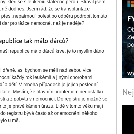
ny, kteří se s leukémií statečně perou. Strávil jsem
a ně dodnes. Jsem rád, že se transplantace
i přes „nepatrnou“ bolest po odběru podrobit tomuto
í dar pro těžce nemocné, než je naděje?!
 republice tak málo dárců?
naší republice málo dárců krve, je to myslím dáno
í dřeně, asi bychom se měli nad sebou více
ocní každý rok leukémií a jinými chorobami
dí a dětí. V mnoha případech je jejich poslední
Nej
antace. Myslím, že hlavním problémem nedostatku
esti a z pobytu v nemocnici. Do registru je možné se
e to je právě kámen úrazu. Lidé v tomto věku mají
u do registru bývá často až onemocnění někoho
bylo u mě.