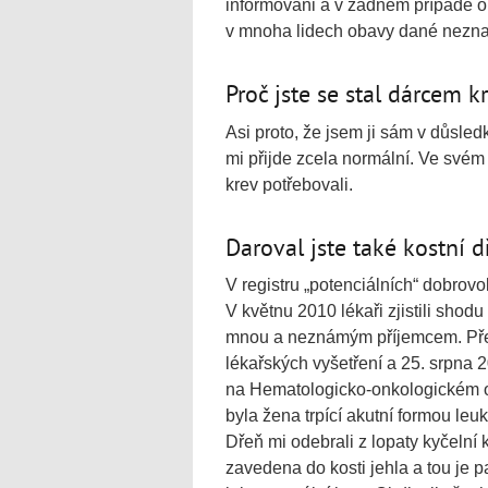
informováni a v žádném případě o 
v mnoha lidech obavy dané neznalo
Proč jste se stal dárcem k
Asi proto, že jsem ji sám v důsled
mi přijde zcela normální. Ve svém 
krev potřebovali.
Daroval jste také kostní 
V registru „potenciálních“ dobrov
V květnu 2010 lékaři zjistili shod
mnou a neznámým příjemcem. Pře
lékařských vyšetření a 25. srpna 
na Hematologicko‑onkologickém od
byla žena trpící akutní formou le
Dřeň mi odebrali z lopaty kyčelní k
zavedena do kosti jehla a tou je 