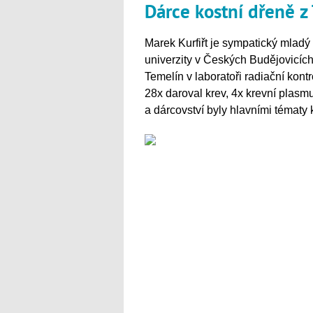
Dárce kostní dřeně z
Marek Kurfiřt je sympatický mladý
univerzity v Českých Budějovicích
Temelín v laboratoři radiační kont
28x daroval krev, 4x krevní plasm
a dárcovství byly hlavními tématy