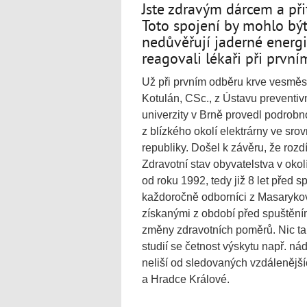
Jste zdravým dárcem a při
Toto spojení by mohlo být 
nedůvěřují jaderné energii
reagovali lékaři při prvn
Už při prvním odběru krve vesměs 
Kotulán, CSc., z Ústavu preventiv
univerzity v Brně provedl podrobn
z blízkého okolí elektrárny ve sro
republiky. Došel k závěru, že roz
Zdravotní stav obyvatelstva v oko
od roku 1992, tedy již 8 let před 
každoročně odborníci z Masarykovy
získanými z období před spuštěním 
změny zdravotních poměrů. Nic ta
studií se četnost výskytu např. n
neliší od sledovaných vzdálenějš
a Hradce Králové.