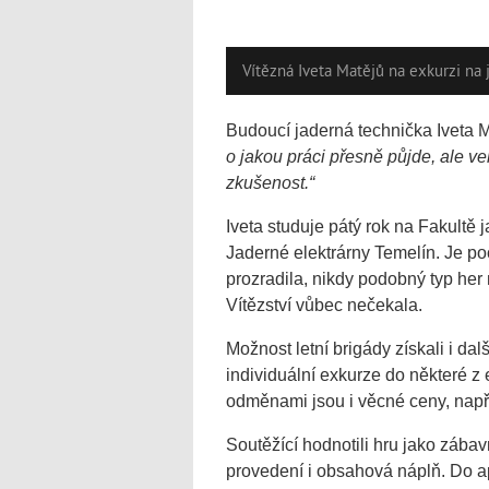
Vítězná Iveta Matějů na exkurzi na
Budoucí jaderná technička Iveta M
o jakou práci přesně půjde, ale ve
zkušenost.“
Iveta studuje pátý rok na Fakultě 
Jaderné elektrárny Temelín. Je poc
prozradila, nikdy podobný typ her
Vítězství vůbec nečekala.
Možnost letní brigády získali i dalš
individuální exkurze do některé z
odměnami jsou i věcné ceny, napří
Soutěžící hodnotili hru jako zábav
provedení i obsahová náplň. Do a