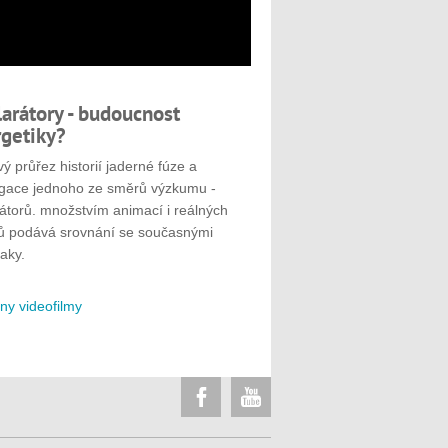
larátory - budoucnost
getiky?
ý průřez historií jaderné fúze a
gace jednoho ze směrů výzkumu -
rátorů. množstvím animací i reálných
ů podává srovnání se současnými
aky.
ny videofilmy