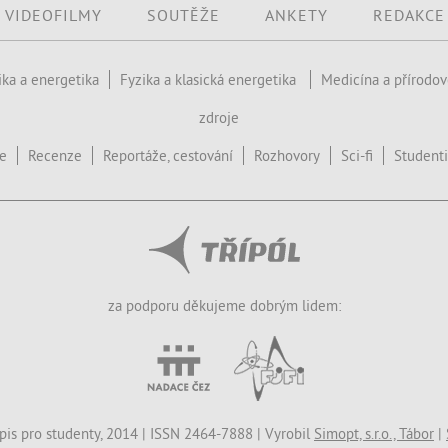
VIDEOFILMY
SOUTĚŽE
ANKETY
REDAKCE
ika a energetika
Fyzika a klasická energetika
Medicína a přírodo
zdroje
ce
Recenze
Reportáže, cestování
Rozhovory
Sci-fi
Studenti
za podporu děkujeme dobrým lidem:
opis pro studenty, 2014 | ISSN 2464-7888 | Vyrobil
Simopt, s.r.o., Tábor
|