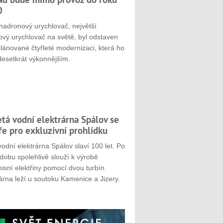
0
hadronový urychlovač, největší
ový urychlovač na světě, byl odstaven
plánované čtyřleté modernizaci, která ho
desetkrát výkonnějším.
etá vodní elektrárna Spálov se
ře pro exkluzívní prohlídku
odní elektrárna Spálov slaví 100 let. Po
dobu spolehlivě slouží k výrobě
sní elektřiny pomocí dvou turbín.
árna leží u soutoku Kamenice a Jizery.