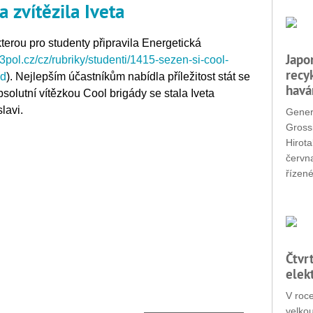
a zvítězila Iveta
kterou pro studenty připravila Energetická
Japo
l.cz/cz/rubriky/studenti/1415-sezen-si-cool-
recy
ed
). Nejlepším účastníkům nabídla příležitost stát se
havá
solutní vítězkou Cool brigády se stala Iveta
lavi.
Gener
Grossi
Hirota
červn
řízené
Čtvr
elek
V roc
velko