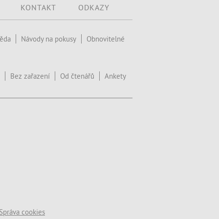
KONTAKT
ODKAZY
věda
Návody na pokusy
Obnovitelné
Bez zařazení
Od čtenářů
Ankety
Správa cookies