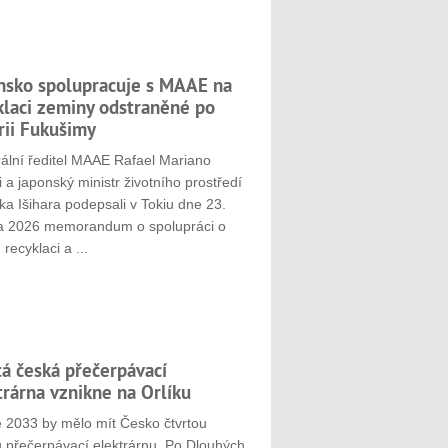
nsko spolupracuje s MAAE na
klaci zeminy odstraněné po
rii Fukušimy
ální ředitel MAAE Rafael Mariano
 a japonský ministr životního prostředí
ka Išihara podepsali v Tokiu dne 23.
a 2026 memorandum o spolupráci o
 recyklaci a ...
tá česká přečerpávací
trárna vznikne na Orlíku
e 2033 by mělo mít Česko čtvrtou
u přečerpávací elektrárnu. Po Dlouhých