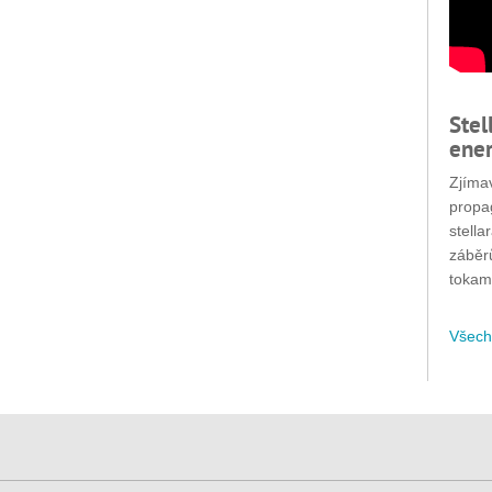
Stel
ener
Zjímav
propa
stella
záběr
tokam
Všech