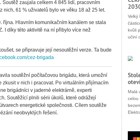
é. Soutěž zaujala celkem 4 845 lidí, pracovním
203
nich, 61 % uživatelů bylo ve věku 18 až 25 let.
Velký 
9. října. Hlavním komunikačním kanálem se stala
částic
 díky této aktivitě na ní přibylo více než
kvůli 
učiní 
yzkoušet, se připravuje její nesoutěžní verze. Ta bude
facebook.com/cez-brigada
Stol
vila soutěžní počítačovou brigádu, která umožní
otev
 zkusit v nich i pracovat. Po virtuálním přijímacím
ne brigádníci v jaderné elektrárně, experti
Malá v
ch. Soutěžící plnili sérii úkolů, které odrážejí
celou 
útvarech energetické společnosti. Cílem soutěže
bezemi
Elektr
alézání neobvyklých řešení.