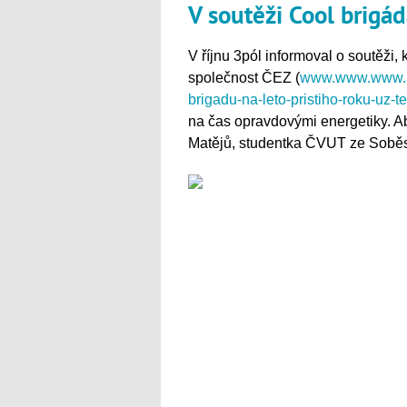
V soutěži Cool brigád
V říjnu 3pól informoval o soutěži, 
společnost ČEZ (
www.www.www.3po
brigadu-na-leto-pristiho-roku-uz-t
na čas opravdovými energetiky. Ab
Matějů, studentka ČVUT ze Soběs