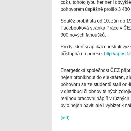
což u tohoto typu her není obvykl
pohovorem úspěšně prošlo 3 480 z 
Soutěž probíhala od 10. září do 1
Facebooková stránka Práce v ČEZ. I
900 nových fanoušků.
Pro ty, kteří si aplikaci nestihli v
přístupná na adrese:
http://apps.
Energetická společnost ČEZ připra
nejen proniknout do elektráren, ale
pohovoru se ze studentů stali on‑li
v distribuci či obnovitelných zdrojí
reálnou pracovní náplň v různých 
bylo nejen bavit, ale i vybízet k n
(red)