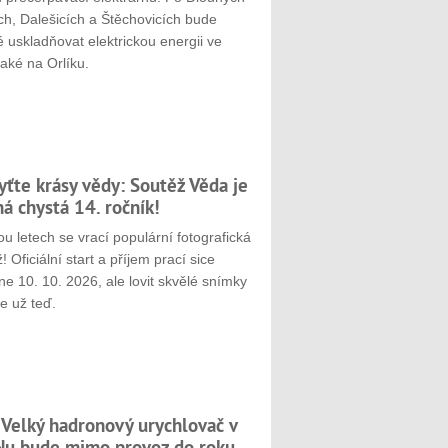
ch, Dalešicích a Štěchovicích bude
 uskladňovat elektrickou energii ve
aké na Orlíku.
yťte krásy vědy: Soutěž Věda je
ná chystá 14. ročník!
u letech se vrací populární fotografická
! Oficiální start a příjem prací sice
e 10. 10. 2026, ale lovit skvělé snímky
e už teď.
 Velký hadronový urychlovač v
u bude mimo provoz do roku