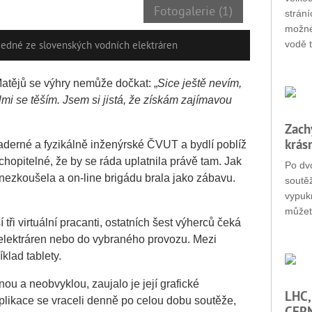
Fotogalerie (1)
strání
možné
vodě t
 jedné ze slovenských vodních elektráren
atějů se výhry nemůže dočkat: „
Sice ještě nevím,
lmi se těším. Jsem si jistá, že získám zajímavou
Zach
krás
jaderné a fyzikálně inženýrské ČVUT a bydlí poblíž
hopitelné, že by se ráda uplatnila právě tam. Jak
Po dvo
 nezkoušela a on‑line brigádu brala jako zábavu.
soutěž
vypukn
můžet
í tři virtuální pracanti, ostatních šest výherců čeká
 elektráren nebo do vybraného provozu. Mezi
klad tablety.
nou a neobvyklou, zaujalo je její grafické
LHC,
plikace se vraceli denně po celou dobu soutěže,
CERN