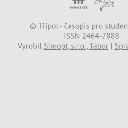
© Třípól - časopis pro studen
ISSN 2464-7888
Vyrobil
Simopt, s.r.o., Tábor
|
Spr