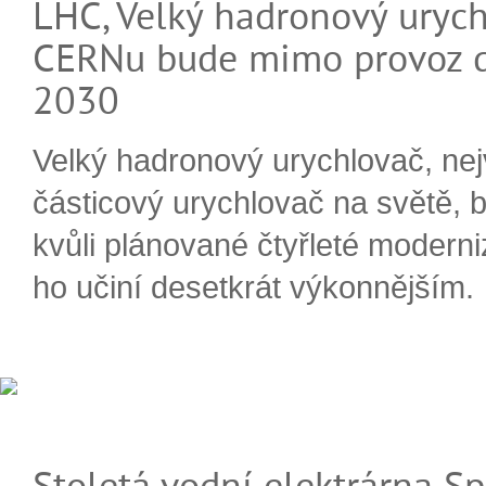
LHC, Velký hadronový urych
CERNu bude mimo provoz d
2030
Velký hadronový urychlovač, nej
částicový urychlovač na světě, 
kvůli plánované čtyřleté moderni
ho učiní desetkrát výkonnějším.
Stoletá vodní elektrárna Sp