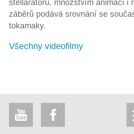
stellarátorů. množstvím animací i 
záběrů podává srovnání se souča
tokamaky.
Všechny videofilmy