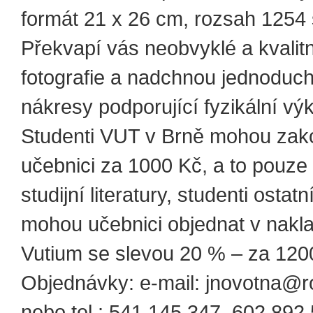
formát 21 x 26 cm, rozsah 1254 
Překvapí vás neobvyklé a kvalitní
fotografie a nadchnou jednoduc
nákresy podporující fyzikální výk
Studenti VUT v Brně mohou zak
učebnici za 1000 Kč, a to pouze
studijní literatury, studenti ostat
mohou učebnici objednat v nakla
Vutium se slevou 20 % – za 120
Objednávky: e-mail: jnovotna@ro
nebo tel.: 541 145 347, 602 892 