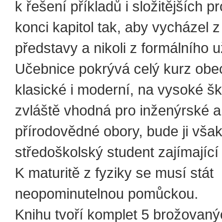
k řešení příkladů i složitějších 
konci kapitol tak, aby vycházel z 
představy a nikoli z formálního u
Učebnice pokrývá celý kurz obec
klasické i moderní, na vysoké šk
zvláště vhodná pro inženýrské a
přírodovědné obory, bude ji však
středoškolský student zajímající 
K maturitě z fyziky se musí stát
neopominutelnou pomůckou.
Knihu tvoří komplet 5 brožovan