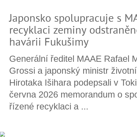
Japonsko spolupracuje s M
recyklaci zeminy odstraněn
havárii Fukušimy
Generální ředitel MAAE Rafael 
Grossi a japonský ministr životn
Hirotaka Išihara podepsali v Tok
června 2026 memorandum o spo
řízené recyklaci a ...