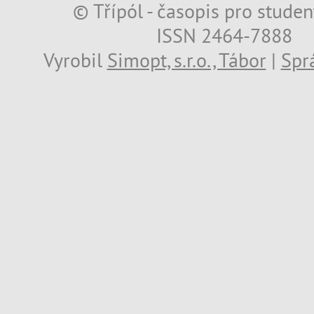
© Třípól - časopis pro studen
ISSN 2464-7888
Vyrobil
Simopt, s.r.o., Tábor
|
Spr