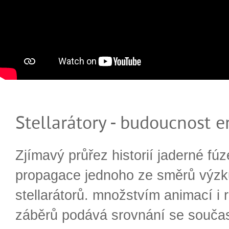
Stellarátory - budoucnost e
Zjímavý průřez historií jaderné fúz
propagace jednoho ze směrů výzk
stellarátorů. množstvím animací i 
záběrů podává srovnání se souča