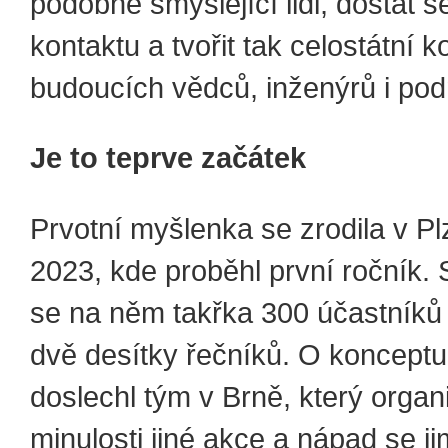
podobně smýšlející lidi, dostat s
kontaktu a tvořit tak celostátní 
budoucích vědců, inženýrů i pod
Je to teprve začátek
Prvotní myšlenka se zrodila v Pl
2023, kde proběhl první ročník.
se na něm takřka 300 účastníků
dvě desítky řečníků. O koncept
doslechl tým v Brně, který organ
minulosti jiné akce a nápad se ji