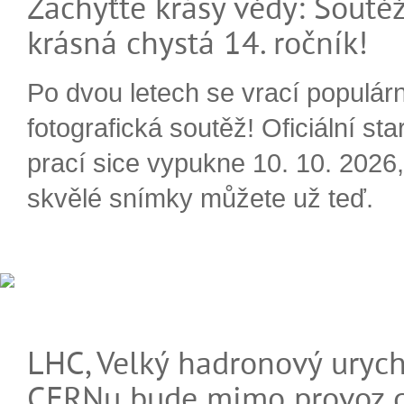
Zachyťte krásy vědy: Soutěž
krásná chystá 14. ročník!
Po dvou letech se vrací populárn
fotografická soutěž! Oficiální sta
prací sice vypukne 10. 10. 2026, 
skvělé snímky můžete už teď.
LHC, Velký hadronový urych
CERNu bude mimo provoz d