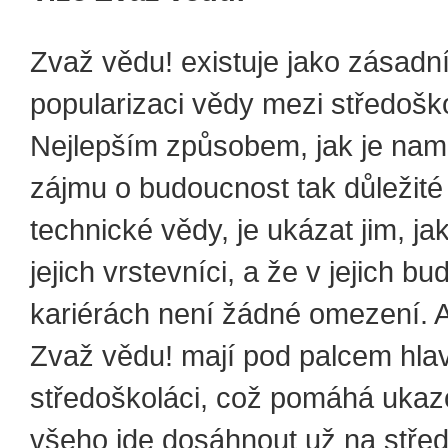
Zvaž vědu! existuje jako zásadní
popularizaci vědy mezi středošk
Nejlepším způsobem, jak je nam
zájmu o budoucnost tak důležité 
technické vědy, je ukázat jim, ja
jejich vrstevníci, a že v jejich b
kariérách není žádné omezení. 
Zvaž vědu! mají pod palcem hla
středoškoláci, což pomáhá ukaz
všeho jde dosáhnout už na střed