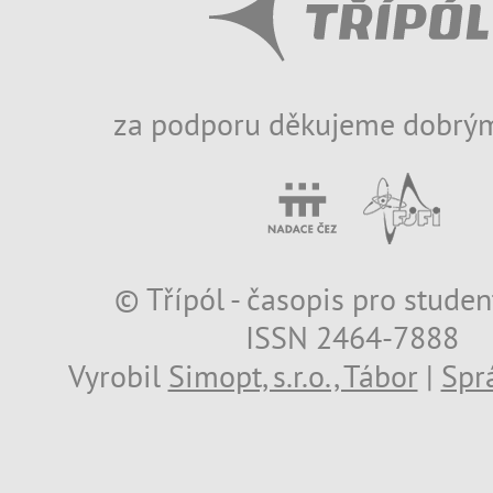
za podporu děkujeme dobrým
© Třípól - časopis pro studen
ISSN 2464-7888
Vyrobil
Simopt, s.r.o., Tábor
|
Spr