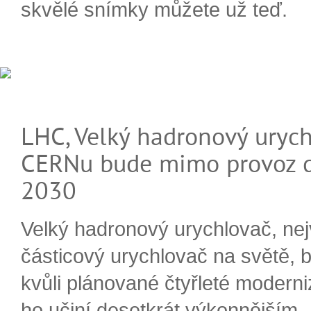
skvělé snímky můžete už teď.
LHC, Velký hadronový urych
CERNu bude mimo provoz d
2030
Velký hadronový urychlovač, nej
částicový urychlovač na světě, 
kvůli plánované čtyřleté moderni
ho učiní desetkrát výkonnějším.