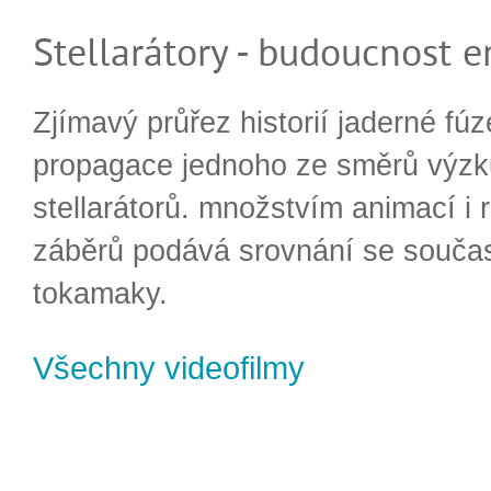
Stellarátory - budoucnost e
Zjímavý průřez historií jaderné fúz
propagace jednoho ze směrů výzk
stellarátorů. množstvím animací i 
záběrů podává srovnání se souča
tokamaky.
Všechny videofilmy