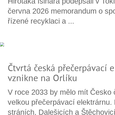
Hirotaka Išihara podepsali v Tok
června 2026 memorandum o spo
řízené recyklaci a ...
Čtvrtá česká přečerpávací e
vznikne na Orlíku
V roce 2033 by mělo mít Česko 
velkou přečerpávací elektrárnu.
stráních, Dalešicích a Štěchovi