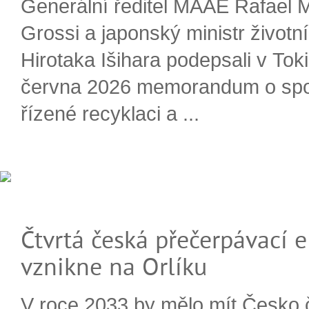
Generální ředitel MAAE Rafael 
Grossi a japonský ministr životn
Hirotaka Išihara podepsali v Tok
června 2026 memorandum o spo
řízené recyklaci a ...
Čtvrtá česká přečerpávací e
vznikne na Orlíku
V roce 2033 by mělo mít Česko 