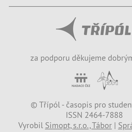
za podporu děkujeme dobrým
© Třípól - časopis pro studen
ISSN 2464-7888
Vyrobil
Simopt, s.r.o., Tábor
|
Spr