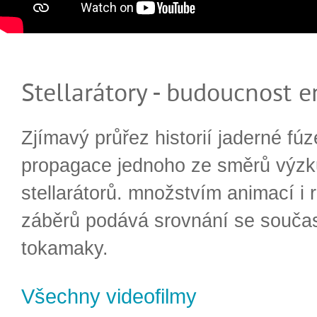
Stellarátory - budoucnost e
Zjímavý průřez historií jaderné fúz
propagace jednoho ze směrů výzk
stellarátorů. množstvím animací i 
záběrů podává srovnání se souča
tokamaky.
Všechny videofilmy