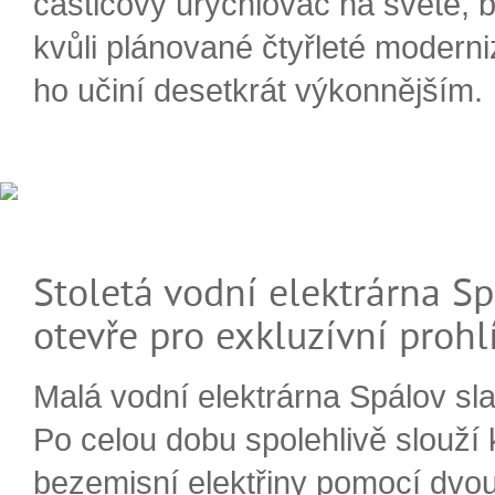
částicový urychlovač na světě, 
kvůli plánované čtyřleté moderni
ho učiní desetkrát výkonnějším.
Stoletá vodní elektrárna Sp
otevře pro exkluzívní prohl
Malá vodní elektrárna Spálov slav
Po celou dobu spolehlivě slouží
bezemisní elektřiny pomocí dvou