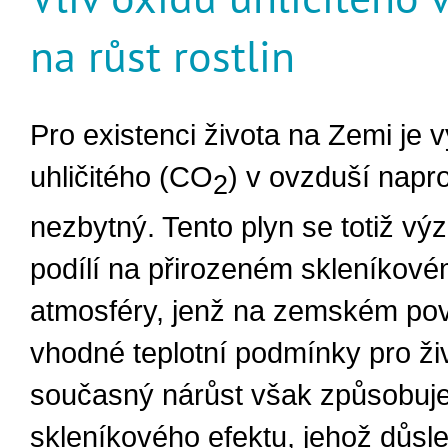
na růst rostlin
Pro existenci života na Zemi je 
uhličitého (CO
) v ovzduší napr
2
nezbytný. Tento plyn se totiž v
podílí na přirozeném skleníkové
atmosféry, jenž na zemském pov
vhodné teplotní podmínky pro ži
současný nárůst však způsobuje
skleníkového efektu, jehož důsle