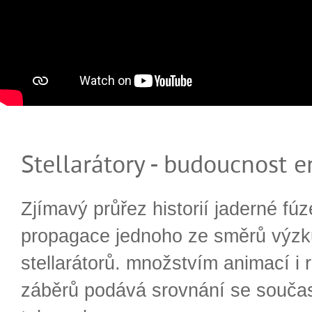
Stellarátory - budoucnost e
Zjímavý průřez historií jaderné fúz
propagace jednoho ze směrů výzk
stellarátorů. množstvím animací i 
záběrů podává srovnání se souča