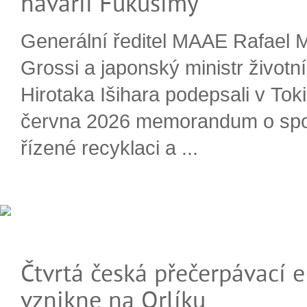
havárii Fukušimy
Generální ředitel MAAE Rafael 
Grossi a japonský ministr životn
Hirotaka Išihara podepsali v Tok
června 2026 memorandum o spo
řízené recyklaci a ...
Čtvrtá česká přečerpávací e
vznikne na Orlíku