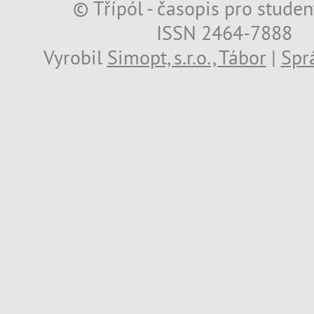
© Třípól - časopis pro studen
ISSN 2464-7888
Vyrobil
Simopt, s.r.o., Tábor
|
Spr