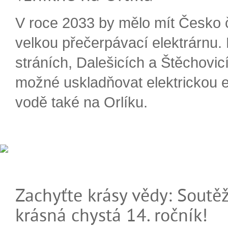
V roce 2033 by mělo mít Česko 
velkou přečerpávací elektrárnu.
stráních, Dalešicích a Štěchovi
možné uskladňovat elektrickou e
vodě také na Orlíku.
Zachyťte krásy vědy: Soutěž
krásná chystá 14. ročník!