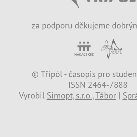
za podporu děkujeme dobrým
© Třípól - časopis pro studen
ISSN 2464-7888
Vyrobil
Simopt, s.r.o., Tábor
|
Spr