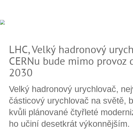
LHC, Velký hadronový urych
CERNu bude mimo provoz d
2030
Velký hadronový urychlovač, nej
částicový urychlovač na světě, 
kvůli plánované čtyřleté moderni
ho učiní desetkrát výkonnějším.