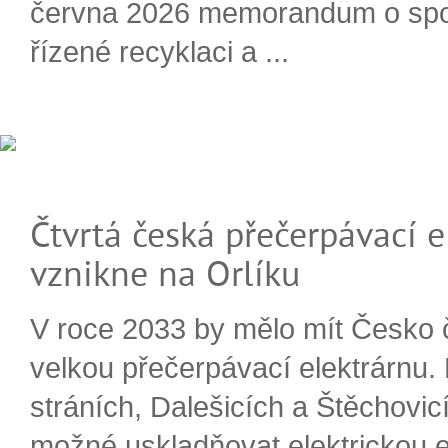
června 2026 memorandum o spo
řízené recyklaci a ...
Čtvrtá česká přečerpávací e
vznikne na Orlíku
V roce 2033 by mělo mít Česko 
velkou přečerpávací elektrárnu.
stráních, Dalešicích a Štěchovi
možné uskladňovat elektrickou e