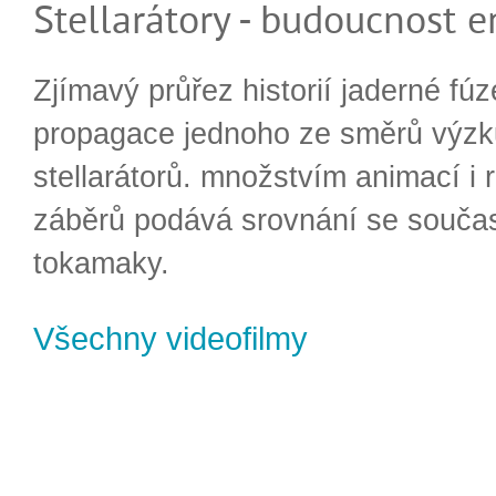
Stellarátory - budoucnost e
Zjímavý průřez historií jaderné fúz
propagace jednoho ze směrů výzk
stellarátorů. množstvím animací i 
záběrů podává srovnání se souča
tokamaky.
Všechny videofilmy