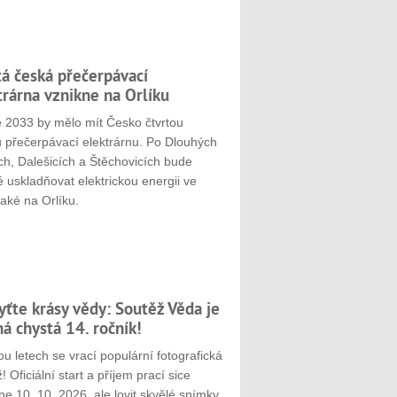
tá česká přečerpávací
trárna vznikne na Orlíku
e 2033 by mělo mít Česko čtvrtou
u přečerpávací elektrárnu. Po Dlouhých
ch, Dalešicích a Štěchovicích bude
 uskladňovat elektrickou energii ve
aké na Orlíku.
yťte krásy vědy: Soutěž Věda je
ná chystá 14. ročník!
u letech se vrací populární fotografická
! Oficiální start a příjem prací sice
e 10. 10. 2026, ale lovit skvělé snímky