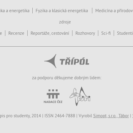
ika a energetika
Fyzika a klasická energetika
Medicína a přírodo
zdroje
ce
Recenze
Reportáže, cestování
Rozhovory
Sci-fi
Studenti
za podporu děkujeme dobrým lidem:
opis pro studenty, 2014 | ISSN 2464-7888 | Vyrobil
Simopt, s.r.o., Tábor
|