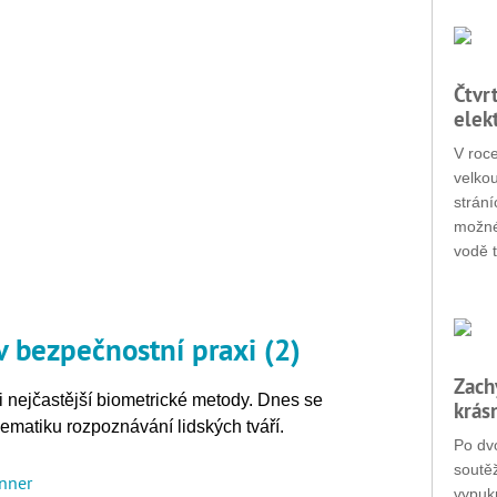
Čtvr
elek
V roc
velko
strání
možné
vodě t
 bezpečnostní praxi (2)
Zach
li nejčastější biometrické metody. Dnes se
krás
ematiku rozpoznávání lidských tváří.
Po dvo
soutěž
inner
vypukn