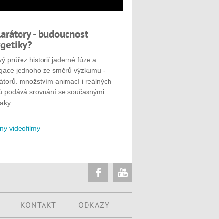
larátory - budoucnost
getiky?
ý průřez historií jaderné fúze a
gace jednoho ze směrů výzkumu -
rátorů. množstvím animací i reálných
ů podává srovnání se současnými
aky.
ny videofilmy
KONTAKT
ODKAZY