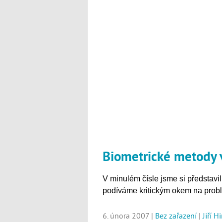
Biometrické metody v
V minulém čísle jsme si představi
podíváme kritickým okem na probl
6. února 2007 |
Bez zařazení
|
Jiří H