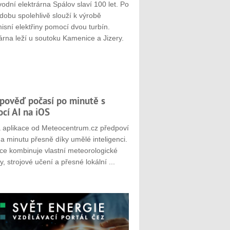
odní elektrárna Spálov slaví 100 let. Po
dobu spolehlivě slouží k výrobě
sní elektřiny pomocí dvou turbín.
árna leží u soutoku Kamenice a Jizery.
pověď počasí po minutě s
cí AI na iOS
 aplikace od Meteocentrum.cz předpoví
a minutu přesně díky umělé inteligenci.
ace kombinuje vlastní meteorologické
, strojové učení a přesné lokální ...