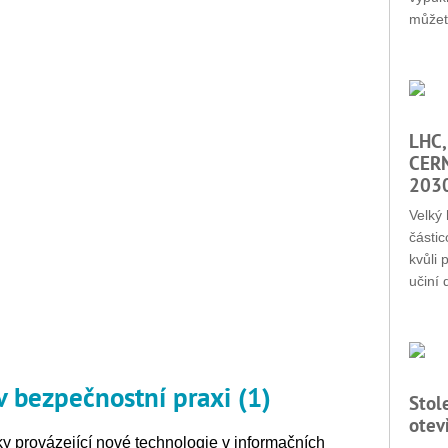
můžet
LHC,
CERN
203
Velký 
částic
kvůli 
učiní 
 bezpečnostní praxi (1)
Stol
otev
ky provázející nové technologie v informačních