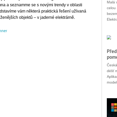
Malá v
na a seznamme se s novými trendy v oblasti
celou 
edstavíme vám některá praktická řešení užívaná
bezemi
ženějších objektů – v jaderné elektrárně.
Elektr
inner
Před
pomo
Česká
déšť n
Aplik
modely