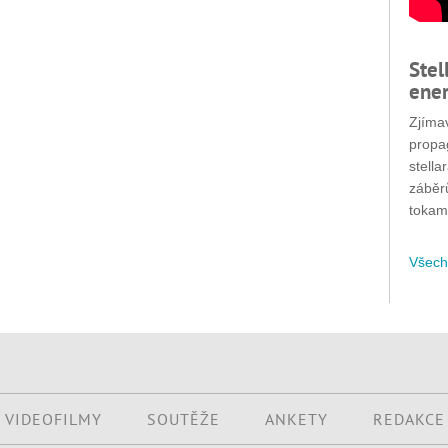
Stel
ener
Zjímav
propa
stella
záběr
tokam
Všech
VIDEOFILMY
SOUTĚŽE
ANKETY
REDAKCE