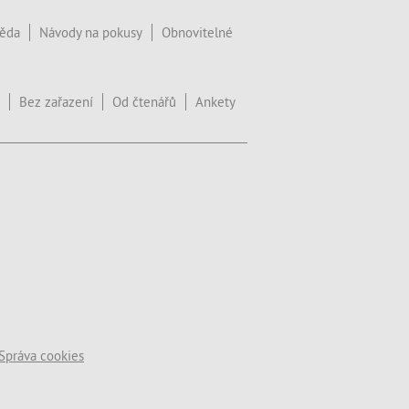
věda
Návody na pokusy
Obnovitelné
Bez zařazení
Od čtenářů
Ankety
Správa cookies