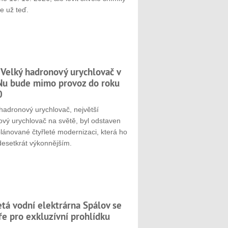
e už teď.
 Velký hadronový urychlovač v
u bude mimo provoz do roku
0
hadronový urychlovač, největší
ový urychlovač na světě, byl odstaven
plánované čtyřleté modernizaci, která ho
desetkrát výkonnějším.
etá vodní elektrárna Spálov se
ře pro exkluzívní prohlídku