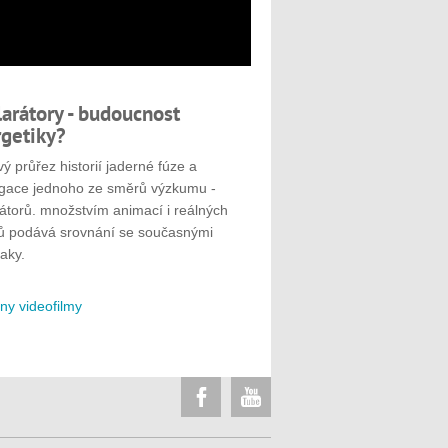
larátory - budoucnost
getiky?
ý průřez historií jaderné fúze a
gace jednoho ze směrů výzkumu -
rátorů. množstvím animací i reálných
ů podává srovnání se současnými
aky.
ny videofilmy