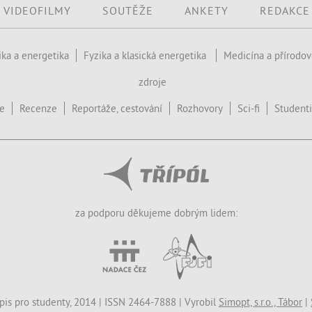
VIDEOFILMY
SOUTĚŽE
ANKETY
REDAKCE
ika a energetika
Fyzika a klasická energetika
Medicína a přírodo
zdroje
ce
Recenze
Reportáže, cestování
Rozhovory
Sci-fi
Studenti
za podporu děkujeme dobrým lidem:
opis pro studenty, 2014 | ISSN 2464-7888 | Vyrobil
Simopt, s.r.o., Tábor
|