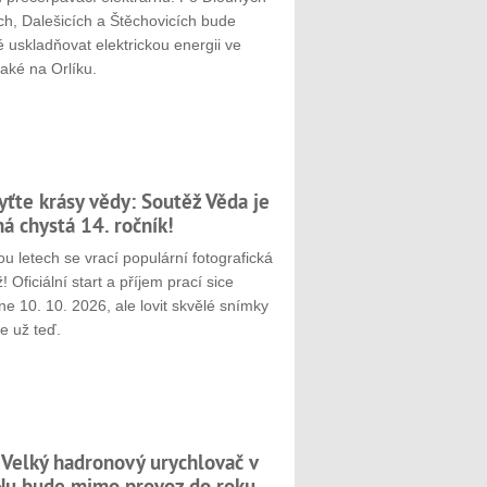
ch, Dalešicích a Štěchovicích bude
 uskladňovat elektrickou energii ve
aké na Orlíku.
yťte krásy vědy: Soutěž Věda je
ná chystá 14. ročník!
u letech se vrací populární fotografická
! Oficiální start a příjem prací sice
e 10. 10. 2026, ale lovit skvělé snímky
e už teď.
 Velký hadronový urychlovač v
u bude mimo provoz do roku