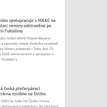
nsko spolupracuje s MAAE na
klaci zeminy odstraněné po
rii Fukušimy
ální ředitel MAAE Rafael Mariano
 a japonský ministr životního prostředí
ka Išihara podepsali v Tokiu dne 23.
a 2026 memorandum o spolupráci o
 recyklaci a ...
tá česká přečerpávací
trárna vznikne na Orlíku
e 2033 by mělo mít Česko čtvrtou
u přečerpávací elektrárnu. Po Dlouhých