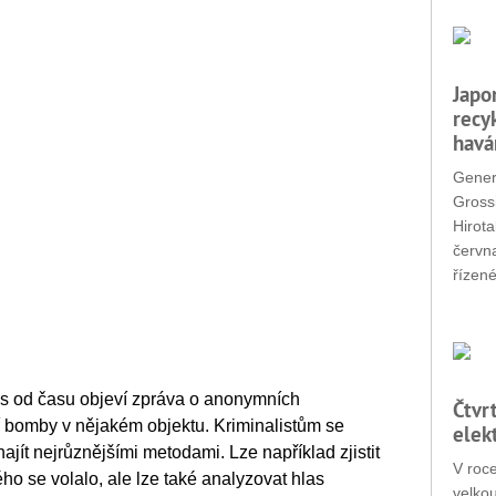
Japo
recy
havá
Gener
Grossi
Hirota
červn
řízené
as od času objeví zpráva o anonymních
Čtvr
í bomby v nějakém objektu. Kriminalistům se
elek
ajít nejrůznějšími metodami. Lze například zjistit
V roc
ého se volalo, ale lze také analyzovat hlas
velko