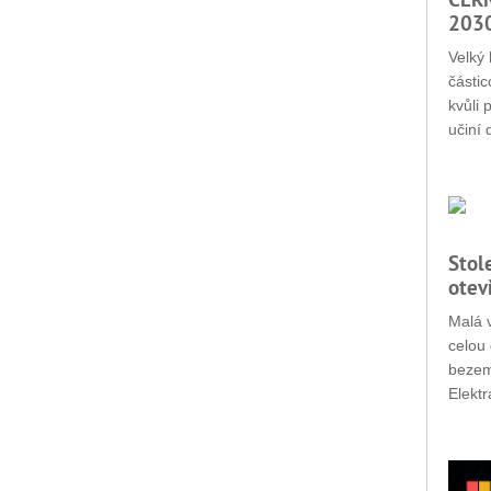
203
Velký 
částic
kvůli 
učiní 
Stol
otev
Malá v
celou 
bezemi
Elektr