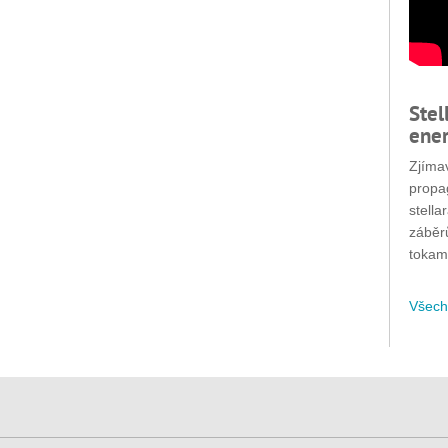
Stel
ener
Zjímav
propa
stella
záběr
tokam
Všech