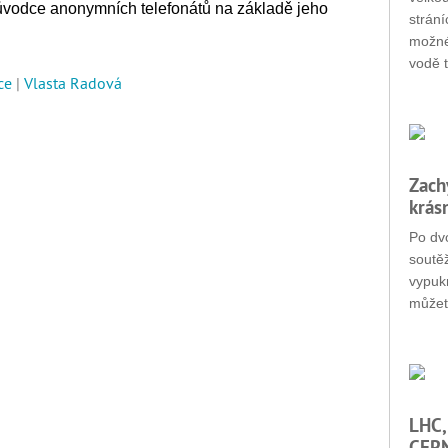
původce anonymních telefonátů na základě jeho
strání
možné
vodě t
ce
|
Vlasta Radová
Zach
krás
Po dvo
soutěž
vypukn
můžet
LHC,
CERN