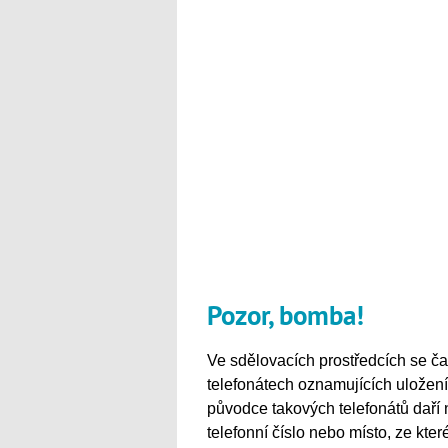
Pozor, bomba!
Ve sdělovacích prostředcích se č
telefonátech oznamujících uložen
původce takových telefonátů daří n
telefonní číslo nebo místo, ze kter