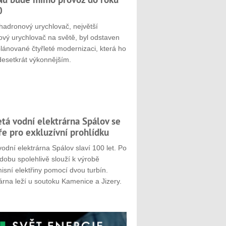
0
hadronový urychlovač, největší
ový urychlovač na světě, byl odstaven
plánované čtyřleté modernizaci, která ho
desetkrát výkonnějším.
etá vodní elektrárna Spálov se
ře pro exkluzívní prohlídku
odní elektrárna Spálov slaví 100 let. Po
dobu spolehlivě slouží k výrobě
sní elektřiny pomocí dvou turbín.
árna leží u soutoku Kamenice a Jizery.