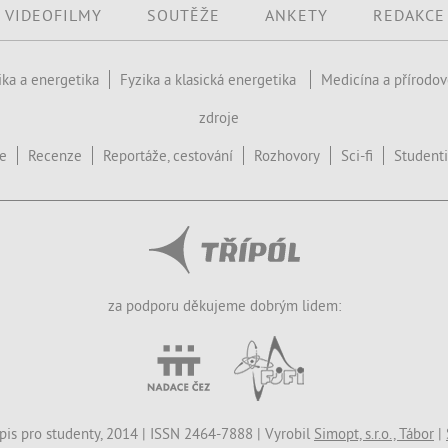
VIDEOFILMY
SOUTĚŽE
ANKETY
REDAKCE
ika a energetika
Fyzika a klasická energetika
Medicína a přírodo
zdroje
ce
Recenze
Reportáže, cestování
Rozhovory
Sci-fi
Studenti
za podporu děkujeme dobrým lidem:
opis pro studenty, 2014 | ISSN 2464-7888 | Vyrobil
Simopt, s.r.o., Tábor
|