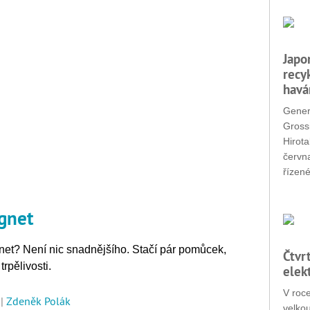
Japo
recy
havá
Gener
Grossi
Hirota
červn
řízené
gnet
net? Není nic snadnějšího. Stačí pár pomůcek,
Čtvr
trpělivosti.
elek
V roc
|
Zdeněk Polák
velko