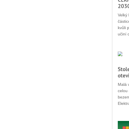
203
Velký 
částic
kvůli 
učiní 
Stol
otev
Malá v
celou 
bezemi
Elektr