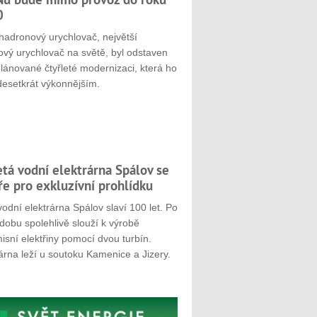
0
hadronový urychlovač, největší
ový urychlovač na světě, byl odstaven
plánované čtyřleté modernizaci, která ho
desetkrát výkonnějším.
etá vodní elektrárna Spálov se
ře pro exkluzívní prohlídku
odní elektrárna Spálov slaví 100 let. Po
dobu spolehlivě slouží k výrobě
sní elektřiny pomocí dvou turbín.
árna leží u soutoku Kamenice a Jizery.