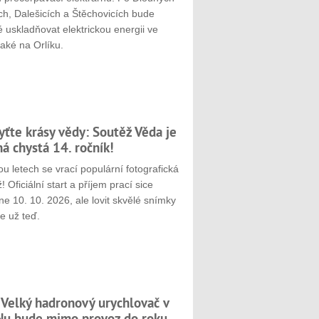
ch, Dalešicích a Štěchovicích bude
 uskladňovat elektrickou energii ve
aké na Orlíku.
yťte krásy vědy: Soutěž Věda je
ná chystá 14. ročník!
u letech se vrací populární fotografická
! Oficiální start a příjem prací sice
e 10. 10. 2026, ale lovit skvělé snímky
e už teď.
 Velký hadronový urychlovač v
u bude mimo provoz do roku