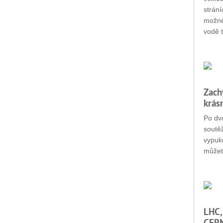
strání
možné
vodě t
Zach
krás
Po dvo
soutěž
vypukn
můžet
LHC,
CERN