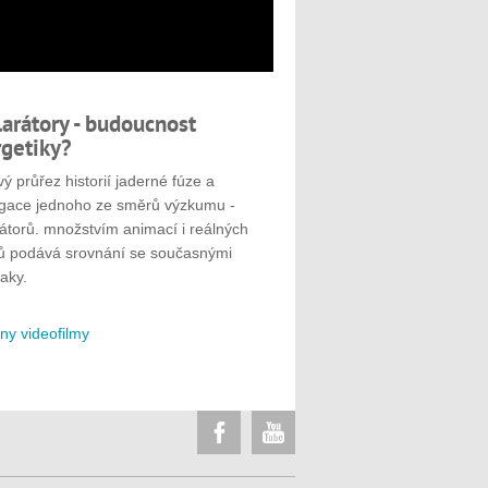
larátory - budoucnost
getiky?
ý průřez historií jaderné fúze a
gace jednoho ze směrů výzkumu -
rátorů. množstvím animací i reálných
ů podává srovnání se současnými
aky.
ny videofilmy