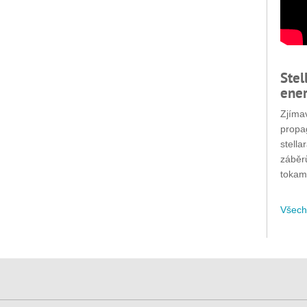
Stel
ener
Zjímav
propa
stella
záběr
tokam
Všech