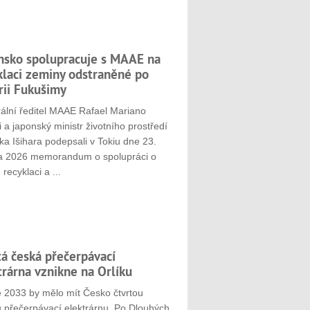
nsko spolupracuje s MAAE na
klaci zeminy odstraněné po
rii Fukušimy
ální ředitel MAAE Rafael Mariano
 a japonský ministr životního prostředí
ka Išihara podepsali v Tokiu dne 23.
a 2026 memorandum o spolupráci o
 recyklaci a ...
tá česká přečerpávací
trárna vznikne na Orlíku
e 2033 by mělo mít Česko čtvrtou
u přečerpávací elektrárnu. Po Dlouhých