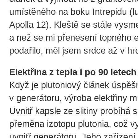
umístěného na boku Intrepidu (l
Apolla 12). Kleště se stále vysm
a než se mi přenesení topného 
podařilo, měl jsem srdce až v hrd
Elektřina z tepla i po 90 letech
Když je plutoniový článek úspěš
v generátoru, výroba elektřiny m
Uvnitř kapsle ze slitiny probíhá
přeměna izotopu plutonia, což vy
uvnitř generátoru. Jeho zařízení