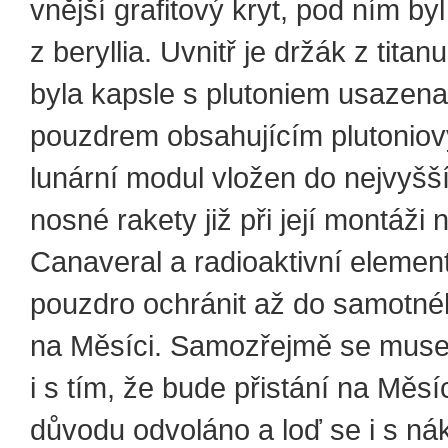
vnější grafitový kryt, pod ním byl
z beryllia. Uvnitř je držák z titan
byla kapsle s plutoniem usazena
pouzdrem obsahujícím plutoniov
lunární modul vložen do nejvyšš
nosné rakety již při její montáži
Canaveral a radioaktivní elemen
pouzdro ochránit až do samotnéh
na Měsíci. Samozřejmě se musel
i s tím, že bude přistání na Měsí
důvodu odvoláno a loď se i s n