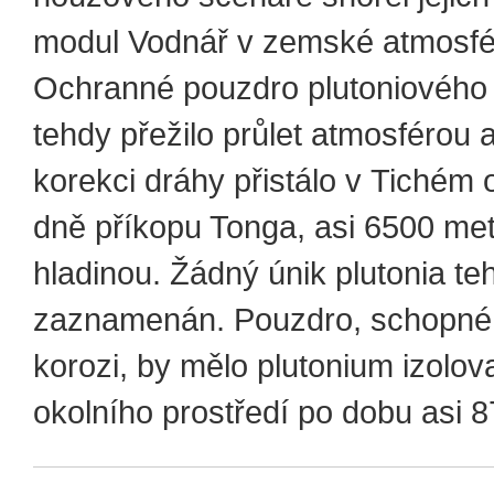
modul Vodnář v zemské atmosfé
Ochranné pouzdro plutoniového
tehdy přežilo průlet atmosférou 
korekci dráhy přistálo v Tichém
dně příkopu Tonga, asi 6500 me
hladinou. Žádný únik plutonia te
zaznamenán. Pouzdro, schopné 
korozi, by mělo plutonium izolov
okolního prostředí po dobu asi 87