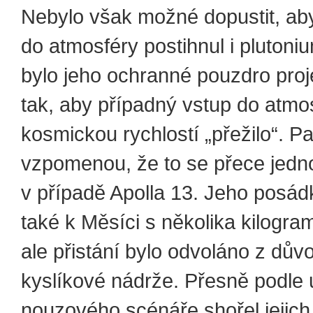
Nebylo však možné dopustit, ab
do atmosféry postihnul i plutoni
bylo jeho ochranné pouzdro pro
tak, aby případný vstup do atmo
kosmickou rychlostí „přežilo“. Pa
vzpomenou, že to se přece jedno
v případě Apolla 13. Jeho posádk
také k Měsíci s několika kilogram
ale přistání bylo odvoláno z dův
kyslíkové nádrže. Přesně podle
nouzového scénáře shořel jejich