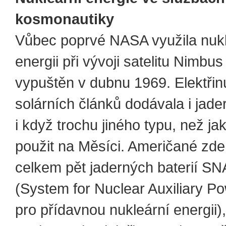
kosmonautiky
Vůbec poprvé NASA využila nukl
energii při vývoji satelitu Nimbus 
vypuštěn v dubnu 1969. Elektři
solárních článků dodávala i jader
i když trochu jiného typu, než ja
použit na Měsíci. Američané zde
celkem pět jaderných baterií S
(System for Nuclear Auxiliary P
pro přídavnou nukleární energii),