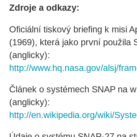
Zdroje a odkazy:
Oficiální tiskový briefing k misi A
(1969), která jako první použil
(anglicky):
http://www.hq.nasa.gov/alsj/fram
Článek o systémech SNAP na wi
(anglicky):
http://en.wikipedia.org/wiki/Sy
Údaje o systému SNAP-27 na s