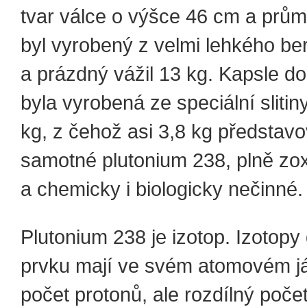
tvar válce o výšce 46 cm a prů
byl vyrobený z velmi lehkého ber
a prázdný vážil 13 kg. Kapsle do
byla vyrobená ze speciální slitiny
kg, z čehož asi 3,8 kg představo
samotné plutonium 238, plně zo
a chemicky i biologicky nečinné.
Plutonium 238 je izotop. Izotop
prvku mají ve svém atomovém já
počet protonů, ale rozdílný poče