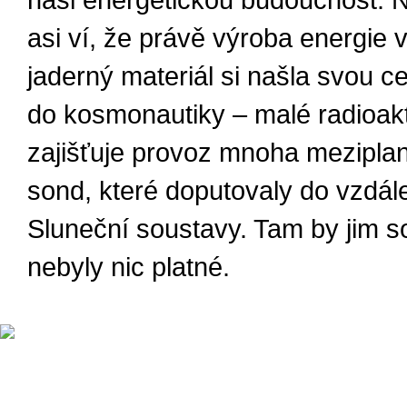
naši energetickou budoucnost. 
asi ví, že právě výroba energie v
jaderný materiál si našla svou ce
do kosmonautiky – malé radioakti
zajišťuje provoz mnoha mezipla
sond, které doputovaly do vzdál
Sluneční soustavy. Tam by jim s
nebyly nic platné.