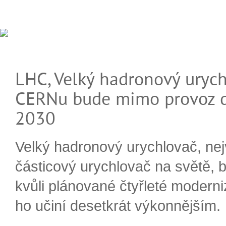
LHC, Velký hadronový urych
CERNu bude mimo provoz d
2030
Velký hadronový urychlovač, nej
částicový urychlovač na světě, 
kvůli plánované čtyřleté moderni
ho učiní desetkrát výkonnějším.