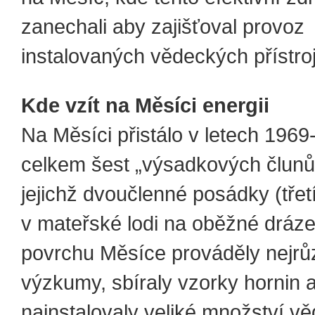
zanechali aby zajišťoval provoz
instalovaných vědeckých přístroj
Kde vzít na Měsíci energii
Na Měsíci přistálo v letech 196
celkem šest „výsadkových člunů“
jejichž dvoučlenné posádky (třetí
v mateřské lodi na oběžné dráz
povrchu Měsíce prováděly nejrů
výzkumy, sbíraly vzorky hornin 
nainstalovaly veliké množství v