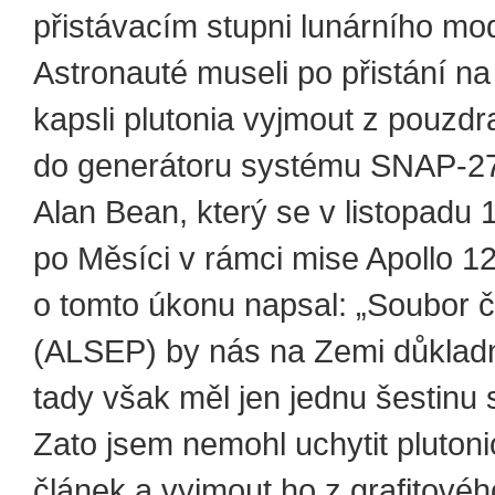
přistávacím stupni lunárního mo
Astronauté museli po přistání na
kapsli plutonia vyjmout z pouzdra 
do generátoru systému SNAP-27
Alan Bean, který se v listopadu 
po Měsíci v rámci mise Apollo 12
o tomto úkonu napsal: „Soubor čt
(ALSEP) by nás na Zemi důkladn
tady však měl jen jednu šestinu 
Zato jsem nemohl uchytit plutoni
článek a vyjmout ho z grafitové