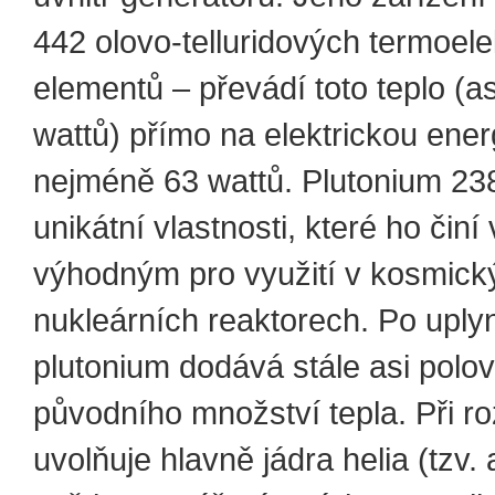
442 olovo-telluridových termoele
elementů – převádí toto teplo (a
wattů) přímo na elektrickou ener
nejméně 63 wattů. Plutonium 2
unikátní vlastnosti, které ho činí
výhodným pro využití v kosmick
nukleárních reaktorech. Po uplyn
plutonium dodává stále asi polov
původního množství tepla. Při r
uvolňuje hlavně jádra helia (tzv. 