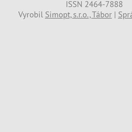
ISSN 2464-7888
Vyrobil
Simopt, s.r.o., Tábor
|
Spr