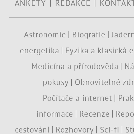
ANKETY
REDAKCE
KONTAK
Astronomie
Biografie
Jadern
energetika
Fyzika a klasická 
Medicína a přírodověda
Ná
pokusy
Obnovitelné zdr
Počítače a internet
Prak
informace
Recenze
Repo
cestování
Rozhovory
Sci-fi
St