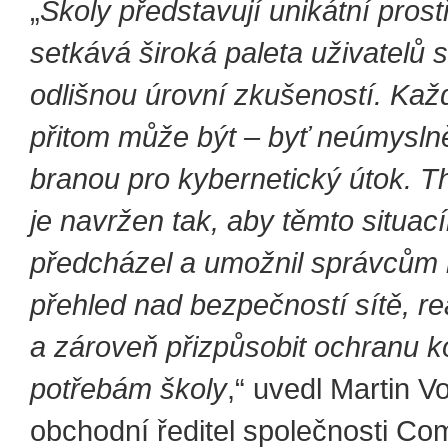
„
Školy představují unikátní prost
setkává široká paleta uživatelů s
odlišnou úrovní zkušeností. Kaž
přitom může být – byť neúmysln
branou pro kybernetický útok. 
je navržen tak, aby těmto situac
předcházel a umožnil správcům 
přehled nad bezpečností sítě, r
a zároveň přizpůsobit ochranu 
potřebám školy
,“ uvedl Martin V
obchodní ředitel společnosti Co