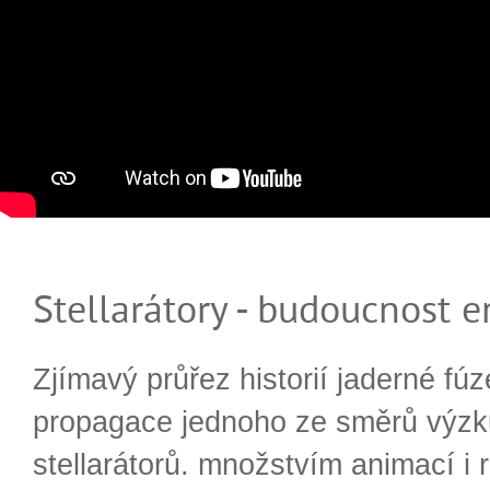
Stellarátory - budoucnost e
Zjímavý průřez historií jaderné fúz
propagace jednoho ze směrů výzk
stellarátorů. množstvím animací i 