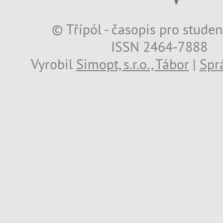
© Třípól - časopis pro studen
ISSN 2464-7888
Vyrobil
Simopt, s.r.o., Tábor
|
Spr