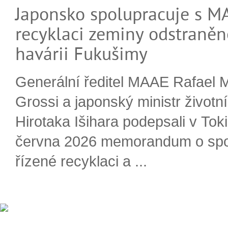
Japonsko spolupracuje s M
recyklaci zeminy odstraněn
havárii Fukušimy
Generální ředitel MAAE Rafael 
Grossi a japonský ministr životn
Hirotaka Išihara podepsali v Tok
června 2026 memorandum o spo
řízené recyklaci a ...