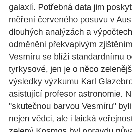
galaxií. Potřebná data jim poskyt
měření červeného posuvu v Austr
dlouhých analýzách a výpočtech 
odměněni překvapivým zjištěním
Vesmíru se blíží standardnímu o
tyrkysové, jen je o něco zelenějš
výsledky výzkumu Karl Glazebr
asistující profesor astronomie.
"skutečnou barvou Vesmíru" byli
nejen vědci, ale i laická veřejno
zelený Kosmos byl opravdu pův