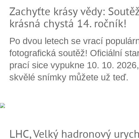
Zachyťte krásy vědy: Soutěž
krásná chystá 14. ročník!
Po dvou letech se vrací populárn
fotografická soutěž! Oficiální sta
prací sice vypukne 10. 10. 2026, 
skvělé snímky můžete už teď.
LHC, Velký hadronový urych