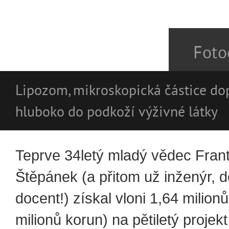
Foto
Lipozom, mikroskopická částice dop
hluboko do podkoží výživné látky
Teprve 34letý mladý vědec Fran
Štěpánek (a přitom už inženýr, d
docent!) získal vloni 1,64 milion
milionů korun) na pětiletý proje