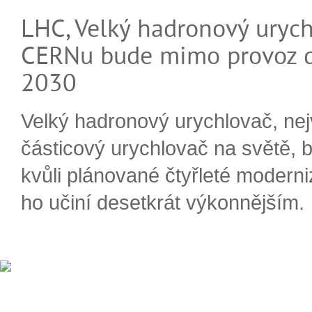
LHC, Velký hadronový urych
CERNu bude mimo provoz d
2030
Velký hadronový urychlovač, nej
částicový urychlovač na světě, 
kvůli plánované čtyřleté moderni
ho učiní desetkrát výkonnějším.