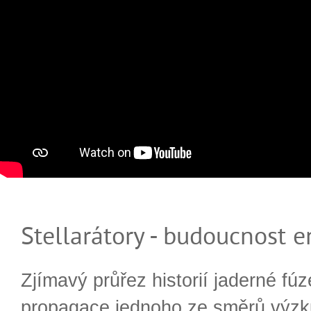
Stellarátory - budoucnost e
Zjímavý průřez historií jaderné fúz
propagace jednoho ze směrů výzk