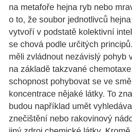
na metafoře hejna ryb nebo mrav
o to, že soubor jednotlivců hejn
vytvoří v podstatě kolektivní inte
se chová podle určitých principů
měli zvládnout nezávislý pohyb v
na základě takzvané chemotaxe,
schopnost pohybovat se ve smě
koncentrace nějaké látky. To zn
budou například umět vyhledávat
znečištění nebo rakovinový nádor
jiný zdroj chemické látky. Krom