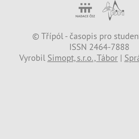
© Třípól - časopis pro studen
ISSN 2464-7888
Vyrobil
Simopt, s.r.o., Tábor
|
Spr