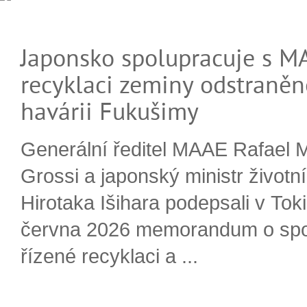
Japonsko spolupracuje s M
recyklaci zeminy odstraněn
havárii Fukušimy
Generální ředitel MAAE Rafael 
Grossi a japonský ministr životn
Hirotaka Išihara podepsali v Tok
června 2026 memorandum o spo
řízené recyklaci a ...