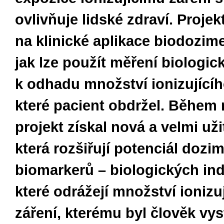
ovlivňuje lidské zdraví. Projek
na klinické aplikace biodozimet
jak lze použít měření biologic
k odhadu množství ionizujícíh
které pacient obdržel. Během n
projekt získal nová a velmi už
která rozšiřují potenciál dozi
biomarkerů – biologických ind
které odrážejí množství ionizu
záření, kterému byl člověk vys