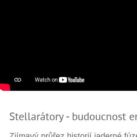
Stellarátory - budoucnost e
Zjímavý průřez historií jaderné fúz