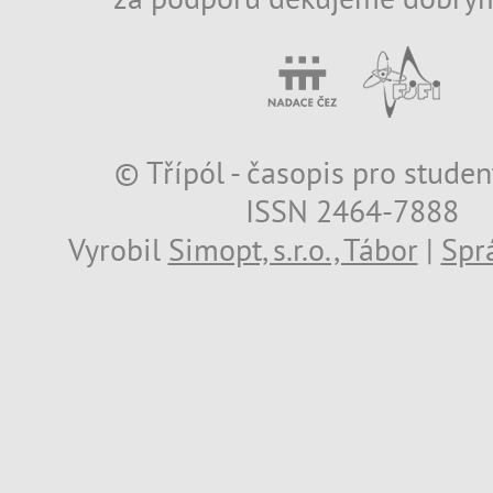
© Třípól - časopis pro studen
ISSN 2464-7888
Vyrobil
Simopt, s.r.o., Tábor
|
Spr