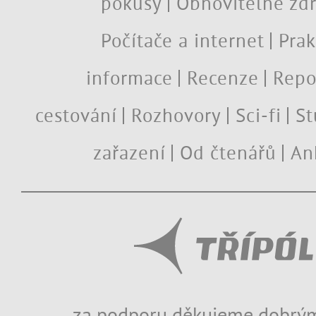
pokusy
Obnovitelné zdr
Počítače a internet
Prak
informace
Recenze
Repo
cestování
Rozhovory
Sci-fi
St
zařazení
Od čtenářů
An
za podporu děkujeme dobrým