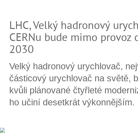
LHC, Velký hadronový urych
CERNu bude mimo provoz d
2030
Velký hadronový urychlovač, nej
částicový urychlovač na světě, 
kvůli plánované čtyřleté moderni
ho učiní desetkrát výkonnějším.