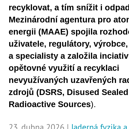
recyklovat, a tím snížit i odpad
Mezinárodní agentura pro at
energii (MAAE) spojila rozhod
uživatele, regulátory, výrobce
a specialisty a založila inciati
opětovné využití a recyklaci
nevyužívaných uzavřených rad
zdrojů
(DSRS,
Disused Sealed
Radioactive Sources
).
23. dubna 2026 |
Jaderná fyzika a