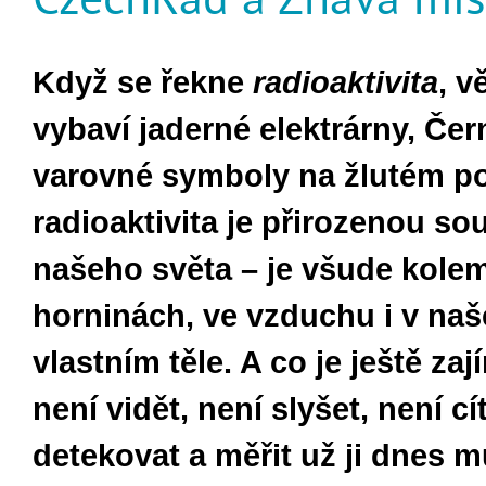
Když se řekne
radioaktivita
, v
vybaví jaderné elektrárny, Če
varovné symboly na žlutém po
radioaktivita je přirozenou so
našeho světa – je všude kolem
horninách, ve vzduchu i v na
vlastním těle. A co je ještě zaj
není vidět, není slyšet, není cít
detekovat a měřit už ji dnes 