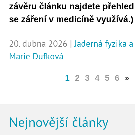
závěru článku najdete přehled
se záření v medicíně využívá.)
20. dubna 2026 |
Jaderná fyzika a
Marie Dufková
1
2
3
4
5
6
»
Nejnovější články