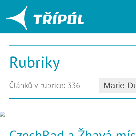
Rubriky
Článků v rubrice: 336
CzechRad a Žhavá mís