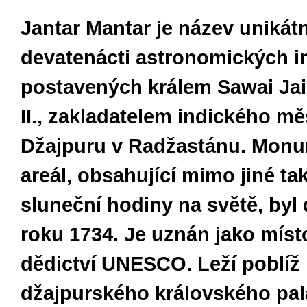
Jantar Mantar je název unikát
devatenácti astronomických 
postavených králem Sawai Ja
II., zakladatelem indického mě
Džajpuru v Radžastánu. Monu
areál, obsahující mimo jiné ta
sluneční hodiny na světě, by
roku 1734. Je uznán jako mís
dědictví UNESCO. Leží poblíž
džajpurského královského pal