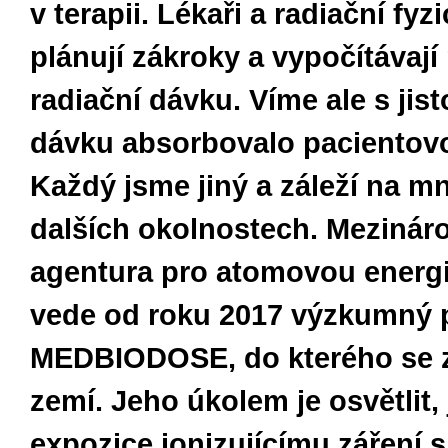
v terapii. Lékaři a radiační fyz
plánují zákroky a vypočítávaj
radiační dávku. Víme ale s jist
dávku absorbovalo pacientovo
Každý jsme jiný a záleží na m
dalších okolnostech. Mezinár
agentura pro atomovou energ
vede od roku 2017 výzkumný p
MEDBIODOSE, do kterého se z
zemí. Jeho úkolem je osvětlit, 
expozice ionizujícímu záření 