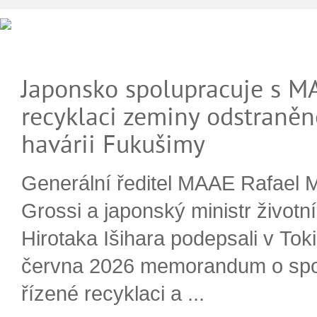
Japonsko spolupracuje s M
recyklaci zeminy odstraněn
havárii Fukušimy
Generální ředitel MAAE Rafael 
Grossi a japonský ministr životn
Hirotaka Išihara podepsali v Tok
června 2026 memorandum o spo
řízené recyklaci a ...