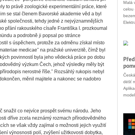
Malá v
ly to právě zoologické experimentální práce, které
celou 
 jim se stal členem Bavorské akademie věd a byl
bezemi
ské společnosti, tehdy jedné z nejvýznamnějších
Elektr
o přání rakouského císaře Františka I. prozkoumal
mündu a podrobně ji popsal po stránce
ostil s úspěchem, protože za odměnu získal místo
materiae medicae" na pražské univerzitě, čímž byl
kých povinností byla jeho vědecká práce po dobu
Před
írodovědný výzkum Čech, jehož výsledky měly být
pomo
 přírodopis nerostné říše." Rozsáhlý rukopis nebyl
Česká
dokončen, měnil majitele a nakonec se nadobro
déšť n
Aplik
modely
 snažil co nejvíce prospět svému národu. Jeho
nosti dříve zcela neznámý rozmach přírodovědného
ích se však vždy zajímal o možnosti jejich využití
šení výnosnosti polí, zvýšení užitkovosti dobytka,