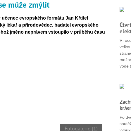
 se může zmýlit
ý učenec evropského formátu Jan Křtitel
Čtvr
ký lékař a přírodovědec, badatel evropského
elek
 jehož jméno neprávem vstoupilo v průběhu času
V roc
velko
strání
možné
vodě t
Zach
krás
Po dvo
soutěž
Fotogalerie (1)
vypukn