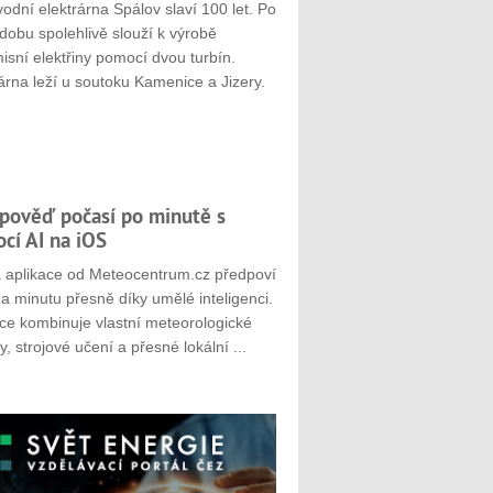
odní elektrárna Spálov slaví 100 let. Po
dobu spolehlivě slouží k výrobě
sní elektřiny pomocí dvou turbín.
árna leží u soutoku Kamenice a Jizery.
pověď počasí po minutě s
cí AI na iOS
 aplikace od Meteocentrum.cz předpoví
a minutu přesně díky umělé inteligenci.
ace kombinuje vlastní meteorologické
, strojové učení a přesné lokální ...