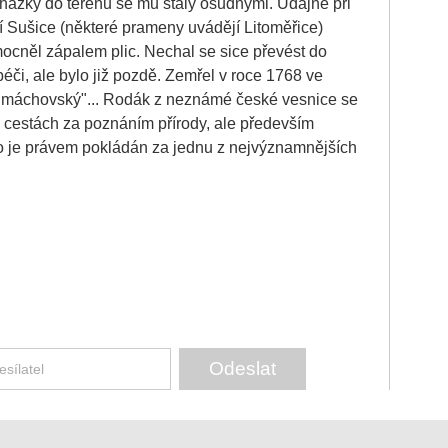
ázky do terénu se mu staly osudnými. Údajně při
í Sušice (některé prameny uvádějí Litoměřice)
cněl zápalem plic. Nechal se sice převést do
éči, ale bylo již pozdě. Zemřel v roce 1768 ve
 "máchovský"... Rodák z neznámé české vesnice se
 cestách za poznáním přírody, ale především
o je právem pokládán za jednu z nejvýznamnějších