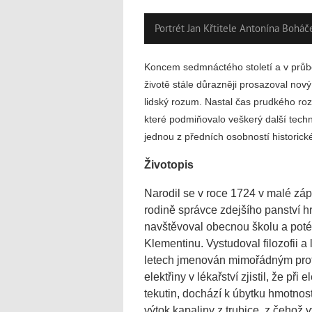
Portrét Jan Křtitele Antonína Bohá
Koncem sedmnáctého století a v prů
životě stále důrazněji prosazoval nový
lidský rozum. Nastal čas prudkého ro
které podmiňovalo veškerý další techn
jednou z předních osobností historick
Životopis
Narodil se v roce 1724 v malé zá
rodině správce zdejšího panství h
navštěvoval obecnou školu a poté 
Klementinu. Vystudoval filozofii a 
letech jmenován mimořádným profe
elektřiny v lékařství zjistil, že př
tekutin, dochází k úbytku hmotnos
výtok kapaliny z trubice, z čehož v