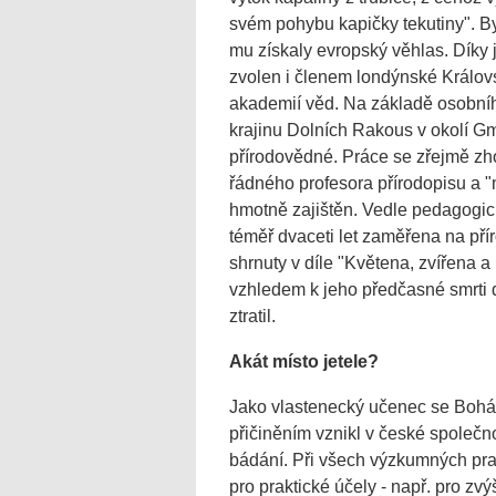
svém pohybu kapičky tekutiny". By
mu získaly evropský věhlas. Díky
zvolen i členem londýnské Králov
akademií věd. Na základě osobníh
krajinu Dolních Rakous v okolí G
přírodovědné. Práce se zřejmě zh
řádného profesora přírodopisu a "
hmotně zajištěn. Vedle pedagogic
téměř dvaceti let zaměřena na př
shrnuty v díle "Květena, zvířena a
vzhledem k jeho předčasné smrti 
ztratil.
Akát místo jetele?
Jako vlastenecký učenec se Boháč
přičiněním vznikl v české společ
bádání. Při všech výzkumných prac
pro praktické účely - např. pro zvý