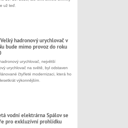
e už teď.
 Velký hadronový urychlovač v
u bude mimo provoz do roku
0
hadronový urychlovač, největší
ový urychlovač na světě, byl odstaven
plánované čtyřleté modernizaci, která ho
desetkrát výkonnějším.
etá vodní elektrárna Spálov se
ře pro exkluzívní prohlídku