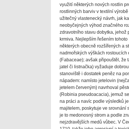
využití některých nových rostlin pr
rostlinných barviv v textilní výro
užitečný vlastenecký návrh, jak 
neobyčejných výhod značného roz
zdravotního stavu dobytka, jehož p
krmiva. Nejlepším řešením tohoto 
některých obecně rozšířených a s
nadmořských výškách rostoucích dr
(Fabaceae); avšak připouštěl, že ta
jatel či listnačka) vyžaduje dobr
stanoviště i dostatek peněz na po
nápadem: namísto jetelovin (nejča
jetelem červeným) navrhoval pěst
(Robinia pseudoacacia), jemuž se
na práci a navíc podle výsledků j
majitelem, poskytuje ve srovnání 
je to medonosný strom a podle zna
nejzdravějších medů vůbec. V Čec
1710, takže jeho agresivní a toxic