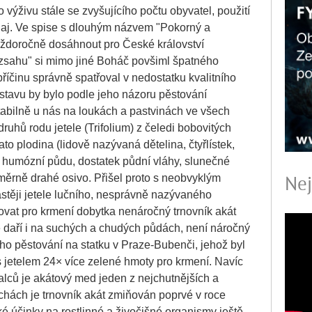
o výživu stále se zvyšujícího počtu obyvatel, použití
bě aj. Ve spise s dlouhým názvem "Pokorný a
každoročně dosáhnout pro České království
sahu" si mimo jiné Boháč povšiml špatného
říčinu správně spatřoval v nedostatku kvalitního
stavu by bylo podle jeho názoru pěstování
tabilně u nás na loukách a pastvinách ve všech
uhů rodu jetele (Trifolium) z čeledi bobovitých
to plodina (lidově nazývaná dětelina, čtyřlístek,
ou humózní půdu, dostatek půdní vláhy, slunečné
Nej
měrně drahé osivo. Přišel proto s neobvyklým
stěji jetele lučního, nesprávně nazývaného
ovat pro krmení dobytka nenáročný trnovník akát
 daří i na suchých a chudých půdách, není náročný
eho pěstování na statku v Praze-Bubenči, jehož byl
s jetelem 24× více zelené hmoty pro krmení. Navíc
lců je akátový med jeden z nejchutnějších a
hách je trnovník akát zmiňován poprvé v roce
ké účinky na rostlinné a živočišné organismy ještě