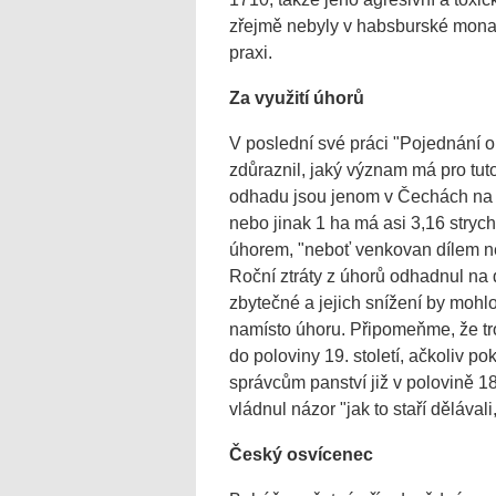
zřejmě nebyly v habsburské monarc
praxi.
Za využití úhorů
V poslední své práci "Pojednání o
zdůraznil, jaký význam má pro tu
odhadu jsou jenom v Čechách na tři
nebo jinak 1 ha má asi 3,16 strychů
úhorem, "neboť venkovan dílem ne
Roční ztráty z úhorů odhadnul na d
zbytečné a jejich snížení by moh
namísto úhoru. Připomeňme, že t
do poloviny 19. století, ačkoliv p
správcům panství již v polovině 18
vládnul názor "jak to staří dělával
Český osvícenec