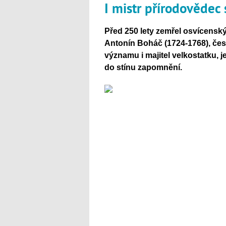
I mistr přírodovědec
Před 250 lety zemřel osvícensk
Antonín Boháč (1724-1768), čes
významu i majitel velkostatku,
do stínu zapomnění.