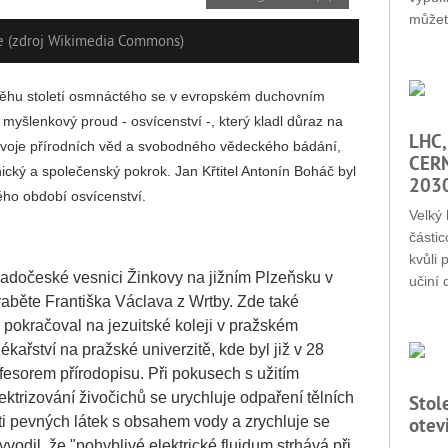
můžet
če (zdroj Wikimedia Commons)
běhu století osmnáctého se v evropském duchovním
 myšlenkový proud - osvícenství -, který kladl důraz na
LHC,
zvoje přírodních věd a svobodného vědeckého bádání,
CERN
ický a společenský pokrok. Jan Křtitel Antonín Boháč byl
203
ého období osvícenství.
Velký 
částic
kvůli 
padočeské vesnici Žinkovy na jižním Plzeňsku v
učiní 
raběte Františka Václava z Wrtby. Zde také
pokračoval na jezuitské koleji v pražském
lékařství na pražské univerzitě, kde byl již v 28
sorem přírodopisu. Při pokusech s užitím
i elektrizování živočichů se urychluje odpaření tělních
Stol
ti pevných látek s obsahem vody a zrychluje se
otev
yvodil, že "pohyblivé elektrické fluidum strhává při