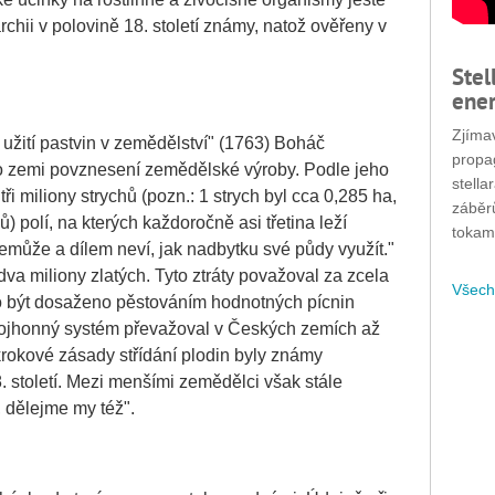
hii v polovině 18. století známy, natož ověřeny v
Stel
ener
Zjímav
 užití pastvin v zemědělství" (1763) Boháč
propa
to zemi povznesení zemědělské výroby. Podle jeho
stella
 miliony strychů (pozn.: 1 strych byl cca 0,285 ha,
záběr
) polí, na kterých každoročně asi třetina leží
tokam
může a dílem neví, jak nadbytku své půdy využít."
va miliony zlatých. Tyto ztráty považoval za zcela
Všech
lo být dosaženo pěstováním hodnotných pícnin
rojhonný systém převažoval v Českých zemích až
okrokové zásady střídání plodin byly známy
. století. Mezi menšími zemědělci však stále
i, dělejme my též".