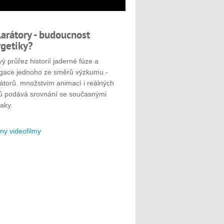
larátory - budoucnost
getiky?
ý průřez historií jaderné fúze a
gace jednoho ze směrů výzkumu -
rátorů. množstvím animací i reálných
ů podává srovnání se současnými
aky.
ny videofilmy