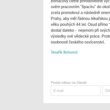
Boháčovy četné přírodovědné vych
svém pracovním "špacíru" do okol
zcela promoknul a následně onemo
Prahy, aby měl řádnou lékařskou p
věku pouhých 44 let. Osud přímo
dostal daleko - nejenom při svých
výsledky své vědecké práce. Prot
osobností českého osvícenství.
Tesařík Bohumil
Poslat odkaz na článek