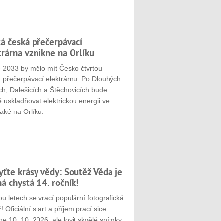
tá česká přečerpávací
trárna vznikne na Orlíku
e 2033 by mělo mít Česko čtvrtou
u přečerpávací elektrárnu. Po Dlouhých
ch, Dalešicích a Štěchovicích bude
 uskladňovat elektrickou energii ve
aké na Orlíku.
yťte krásy vědy: Soutěž Věda je
ná chystá 14. ročník!
u letech se vrací populární fotografická
! Oficiální start a příjem prací sice
e 10. 10. 2026, ale lovit skvělé snímky