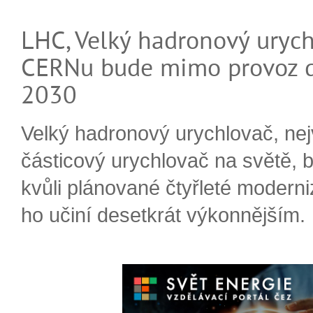
LHC, Velký hadronový urych
CERNu bude mimo provoz d
2030
Velký hadronový urychlovač, nej
částicový urychlovač na světě, 
kvůli plánované čtyřleté moderni
ho učiní desetkrát výkonnějším.