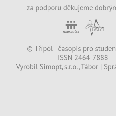
za podporu děkujeme dobrým
© Třípól - časopis pro studen
ISSN 2464-7888
Vyrobil
Simopt, s.r.o., Tábor
|
Spr