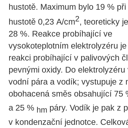
hustotě. Maximum bylo 19 % při
2
hustotě 0,23 A/cm
, teoreticky 
28 %. Reakce probíhající ve
vysokoteplotním elektrolyzéru je
reakci probíhající v palivových č
pevnými oxidy. Do elektrolyzéru
vodní pára a vodík; vystupuje z
obohacená směs obsahující 75
a 25 %
páry. Vodík je pak z 
hm
v kondenzační jednotce. Celkov