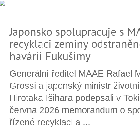
Japonsko spolupracuje s M
recyklaci zeminy odstraněn
havárii Fukušimy
Generální ředitel MAAE Rafael 
Grossi a japonský ministr životn
Hirotaka Išihara podepsali v Tok
června 2026 memorandum o spo
řízené recyklaci a ...