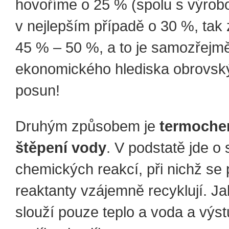
hovoříme o 25 % (spolu s výrobo
v nejlepším případě o 30 %, tak
45 % – 50 %, a to je samozřejm
ekonomického hlediska obrovský
posun!
Druhým způsobem je
termoche
štěpení vody
. V podstatě jde o 
chemických reakcí, při nichž se 
reaktanty vzájemně recyklují. J
slouží pouze teplo a voda a výs