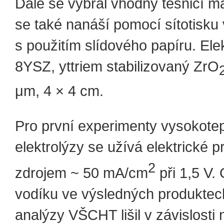
Dále se vybral vhodný těsnicí ma
se také nanáší pomocí sítotisku
s použitím slídového papíru. Ele
8YSZ, yttriem stabilizovaný ZrO
μm, 4 × 4 cm.
Pro první experimenty vysokotep
elektrolýzy se užívá elektrické p
2
zdrojem ~ 50 mA/cm
při 1,5 V.
vodíku ve výsledných produktec
analýzy VŠCHT lišil v závislosti