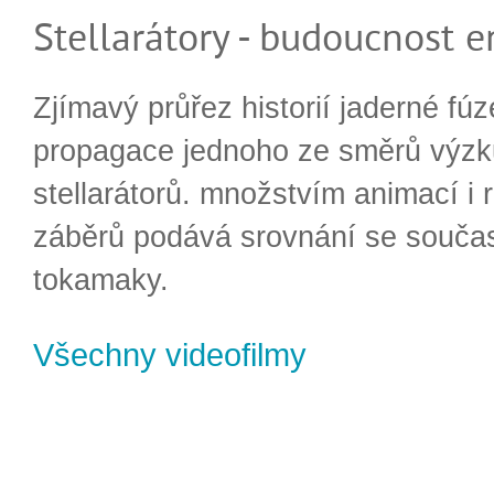
Stellarátory - budoucnost e
Zjímavý průřez historií jaderné fúz
propagace jednoho ze směrů výzk
stellarátorů. množstvím animací i 
záběrů podává srovnání se souča
tokamaky.
Všechny videofilmy