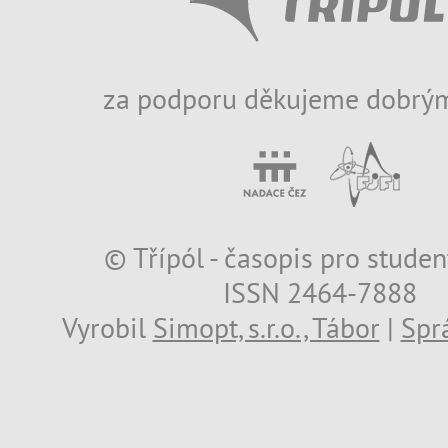
za podporu děkujeme dobrým
© Třípól - časopis pro studen
ISSN 2464-7888
Vyrobil
Simopt, s.r.o., Tábor
|
Spr