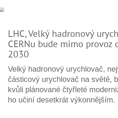
LHC, Velký hadronový urych
CERNu bude mimo provoz d
2030
Velký hadronový urychlovač, nej
částicový urychlovač na světě, 
kvůli plánované čtyřleté moderni
ho učiní desetkrát výkonnějším.