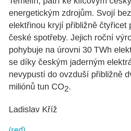
Temelín, patří ke klíčovým česk
energetickým zdrojům. Svojí be
elektřinou kryjí přibližně čtyřicet
české spotřeby. Jejich roční výr
pohybuje na úrovni 30 TWh elekt
se díky českým jaderným elekt
nevypustí do ovzduší přibližně d
miliónů tun CO
.
2
Ladislav Kříž
(red)