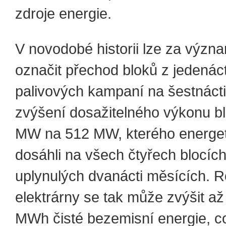
zdroje energie.
V novodobé historii lze za význ
označit přechod bloků z jedenác
palivových kampaní na šestnáct
zvýšení dosažitelného výkonu b
MW na 512 MW, kterého energet
dosáhli na všech čtyřech blocích
uplynulých dvanácti měsících. R
elektrárny se tak může zvýšit a
MWh čisté bezemisní energie, co