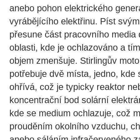
anebo pohon elektrického gener
vyrábějícího elektřinu. Píst sv
přesune část pracovního media 
oblasti, kde je ochlazováno a tí
objem zmenšuje. Stirlingův moto
potřebuje dvě místa, jedno, kde
ohřívá, což je typicky reaktor ne
koncentrační bod solární elektrár
kde se medium ochlazuje, což m
prouděním okolního vzduchu, chl
anebo sáláním infračerveného z