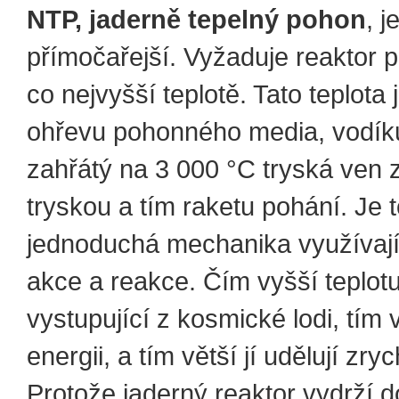
NTP, jaderně tepelný pohon
, j
přímočařejší. Vyžaduje reaktor pr
co nejvyšší teplotě. Tato teplota 
ohřevu pohonného media, vodík
zahřátý na 3 000 °C tryská ven 
tryskou a tím raketu pohání. Je 
jednoduchá mechanika využívají
akce a reakce. Čím vyšší teplotu
vystupující z kosmické lodi, tím 
energii, a tím větší jí udělují zryc
Protože jaderný reaktor vydrží 