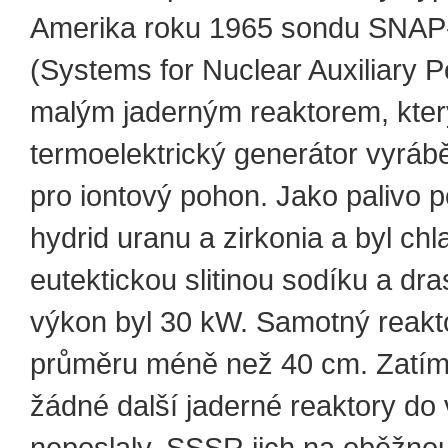
Amerika roku 1965 sondu SNAP
(Systems for Nuclear Auxiliary 
malým jaderným reaktorem, kter
termoelektrický generátor vyrábě
pro iontový pohon. Jako palivo p
hydrid uranu a zirkonia a byl ch
eutektickou slitinou sodíku a dra
výkon byl 30 kW. Samotný reakto
průměru méně než 40 cm. Zatím
žádné další jaderné reaktory do
neposlaly, SSSR jich na oběžno