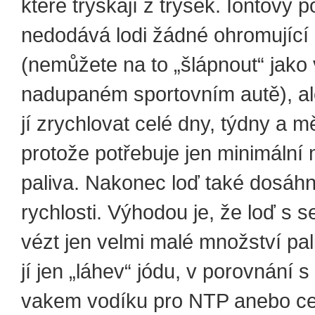
které tryskají z trysek. Iontový 
nedodává lodi žádné ohromující 
(nemůžete na to „šlápnout“ jako 
nadupaném sportovním autě), a
jí zrychlovat celé dny, týdny a m
protože potřebuje jen minimální
paliva. Nakonec loď také dosáh
rychlosti. Výhodou je, že loď s 
vézt jen velmi malé množství pal
jí jen „láhev“ jódu, v porovnání 
vakem vodíku pro NTP anebo ce