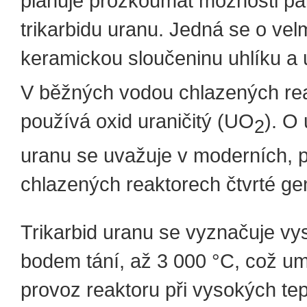
plánuje prozkoumat možnosti pal
trikarbidu uranu. Jedná se o vel
keramickou sloučeninu uhlíku a
V běžných vodou chlazených re
používá oxid uraničitý (UO
). O 
2
uranu se uvažuje v moderních, 
chlazených reaktorech čtvrté ge
Trikarbid uranu se vyznačuje v
bodem tání, až 3 000 °C, což u
provoz reaktoru při vysokých tep