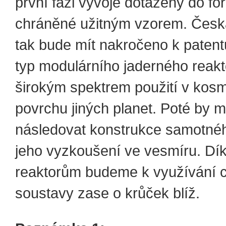
první fázi vývoje dotaženy do fo
chráněné užitným vzorem. Česká
tak bude mít nakročeno k patent
typ modulárního jaderného reakt
širokým spektrem použití v kosm
povrchu jiných planet. Poté by 
následovat konstrukce samotnéh
jeho vyzkoušení ve vesmíru. Dí
reaktorům budeme k využívání c
soustavy zase o krůček blíž.