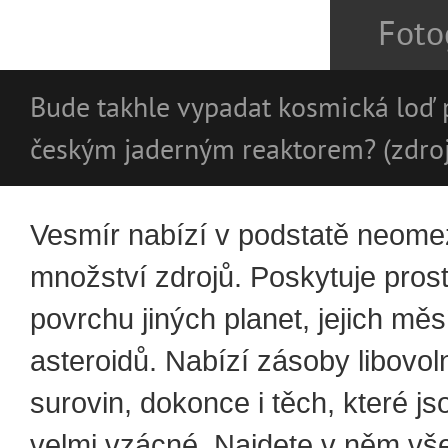
Foto
Bude takhle vypadat kosmická loď
českým jaderným reaktorem? (zdro
Vesmír nabízí v podstatě neom
množství zdrojů. Poskytuje pros
povrchu jiných planet, jejich měs
asteroidů. Nabízí zásoby libovo
surovin, dokonce i těch, které j
velmi vzácné. Najdete v něm vš