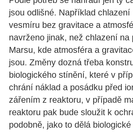
Podle potřeb se nahradí jen ty čá
jsou odlišné. Například chlazení
vesmíru bez gravitace a atmosfé
navrženo jinak, než chlazení na
Marsu, kde atmosféra a gravitace
jsou. Změny dozná třeba konstr
biologického stínění, které v pří
chrání náklad a posádku před io
zářením z reaktoru, v případě 
reaktoru pak bude sloužit k och
podobně, jako to dělá biologické 