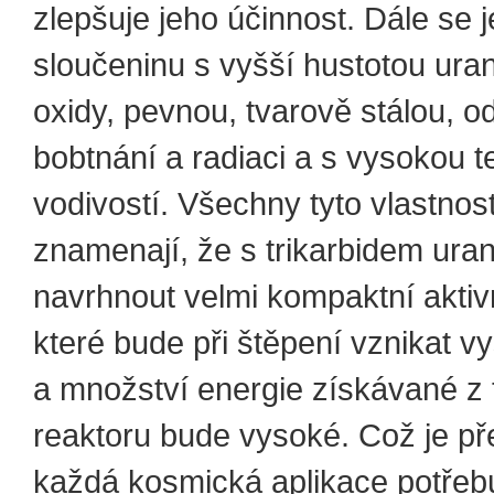
zlepšuje jeho účinnost. Dále se 
sloučeninu s vyšší hustotou ura
oxidy, pevnou, tvarově stálou, o
bobtnání a radiaci a s vysokou 
vodivostí. Všechny tyto vlastno
znamenají, že s trikarbidem ura
navrhnout velmi kompaktní aktiv
které bude při štěpení vznikat v
a množství energie získávané z
reaktoru bude vysoké. Což je př
každá kosmická aplikace potřeb