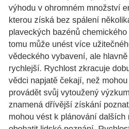
výhodu v ohromném množství en
kterou získá bez spálení několik
plaveckých bazénů chemického p
tomu může unést více užitečnéh
vědeckého vybavení, ale hlavně
rychlejší. Rychlost zkracuje dob
vědci napjatě čekají, než mohou 
provádět svůj vytoužený výzkum
znamená dřívější získání poznat
mohou vést k plánování dalších 
obohatit lidské poznání. Rychlost