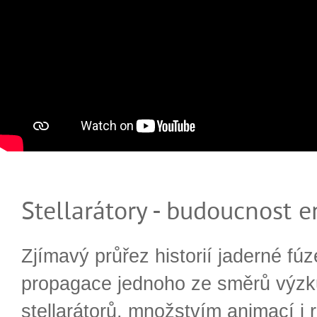
Stellarátory - budoucnost e
Zjímavý průřez historií jaderné fúz
propagace jednoho ze směrů výzk
stellarátorů. množstvím animací i 