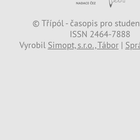
© Třípól - časopis pro studen
ISSN 2464-7888
Vyrobil
Simopt, s.r.o., Tábor
|
Spr