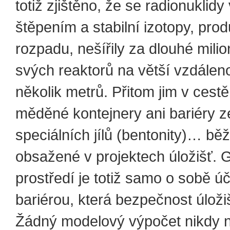
totiž zjištěno, že se radionuklidy
štěpením a stabilní izotopy, prod
rozpadu, nešířily za dlouhé milio
svých reaktorů na větší vzdálen
několik metrů. Přitom jim v cestě
měděné kontejnery ani bariéry z
speciálních jílů (bentonity)… bě
obsažené v projektech úložišť. 
prostředí je totiž samo o sobě ú
bariérou, která bezpečnost úloži
Žádný modelový výpočet nikdy 