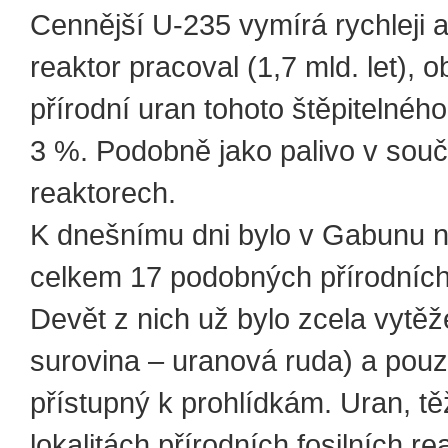
Cennější U-235 vymírá rychleji 
reaktor pracoval (1,7 mld. let), 
přírodní uran tohoto štěpitelného
3 %. Podobně jako palivo v sou
reaktorech.
K dnešnímu dni bylo v Gabunu 
celkem 17 podobných přírodních
Devět z nich už bylo zcela vytěž
surovina – uranová ruda) a pouz
přístupný k prohlídkám. Uran, t
lokalitách přírodních fosilních r