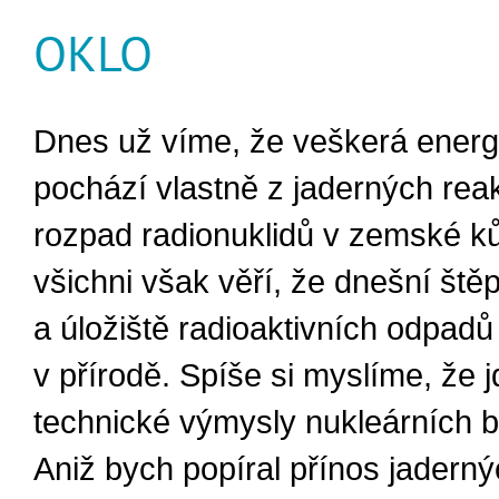
OKLO
Dnes už víme, že veškerá energ
pochází vlastně z jaderných rea
rozpad radionuklidů v zemské ků
všichni však věří, že dnešní ště
a úložiště radioaktivních odpad
v přírodě. Spíše si myslíme, že j
technické výmysly nukleárních b
Aniž bych popíral přínos jadern