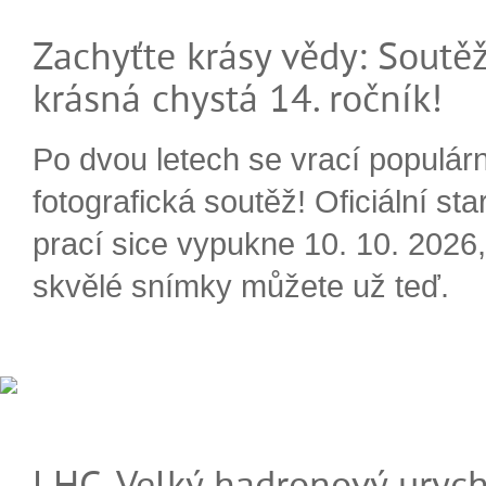
Zachyťte krásy vědy: Soutěž
krásná chystá 14. ročník!
Po dvou letech se vrací populárn
fotografická soutěž! Oficiální sta
prací sice vypukne 10. 10. 2026, 
skvělé snímky můžete už teď.
LHC, Velký hadronový urych