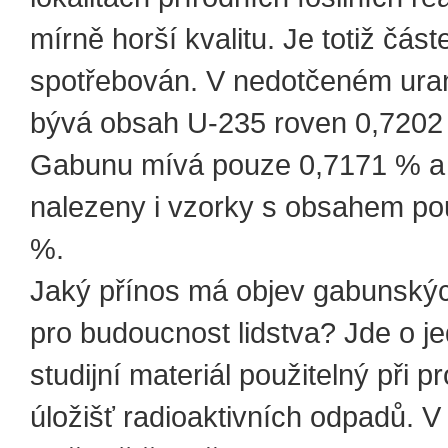
mírně horší kvalitu. Je totiž čás
spotřebován. V nedotčeném ura
bývá obsah U-235 roven 0,7202
Gabunu mívá pouze 0,7171 % a 
nalezeny i vzorky s obsahem po
%.
Jaký přínos má objev gabunskýc
pro budoucnost lidstva? Jde o j
studijní materiál použitelný při p
úložišť radioaktivních odpadů. V