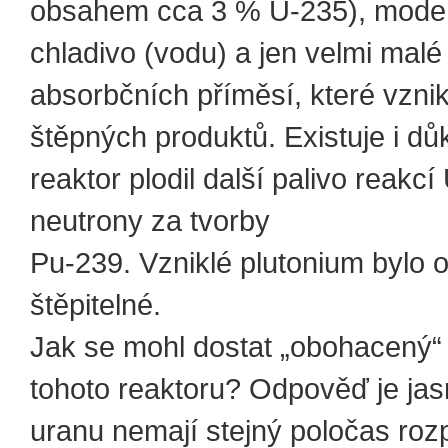
obsahem cca 3 % U-235), moder
chladivo (vodu) a jen velmi mal
absorbčních příměsí, které vznik
štěpných produktů. Existuje i dů
reaktor plodil další palivo reakcí
neutrony za tvorby
Pu-239. Vzniklé plutonium bylo 
štěpitelné.
Jak se mohl dostat „obohacený“
tohoto reaktoru? Odpověď je jas
uranu nemají stejný poločas roz