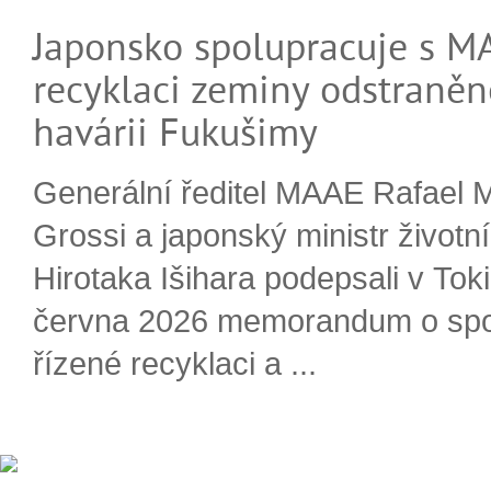
Japonsko spolupracuje s M
recyklaci zeminy odstraněn
havárii Fukušimy
Generální ředitel MAAE Rafael 
Grossi a japonský ministr životn
Hirotaka Išihara podepsali v Tok
června 2026 memorandum o spo
řízené recyklaci a ...