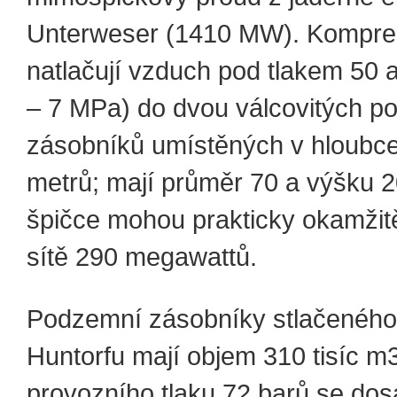
Unterweser (1410 MW). Kompre
natlačují vzduch pod tlakem 50 
– 7 MPa) do dvou válcovitých 
zásobníků umístěných v hloubc
metrů; mají průměr 70 a výšku 2
špičce mohou prakticky okamžit
sítě 290 megawattů.
Podzemní zásobníky stlačeného
Huntorfu mají objem 310 tisíc m
provozního tlaku 72 barů se do