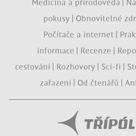
Medicína a přírodověda
Ná
pokusy
Obnovitelné zdr
Počítače a internet
Prak
informace
Recenze
Repo
cestování
Rozhovory
Sci-fi
St
zařazení
Od čtenářů
An