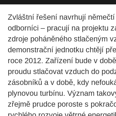
Zvláštní řešení navrhují němečtí
odborníci – pracují na projektu 
zdroje poháněného stlačeným 
demonstrační jednotku chtějí pře
roce 2012. Zařízení bude v době
proudu stlačovat vzduch do po
zásobníků a v době, kdy nefouk
plynovou turbínu. Význam takov
zřejmě prudce poroste s pokra
rychlého rozvoje větrné energeti