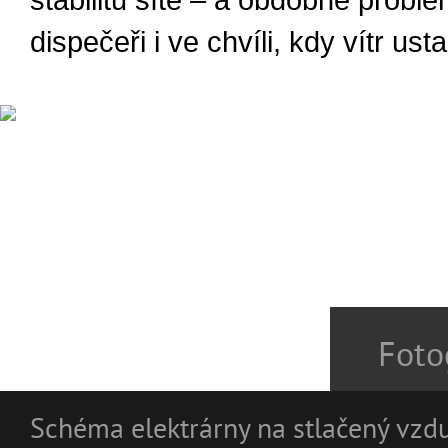
stabilitu sítě – a obdobné problé
dispečeři i ve chvíli, kdy vítr ust
Foto
Schéma elektrárny na stlačený vzd