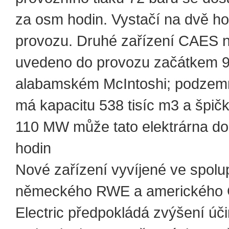
za osm hodin. Vystačí na dvě ho
provozu. Druhé zařízení CAES n
uvedeno do provozu začátkem 90
alabamském McIntoshi; podzem
má kapacitu 538 tisíc m3 a špič
110 MW může tato elektrárna do
hodin
Nové zařízení vyvíjené ve spolu
německého RWE a amerického 
Electric předpokládá zvýšení úči