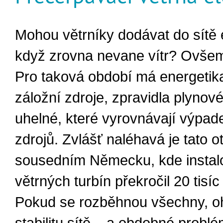
Mohou větrníky dodávat do sítě el
když zrovna nevane vítr? Ovšemž
Pro taková období má energetika
záložní zdroje, zpravidla plynov
uhelné, které vyrovnávají výpad
zdrojů. Zvlášť naléhavá je tato o
sousedním Německu, kde instal
větrných turbín překročil 20 tisí
Pokud se rozběhnou všechny, oh