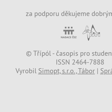
za podporu děkujeme dobrým
© Třípól - časopis pro studen
ISSN 2464-7888
Vyrobil
Simopt, s.r.o., Tábor
|
Spr