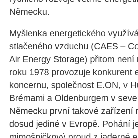
Německu.
Myšlenka energetického využívá
stlačeného vzduchu (CAES – C
Air Energy Storage) přitom není
roku 1978 provozuje konkurent
koncernu, společnost E.ON, v H
Brémami a Oldenburgem v seve
Německu první takové zařízení 
dosud jediné v Evropě. Pohání j
mimošpičkový proud z jaderné e