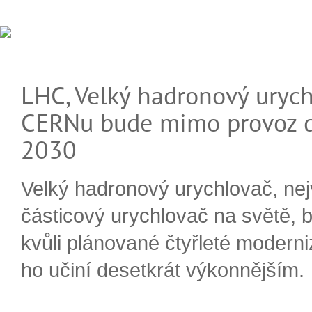
LHC, Velký hadronový urych
CERNu bude mimo provoz d
2030
Velký hadronový urychlovač, nej
částicový urychlovač na světě, 
kvůli plánované čtyřleté moderni
ho učiní desetkrát výkonnějším.