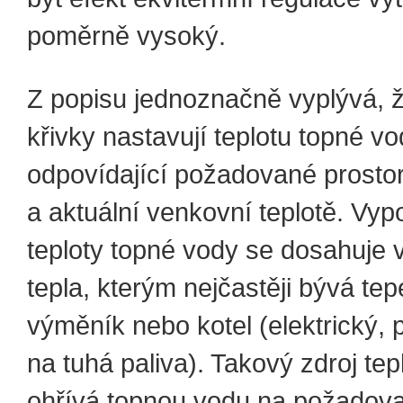
poměrně vysoký.
Z popisu jednoznačně vyplývá, ž
křivky nastavují teplotu topné v
odpovídající požadované prostor
a aktuální venkovní teplotě. Vyp
teploty topné vody se dosahuje v
tepla, kterým nejčastěji bývá tep
výměník nebo kotel (elektrický,
na tuhá paliva). Takový zdroj tep
ohřívá topnou vodu na požadov