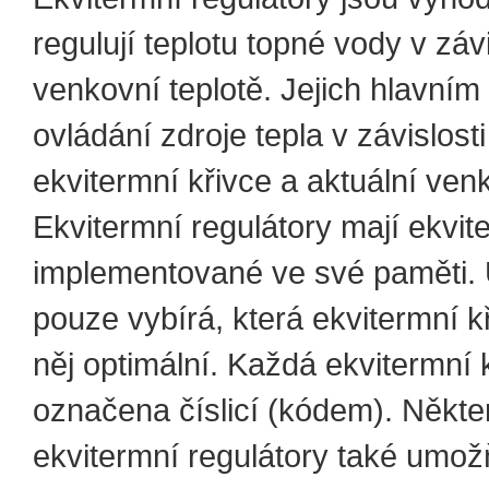
regulují teplotu topné vody v závi
venkovní teplotě. Jejich hlavním
ovládání zdroje tepla v závislost
ekvitermní křivce a aktuální venk
Ekvitermní regulátory mají ekvit
implementované ve své paměti. 
pouze vybírá, která ekvitermní kř
něj optimální. Každá ekvitermní k
označena číslicí (kódem). Někte
ekvitermní regulátory také umož