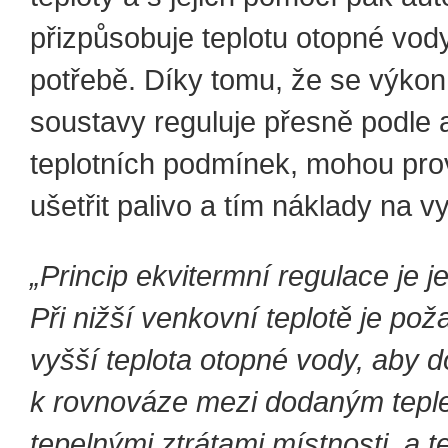
přizpůsobuje teplotu otopné vody
potřebě. Díky tomu, že se výkon
soustavy reguluje přesně podle 
teplotních podmínek, mohou pro
ušetřit palivo a tím náklady na v
„Princip ekvitermní regulace je 
Při nižší venkovní teplotě je po
vyšší teplota otopné vody, aby d
k rovnováze mezi dodaným tepl
tepelnými ztrátami místnosti, a t