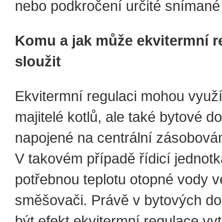
nebo podkročení určité snímané 
Komu a jak může ekvitermní r
sloužit
Ekvitermní regulaci mohou využí
majitelé kotlů, ale také bytové 
napojené na centrální zásobován
V takovém případě řídicí jednot
potřebnou teplotu otopné vody v
směšovači. Právě v bytových 
být efekt ekvitermní regulace vy