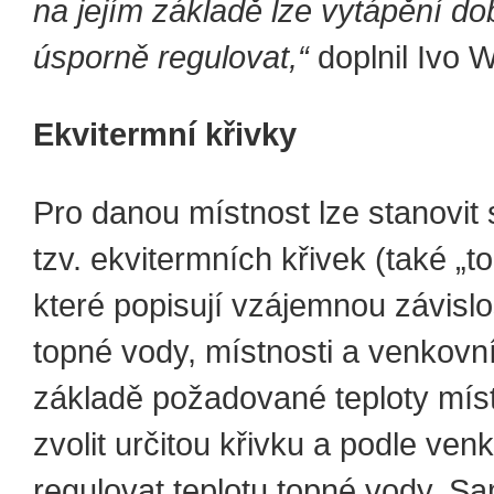
na jejím základě lze vytápění do
úsporně regulovat,“
doplnil Ivo W
Ekvitermní křivky
Pro danou místnost lze stanovit
tzv. ekvitermních křivek (také „to
které popisují vzájemnou závislo
topné vody, místnosti a venkovní
základě požadované teploty míst
zvolit určitou křivku a podle ven
regulovat teplotu topné vody. S