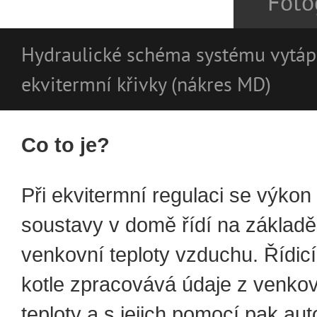
Foto
Hydraulické schéma systému vytáp
ekvitermní křivky (nákres MD)
Co to je?
Při ekvitermní regulaci se výkon
soustavy v domě řídí na základě
venkovní teploty vzduchu. Řídicí
kotle zpracovává údaje z venkov
teploty a s jejich pomocí pak au