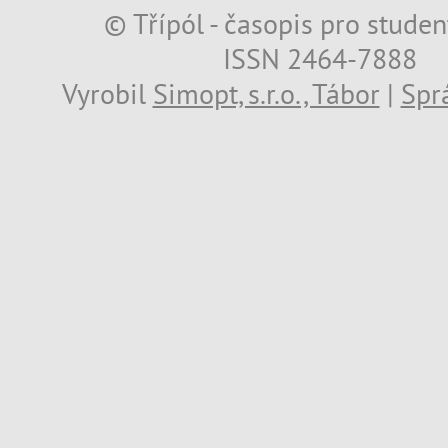
© Třípól - časopis pro studen
ISSN 2464-7888
Vyrobil
Simopt, s.r.o., Tábor
|
Spr