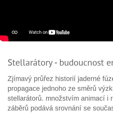
Stellarátory - budoucnost e
Zjímavý průřez historií jaderné fúz
propagace jednoho ze směrů výzk
stellarátorů. množstvím animací i 
záběrů podává srovnání se souča