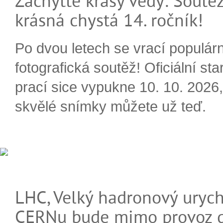
Zachyťte krásy vědy: Soutěž
krásná chystá 14. ročník!
Po dvou letech se vrací populárn
fotografická soutěž! Oficiální sta
prací sice vypukne 10. 10. 2026, 
skvělé snímky můžete už teď.
LHC, Velký hadronový urych
CERNu bude mimo provoz d