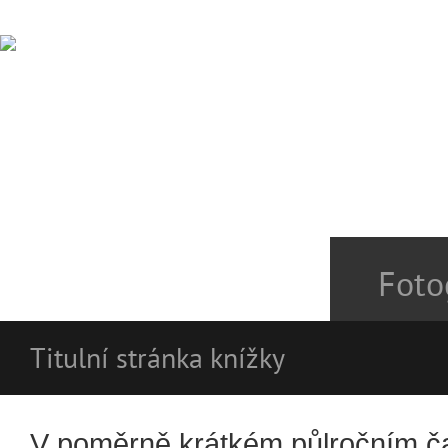
Foto
Titulní stránka knížky
V poměrně krátkém půlročním 