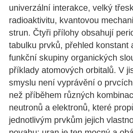
univerzální interakce, velký třesk
radioaktivitu, kvantovou mechani
strun. Čtyři přílohy obsahují per
tabulku prvků, přehled konstant
funkční skupiny organických slo
příklady atomových orbitalů. V j
smyslu není vyprávění o prvcích
než příběhem různých kombinací
neutronů a elektronů, které propů
jednotlivým prvkům jejich vlastno
povahu: uran je ten mocný a obá