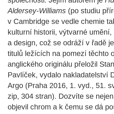
společnosti. Jejím autorem je
Hu
Aldersey-Williams
(po studiu pří
v Cambridge se vedle chemie ta
kulturní historii, výtvarné umění,
a design, což se odráží v řadě j
titulů ležících na pomezí těchto 
anglického originálu přeložil Stan
Pavlíček, vydalo nakladatelství
Argo (Praha 2016, 1. vyd., 51. 
zip, 304 stran). Dozvíte se nejen
objevil chrom a k čemu se dá použ