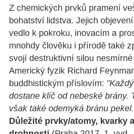
Z chemických prvků pramení ve
bohatství lidstva. Jejich objevení
vedlo k pokroku, inovacím a pros
mnohdy člověku i přírodě také z
svojí destruktivní silou nesmírné
Americký fyzik Richard Feynman 
buddhistickým příslovím:
"Každý
dostane klíč od nebeské brány. T
však také odemyká bránu pekel.
Důležité prvky/atomy, kvarky a
drobnosti
(Praha 2017, 1. vyd., 