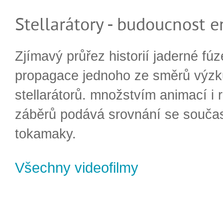
Stellarátory - budoucnost e
Zjímavý průřez historií jaderné fúz
propagace jednoho ze směrů výzk
stellarátorů. množstvím animací i 
záběrů podává srovnání se souča
tokamaky.
Všechny videofilmy