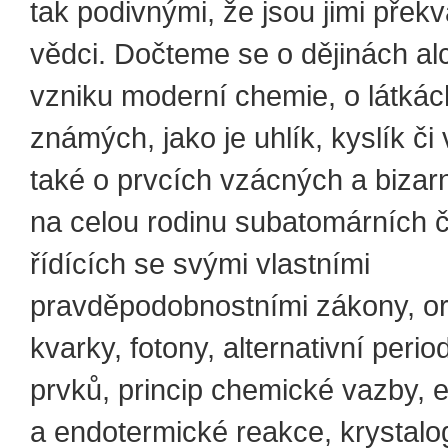
tak podivnými, že jsou jimi přek
vědci. Dočteme se o dějinách al
vzniku moderní chemie, o látkác
známých, jako je uhlík, kyslík či
také o prvcích vzácných a bizarn
na celou rodinu subatomárních č
řídících se svými vlastními
pravděpodobnostními zákony, orb
kvarky, fotony, alternativní perio
prvků, princip chemické vazby, 
a endotermické reakce, krystalogr