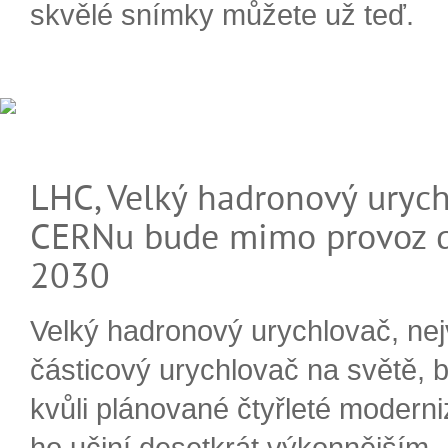
skvělé snímky můžete už teď.
LHC, Velký hadronový urych
CERNu bude mimo provoz d
2030
Velký hadronový urychlovač, nej
částicový urychlovač na světě, 
kvůli plánované čtyřleté moderni
ho učiní desetkrát výkonnějším.