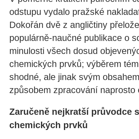
odstupu vydalo pražské nakladat
Dokořán dvě z angličtiny přelož
populárně-naučné publikace o so
minulosti všech dosud objevený
chemických prvků; výběrem téma
shodné, ale jinak svým obsahem
způsobem zpracování naprosto o
Zaručeně nejkratší průvodce 
chemických prvků