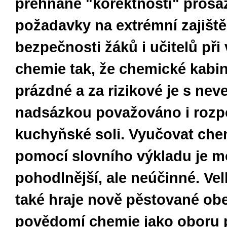
přehnané "korektnosti" prosa
požadavky na extrémní zajiště
bezpečnosti žáků i učitelů při
chemie tak, že chemické kabin
prázdné a za rizikové je s nev
nadsázkou považováno i rozp
kuchyňské soli. Vyučovat chem
pomocí slovního výkladu je 
pohodlnější, ale neúčinné. Vel
také hraje nově pěstované ob
povědomí chemie jako oboru 