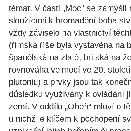
témat. V části „Moc“ se zamýšlí
sloužícími k hromadění bohatství
vždy záviselo na vlastnictví těch
(římská říše byla vystavěna na 
španělská na zlatě, britská na že
rovnováha velmocí ve 20. stolet
plutoniu) a prvky jsou tak kone
důsledku využívány k ovládání jin
zemí. V oddílu „Oheň“ mluví o tě
u nichž je klíčem k pochopení sv