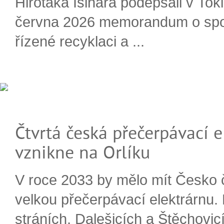
Hirotaka Išihara podepsali v Tok
června 2026 memorandum o spo
řízené recyklaci a ...
Čtvrtá česká přečerpávací e
vznikne na Orlíku
V roce 2033 by mělo mít Česko 
velkou přečerpávací elektrárnu.
stráních, Dalešicích a Štěchovi