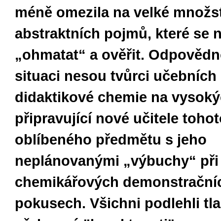
méně omezila na velké množs
abstraktních pojmů, které se n
„ohmatat“ a ověřit. Odpovědn
situaci nesou tvůrci učebních
didaktikové chemie na vysoký
připravující nové učitele toho
oblíbeného předmětu s jeho
neplánovanými „výbuchy“ při
chemikářových demonstrační
pokusech. Všichni podlehli tl