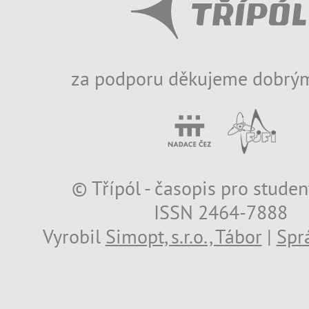
za podporu děkujeme dobrým
© Třípól - časopis pro studen
ISSN 2464-7888
Vyrobil
Simopt, s.r.o., Tábor
|
Spr