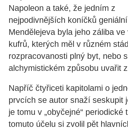
Napoleon a také, že jedním z
nejpodivnějších koníčků geniáln
Mendělejeva byla jeho záliba ve
kufrů, kterých měl v různém stád
rozpracovanosti plný byt, nebo 
alchymistickém způsobu uvařit z 
Napříč čtyřiceti kapitolami o jedn
prvcích se autor snaží seskupit j
je tomu v „obyčejné“ periodické 
tomuto účelu si zvolil pět hlavníc