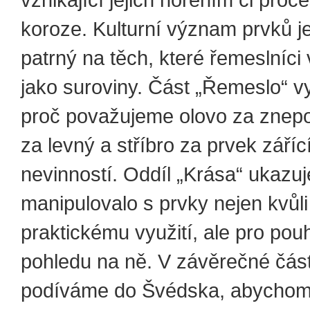
vznikající jejich hořením či proce
koroze. Kulturní význam prvků je
patrný na těch, které řemeslníci 
jako suroviny. Část „Řemeslo“ vy
proč považujeme olovo za znepok
za levný a stříbro za prvek září
nevinností. Oddíl „Krása“ ukazuje
manipulovalo s prvky nejen kvůli 
praktickému využití, ale pro pou
pohledu na ně. V závěrečné čás
podíváme do Švédska, abychom