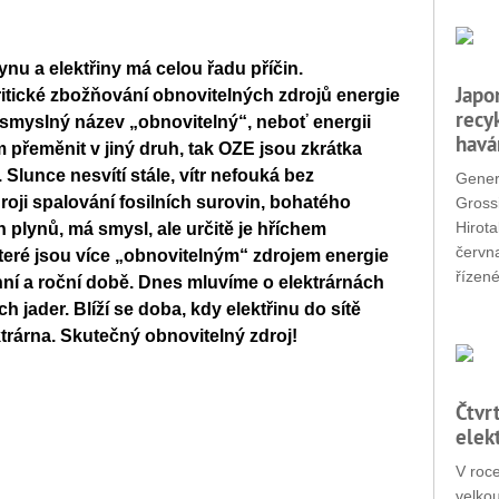
u a elektřiny má celou řadu příčin.
Japo
ritické zbožňování obnovitelných zdrojů energie
recy
smyslný název „obnovitelný“, neboť energii
havá
m přeměnit v jiný druh, tak OZE jsou zkrátka
Slunce nesvítí stále, vítr nefouká bez
Gener
roji spalování fosilních surovin, bohatého
Grossi
Hirota
 plynů, má smysl, ale určitě je hříchem
červn
které jsou více „obnovitelným“ zdrojem energie
řízené
nní a roční době. Dnes mluvíme o elektrárnách
 jader. Blíží se doba, kdy elektřinu do sítě
trárna. Skutečný obnovitelný zdroj!
Čtvr
elek
V roc
velko