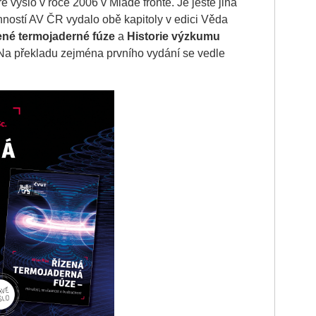
ré vyšlo v roce 2006 v Mladé frontě. Je ještě jiná
nností AV ČR vydalo obě kapitoly v edici Věda
ené termojaderné fúze
a
Historie výzkumu
 Na překladu zejména prvního vydání se vedle