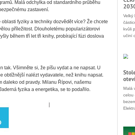
k gramů. Malá odchylka od standardního průběhu
203
 bezpečnému zastavení.
Velký 
oblasti fyziky a techniky dozvědět více? Že chcete
částic
lou příležitost. Dlouholetému popularizátorovi
kvůli 
učiní 
ly během tří let tři knihy, probírající fúzi doslova
jen tak. Všimněte si, že píšu vydat a ne napsat. U
Stol
je obtížnější nalézt vydavatele, než knihu napsat.
otev
m daleko od pravdy. Milanu Řípovi, našemu
Malá v
Jaderná fyzika a energetika, se to podařilo.
celou 
bezemi
Elektr