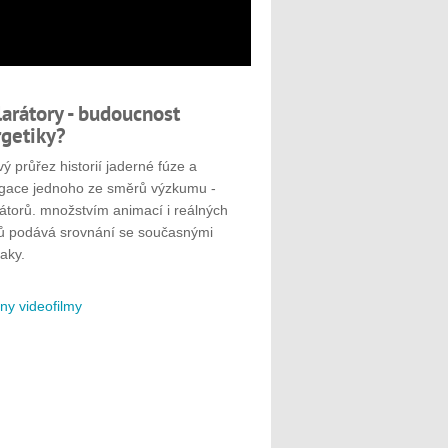
larátory - budoucnost
getiky?
ý průřez historií jaderné fúze a
gace jednoho ze směrů výzkumu -
rátorů. množstvím animací i reálných
ů podává srovnání se současnými
aky.
ny videofilmy