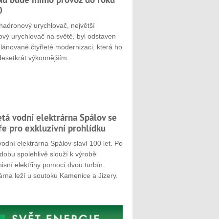
0
hadronový urychlovač, největší
ový urychlovač na světě, byl odstaven
plánované čtyřleté modernizaci, která ho
desetkrát výkonnějším.
etá vodní elektrárna Spálov se
ře pro exkluzívní prohlídku
odní elektrárna Spálov slaví 100 let. Po
dobu spolehlivě slouží k výrobě
sní elektřiny pomocí dvou turbín.
árna leží u soutoku Kamenice a Jizery.