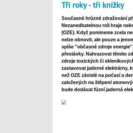
Tři roky - tři knížky
Současné hrůzné zdražování plyn
Nezanedbatelnou roli hraje nek
(OZE). Když pomineme zcela ne
nelze obnovit, ale pouze a jeno
spíše "občasné zdroje energie". 
přestávky. Nahrazovat těmito zd
zdroje toxických či skleníkových
zastavovat jaderné elektrárny, 
než OZE závislé na počasí a de
založených na štěpení atomových
bude dodávat fúzní jaderná elek