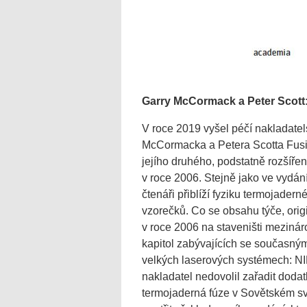
Garry McCormack a Peter Scott
V roce 2019 vyšel péčí nakladate
McCormacka a Petera Scotta Fusio
jejího druhého, podstatně rozšíře
v roce 2006. Stejně jako ve vydán
čtenáři přiblíží fyziku termojader
vzorečků. Co se obsahu týče, ori
v roce 2006 na staveništi meziná
kapitol zabývajících se současný
velkých laserových systémech: 
nakladatel nedovolil zařadit doda
termojaderná fúze v Sovětském sva