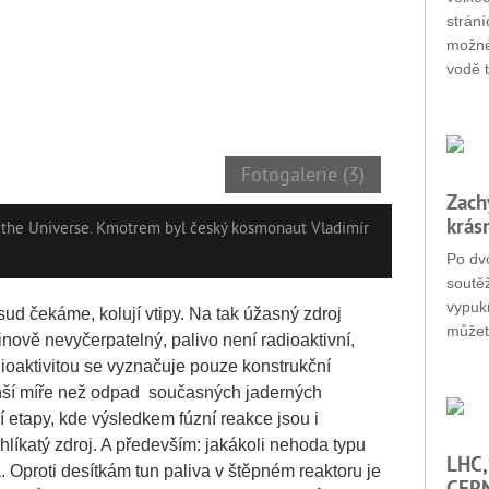
strání
možné
vodě t
Fotogalerie (3)
Zach
krás
f the Universe. Kmotrem byl český kosmonaut Vladimír
Po dvo
soutěž
vypukn
sud čekáme, kolují vtipy. Na tak úžasný zdroj
můžet
vinově nevyčerpatelný, palivo není radioaktivní,
ioaktivitou se vyznačuje pouze konstrukční
enší míře než odpad současných jaderných
ní etapy, kde výsledkem fúzní reakce jsou i
hlíkatý zdroj. A především: jakákoli nehoda typu
LHC,
. Oproti desítkám tun paliva v štěpném reaktoru je
CERN