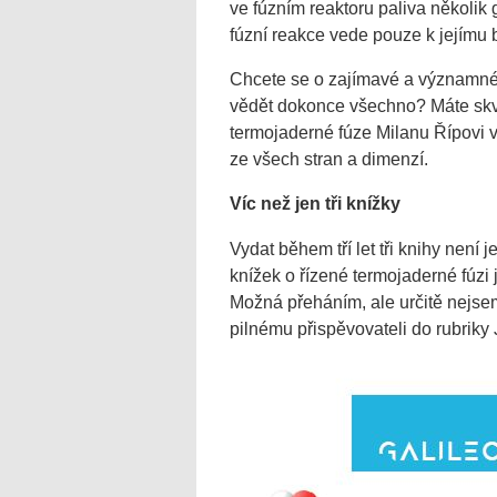
ve fúzním reaktoru paliva několi
fúzní reakce vede pouze k jejímu
Chcete se o zajímavé a významné 
vědět dokonce všechno? Máte skvě
termojaderné fúze Milanu Řípovi vyš
ze všech stran a dimenzí.
Víc než jen tři knížky
Vydat během tří let tři knihy není 
knížek o řízené termojaderné fúzi 
Možná přeháním, ale určitě nejse
pilnému přispěvovateli do rubriky 