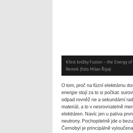
Křest knížky Fusion – the Energy o
Remek (foto Milan Řípa)
O tom, proč na fúzní elektrárnu do
energie stojí za to si počkat: suro
odpad rovněž ne a sekundární rad
materiál, a to v nesrovnatelně m
elektráren. Navíc jen u paliva prv
neutrony. Pochopitelně jde o bezu
Černobyl je principálně vyloučena