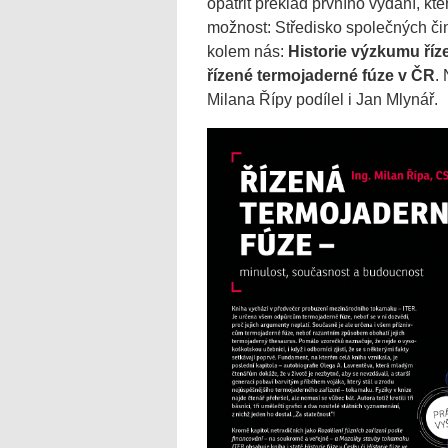
opatřit překlad prvního vydání, kte
možnost: Středisko společných či
kolem nás:
Historie výzkumu říz
řízené termojaderné fúze v ČR
.
Milana Řípy podílel i Jan Mlynář.