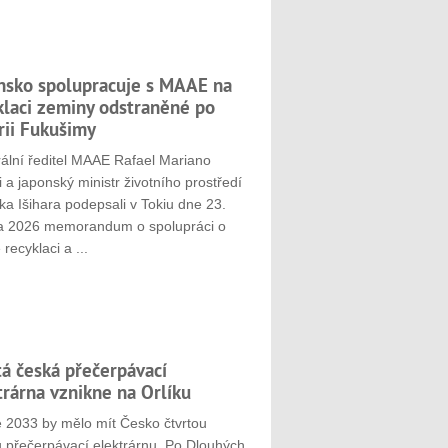
nsko spolupracuje s MAAE na
klaci zeminy odstraněné po
rii Fukušimy
ální ředitel MAAE Rafael Mariano
 a japonský ministr životního prostředí
ka Išihara podepsali v Tokiu dne 23.
a 2026 memorandum o spolupráci o
 recyklaci a ...
tá česká přečerpávací
trárna vznikne na Orlíku
e 2033 by mělo mít Česko čtvrtou
u přečerpávací elektrárnu. Po Dlouhých