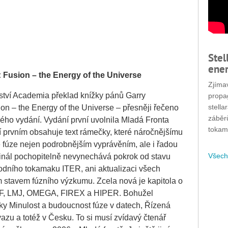
Stel
ener
:
Fusion – the Energy of the Universe
Zjímav
lství Academia překlad knížky pánů Garry
propa
stella
n – the Energy of the Universe – přesněji řečeno
záběr
ného vydání. Vydání první uvolnila Mladá Fronta
tokam
í prvním obsahuje text rámečky, které náročnějšímu
né fúze nejen podrobnějším vyprávěním, ale i řadou
Všech
ginál pochopitelně nevynechává pokrok od stavu
rodního tokamaku ITER, ani aktualizaci všech
m stavem fúzního výzkumu. Zcela nová je kapitola o
NIF, LMJ, OMEGA, FIREX a HIPER. Bohužel
tky Minulost a budoucnost fúze v datech, Řízená
zu a totéž v Česku. To si musí zvídavý čtenář