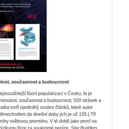
ulost, současnost a budoucnost
jrozsáhlejší fúzní popularizaci v Česku, to je
 minulost, současnost a budoucnost, 500 stránek a
aika
tvoří ojedinělý soubor článků, které autor
(Mimochodem do dnešní doby jich je už 155.) Tři
nihy světovou premiéru. V té době jako první na
 výzkumu fúze za soukromé peníze.
Star Builders