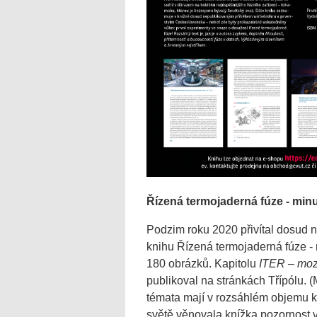
Řízená termojaderná fúze - min
Podzim roku 2020 přivítal dosud ne
knihu Řízená termojaderná fúze -
180 obrázků. Kapitolu
ITER – moz
publikoval na stránkách Třípólu. 
témata mají v rozsáhlém objemu k
světě věnovala knížka pozornost