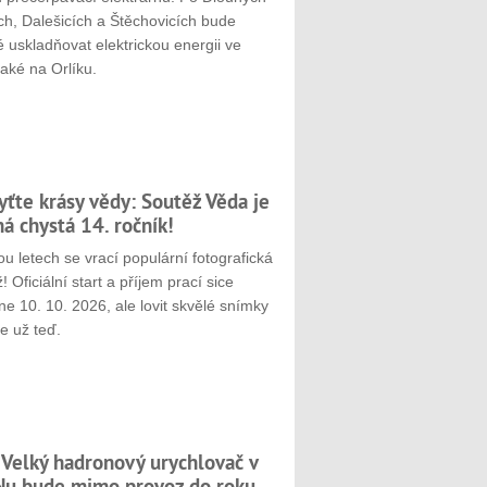
ch, Dalešicích a Štěchovicích bude
 uskladňovat elektrickou energii ve
aké na Orlíku.
yťte krásy vědy: Soutěž Věda je
ná chystá 14. ročník!
u letech se vrací populární fotografická
! Oficiální start a příjem prací sice
e 10. 10. 2026, ale lovit skvělé snímky
e už teď.
 Velký hadronový urychlovač v
u bude mimo provoz do roku