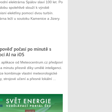
odní elektrárna Spálov slaví 100 let. Po
dobu spolehlivě slouží k výrobě
sní elektřiny pomocí dvou turbín.
árna leží u soutoku Kamenice a Jizery.
pověď počasí po minutě s
cí AI na iOS
 aplikace od Meteocentrum.cz předpoví
a minutu přesně díky umělé inteligenci.
ace kombinuje vlastní meteorologické
, strojové učení a přesné lokální ...