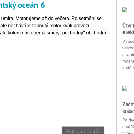
antský oceán 6
tr umírá. Motorujeme až do večera. Po setmění se
Čtvr
, ale nechávám zapnutý motor kvůli provozu.
elek
trvale kolem nás oběma směry „pochodují" obchodní
V roc
velko
strání
možné
vodě t
Zach
krás
Po dvo
soutěž
Fotogalerie (3)
vypukn