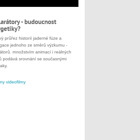
larátory - budoucnost
getiky?
ý průřez historií jaderné fúze a
gace jednoho ze směrů výzkumu -
rátorů. množstvím animací i reálných
ů podává srovnání se současnými
aky.
ny videofilmy