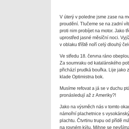
V úterý v poledne jsme zase na moř
proudění. Tlučeme se na zadní vítr
proti nim probíjet na motor. Jako
uprostřed jasné měsíční noci. Vyjíž
v oblaku tříště noří celý dlouhý č
Ve středu 18. června ráno obepl
Za soumraku od katalánského pobře
přichází prudká bouřka. Lije jako
klade Optimistna bok.
Musíme refovat a já se v duchu p
pronásledují až z Ameriky?!
Jako na výsměch nás v tomto okam
námořní plachetnice s vysokánsk
plachtu. Čtvrtinu trupu od přídě 
na rovném kýlu. Mihne se nevšíma