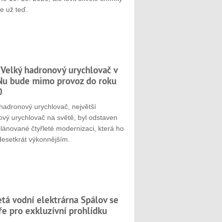
e už teď.
 Velký hadronový urychlovač v
u bude mimo provoz do roku
0
hadronový urychlovač, největší
ový urychlovač na světě, byl odstaven
plánované čtyřleté modernizaci, která ho
desetkrát výkonnějším.
etá vodní elektrárna Spálov se
ře pro exkluzívní prohlídku