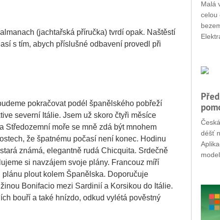
Malá v
celou 
bezemi
almanach (jachtařská příručka) tvrdí opak. Naštěstí
Elektr
lasí s tím, abych příslušné odbavení provedl při
Před
budeme pokračovat podél španělského pobřeží
pomo
tive severní Itálie. Jsem už skoro čtyři měsíce
Česká
y, a Středozemní moře se mně zdá být mnohem
déšť n
v kostech, že špatnému počasí není konec. Hodinu
Aplik
 stará známá, elegantně rudá Chicquita. Srdečně
modely
lujeme si navzájem svoje plány. Francouz míří
d plánu plout kolem Španělska. Doporučuje
žinou Bonifacio mezi Sardinií a Korsikou do Itálie.
ních bouří a také hnízdo, odkud vylétá pověstný