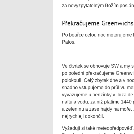
za nevyzpytatelným Božím poslán
Překračujeme Greenwichs
Po bouřce celou noc motorujeme 
Palos.
Ve čtvrtek se obnovuje SW a my 
po poledni překračujeme Greenwi
polokouli. Celý zbytek dne a v noc
snadno vstupujeme do průlivu mez
vyvazujeme u benzínky v Ibiza de
naftu a vodu, za niž platíme 1440 
a zeleninu a zase hajdy na moře. 
nejrychleji dokončil.
Vyžaduji si také meteopředpověď. J