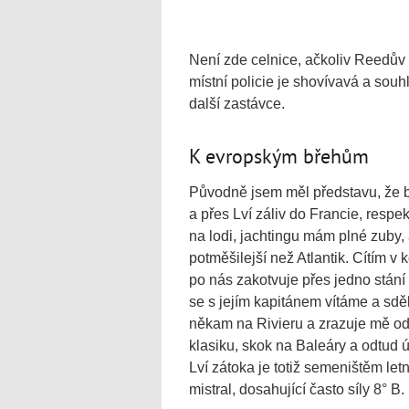
Není zde celnice, ačkoliv Reedův 
místní policie je shovívavá a souh
další zastávce.
K evropským břehům
Původně jsem měl představu, že 
a přes Lví záliv do Francie, respek
na lodi, jachtingu mám plné zub
potměšilejší než Atlantik. Cítím 
po nás zakotvuje přes jedno stání
se s jejím kapitánem vítáme a sdě
někam na Rivieru a zrazuje mě o
klasiku, skok na Baleáry a odtud ú
Lví zátoka je totiž semeništěm let
mistral, dosahující často síly 8° B.