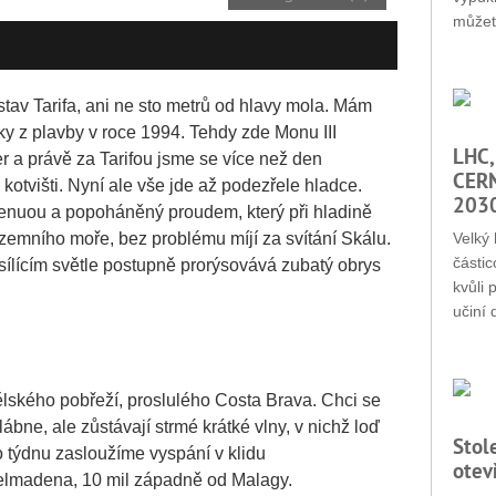
můžet
stav Tarifa, ani ne sto metrů od hlavy mola. Mám
y z plavby v roce 1994. Tehdy zde Monu III
LHC,
ter a právě za Tarifou jsme se více než den
CERN
kotvišti. Nyní ale vše jde až podezřele hladce.
203
s genuou a popoháněný proudem, který při hladině
ozemního moře, bez problému míjí za svítání Skálu.
Velký 
částic
 sílícím světle postupně prorýsovává zubatý obrys
kvůli 
učiní 
lského pobřeží, proslulého Costa Brava. Chci se
lábne, ale zůstávají strmé krátké vlny, v nichž loď
Stol
o týdnu zasloužíme vyspání v klidu
otev
elmadena, 10 mil západně od Malagy.