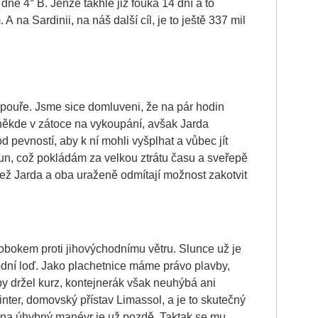
 dne 4° B. Jenže takhle již fouká 14 dní a to
 na Sardinii, na náš další cíl, je to ještě 337 mil
zpouře. Jsme sice domluveni, že na pár hodin
někde v zátoce na vykoupání, avšak Jarda
 pevností, aby k ní mohli vyšplhat a vůbec jít
un, což pokládám za velkou ztrátu času a sveřepě
 než Jarda a oba uraženě odmítají možnost zakotvit
obokem proti jihovýchodnímu větru. Slunce už je
odní loď. Jako plachetnice máme právo plavby,
by držel kurz, kontejnerák však neuhýbá ani
inter, domovský přístav Limassol, a je to skutečný
, na úhybný manévr je už pozdě. Taktak se mu