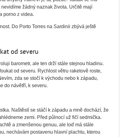
 nevidíme žádný naznak života. Určitě mají
a porno z videa.
nost. Do Porto Torres na Sardinii zbývá ještě
oukat od severu
roluji barometr, ale ten drží stále stejnou hladinu.
oukat od severu. Rychlost větru raketově roste,
Nevím, zda se stočí k východu nebo k západu,
 do návětří, k severu.
estka. Naštěstí se stáčí k západu a mně dochází, že
 zahlédneme zemi. Před půlnocí už fičí sedmička.
achtě a zmenšenou genuu, ale loď má stále
bu, nechávám postavenu hlavní plachtu, kterou