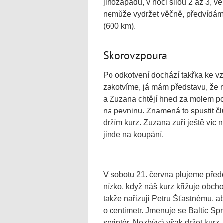
jihozápadu, v noci silou 2 až 3, ve
nemůže vydržet věčně, předvídám. A
(600 km).
Skorovzpoura
Po odkotvení dochází takřka ke v
zakotvíme, já mám představu, že 
a Zuzana chtějí hned za molem pod
na pevninu. Znamená to spustit čl
držím kurz. Zuzana zuří ještě víc
jinde na koupání.
V sobotu 21. června plujeme před
nízko, když náš kurz křižuje obch
takže nařizuji Petru Šťastnému, a
o centimetr. Jmenuje se Baltic Spr
sprintér. Nezbývá však držet kurz