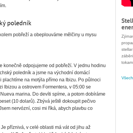
ím.
Stel
ký poledník
ener
kolem pobřeží a obeplouváme mělčiny u mysu
Zjímav
propa
stella
záběr
tokam
se konečně odpojujeme od pobřeží. V jednu hodinu
chský poledník a jsme na východní domácí
Všech
i plachtíme na motýla přímo na Ibizu. Po půlnoci
i Ibizou a ostrovem Formentera, v 05:00 se
 Nueva marina. Do devíti spíme, a potom dobíráme
peset (10 dolarů). Zbývá ještě dokoupit pečivo
Jsem nervózní, cosi mi říká, abych plavbu co
e příznivá, v celé oblasti má vát od jihu až