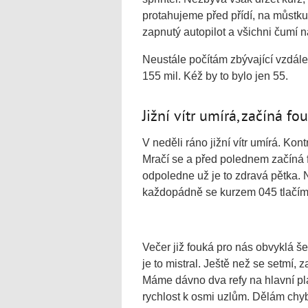
protahujeme před přídí, na můstku
zapnutý autopilot a všichni čumí n
Neustále počítám zbývající vzdále
155 mil. Kéž by to bylo jen 55.
Jižní vítr umírá, začíná f
V neděli ráno jižní vítr umírá. Kont
Mračí se a před polednem začíná f
odpoledne už je to zdravá pětka. 
každopádně se kurzem 045 tlačíme
Večer již fouká pro nás obvyklá š
je to mistral. Ještě než se setmí,
Máme dávno dva refy na hlavní pl
rychlost k osmi uzlům. Dělám chy