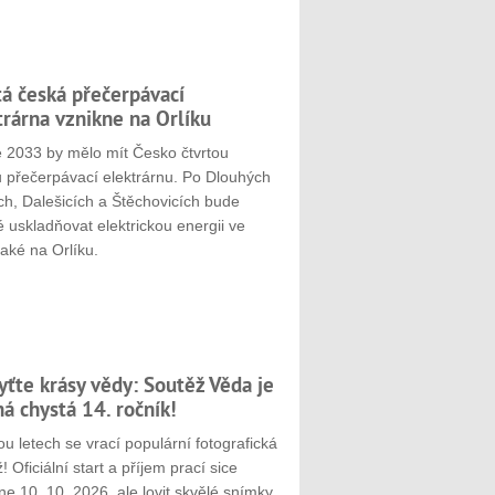
tá česká přečerpávací
trárna vznikne na Orlíku
e 2033 by mělo mít Česko čtvrtou
u přečerpávací elektrárnu. Po Dlouhých
ch, Dalešicích a Štěchovicích bude
 uskladňovat elektrickou energii ve
aké na Orlíku.
yťte krásy vědy: Soutěž Věda je
ná chystá 14. ročník!
u letech se vrací populární fotografická
! Oficiální start a příjem prací sice
e 10. 10. 2026, ale lovit skvělé snímky