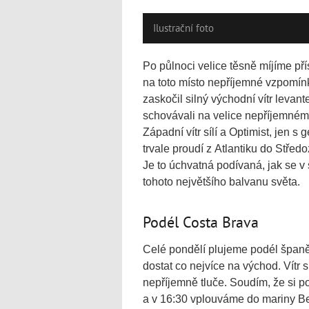
Ilustrační foto
Po půlnoci velice těsně míjíme pří
na toto místo nepříjemné vzpomínk
zaskočil silný východní vítr levan
schovávali na velice nepříjemném 
Západní vítr sílí a Optimist, jen 
trvale proudí z Atlantiku do Střed
Je to úchvatná podívaná, jak se v
tohoto největšího balvanu světa.
Podél Costa Brava
Celé pondělí plujeme podél španě
dostat co nejvíce na východ. Vítr s
nepříjemně tluče. Soudím, že si p
a v 16:30 vplouváme do mariny B