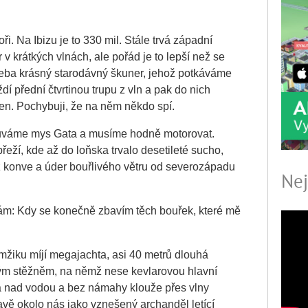
i. Na Ibizu je to 330 mil. Stále trvá západní
 v krátkých vlnách, ale pořád je to lepší než se
 třeba krásný starodávný škuner, jehož potkáváme
dí přední čtvrtinou trupu z vln a pak do nich
elen. Pochybuji, že na něm někdo spí.
ouváme mys Gata a musíme hodně motorovat.
ží, kde až do loňska trvalo desetileté sucho,
 z konve a úder bouřlivého větru od severozápadu
Nej
tám: Kdy se konečně zbavím těch bouřek, které mě
žiku míjí megajachta, asi 40 metrů dlouhá
ým stěžněm, na němž nese kevlarovou hlavní
má nad vodou a bez námahy klouže přes vlny
vě okolo nás jako vznešený archanděl letící